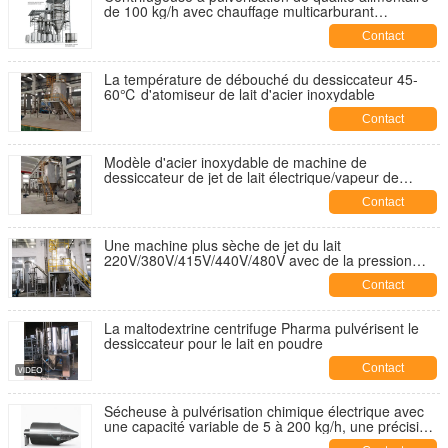
de 100 kg/h avec chauffage multicarburant
configurable et conception à changement rapide
Contact
La température de débouché du dessiccateur 45-
60℃ d'atomiseur de lait d'acier inoxydable
Contact
Modèle d'acier inoxydable de machine de
dessiccateur de jet de lait électrique/vapeur de
chauffage
Contact
Une machine plus sèche de jet du lait
220V/380V/415V/440V/480V avec de la pression
d'admission 0.2-0.6Mpa et la méthode
Contact
électrique/vapeur de chauffage
La maltodextrine centrifuge Pharma pulvérisent le
dessiccateur pour le lait en poudre
Contact
Sécheuse à pulvérisation chimique électrique avec
une capacité variable de 5 à 200 kg/h, une précision
de chauffage électrique PID et une capacité