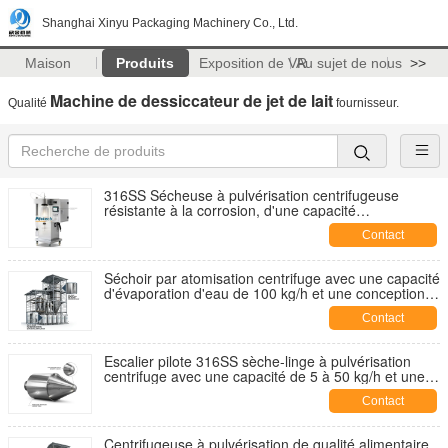
Shanghai Xinyu Packaging Machinery Co., Ltd.
Maison
Produits
Exposition de VR
Au sujet de nous
>>
Machine de dessiccateur de jet de lait
Qualité
fournisseur.
316SS Sécheuse à pulvérisation centrifugeuse
résistante à la corrosion, d'une capacité
d'évaporation de 80 kg/h, destinée au traitement de
Contact
solutions acides et alcalines
Séchoir par atomisation centrifuge avec une capacité
d'évaporation d'eau de 100 kg/h et une conception
résistante à l'usure pour le traitement de poudres
Contact
d'alumine et de zircone
Escalier pilote 316SS sèche-linge à pulvérisation
centrifuge avec une capacité de 5 à 50 kg/h et une
empreinte compacte de 1,6 m
Contact
Centrifugeuse à pulvérisation de qualité alimentaire