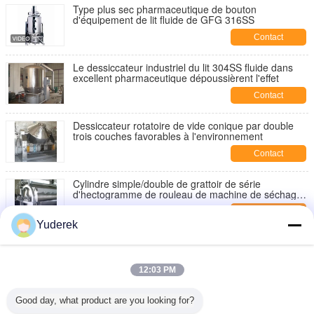
Type plus sec pharmaceutique de bouton
d'équipement de lit fluide de GFG 316SS
Contact
Le dessiccateur industriel du lit 304SS fluide dans
excellent pharmaceutique dépoussièrent l'effet
Contact
Dessiccateur rotatoire de vide conique par double
trois couches favorables à l'environnement
Contact
Cylindre simple/double de grattoir de série
d'hectogramme de rouleau de machine de séchage
rotatoire
Contact
Yuderek
TG-φ1.5×1.8 type dessiccateur de grattoir de
rouleau
12:03 PM
Contact
Affichage rotatoire d'affichage à cristaux liquides de
Good day, what product are you looking for?
dessiccateur de vide de cône du contrôle 316ss