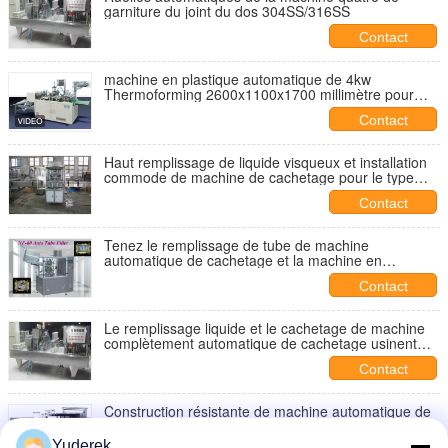
garniture du joint du dos 304SS/316SS
Contact
machine en plastique automatique de 4kw
Thermoforming 2600x1100x1700 millimètre pour
l'électronique
Contact
Haut remplissage de liquide visqueux et installation
commode de machine de cachetage pour le type
liquide de pâte industriel
Contact
Tenez le remplissage de tube de machine
automatique de cachetage et la machine en
plastique de cachetage
Contact
Le remplissage liquide et le cachetage de machine
complètement automatique de cachetage usinent
380v 50hz
Contact
Construction résistante de machine automatique de
cachetage d'induction pour l'industrie alimentaire
Yuderek