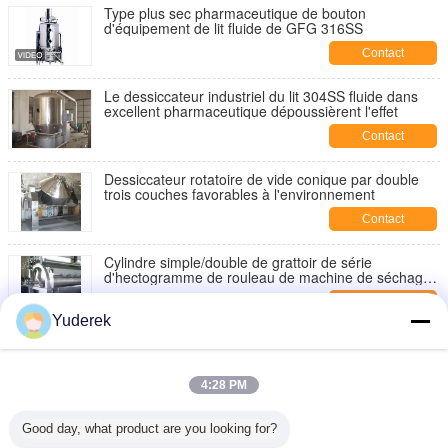
Type plus sec pharmaceutique de bouton
d'équipement de lit fluide de GFG 316SS
Contact
Le dessiccateur industriel du lit 304SS fluide dans
excellent pharmaceutique dépoussièrent l'effet
Contact
Dessiccateur rotatoire de vide conique par double
trois couches favorables à l'environnement
Contact
Cylindre simple/double de grattoir de série
d'hectogramme de rouleau de machine de séchage
rotatoire
Contact
Yuderek
TG-φ1.5×1.8 type dessiccateur de grattoir de
rouleau
4:28 PM
Contact
Affichage rotatoire d'affichage à cristaux liquides de
Good day, what product are you looking for?
dessiccateur de vide de cône du contrôle 316ss