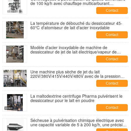
de 100 kg/h avec chauffage multicarburant
configurable et conception à changement rapide
Contact
La température de débouché du dessiccateur 45-
60℃ d'atomiseur de lait d'acier inoxydable
Contact
Modèle d'acier inoxydable de machine de
dessiccateur de jet de lait électrique/vapeur de
chauffage
Contact
Une machine plus sèche de jet du lait
220V/380V/415V/440V/480V avec de la pression
d'admission 0.2-0.6Mpa et la méthode
Contact
électrique/vapeur de chauffage
La maltodextrine centrifuge Pharma pulvérisent le
dessiccateur pour le lait en poudre
Contact
Sécheuse à pulvérisation chimique électrique avec
une capacité variable de 5 à 200 kg/h, une précision
de chauffage électrique PID et une capacité