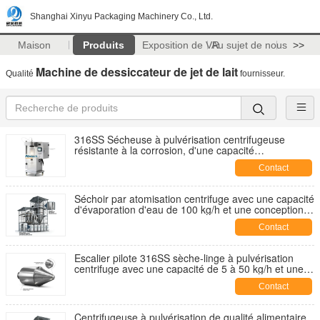
Shanghai Xinyu Packaging Machinery Co., Ltd.
Maison
Produits
Exposition de VR
Au sujet de nous
>>
Machine de dessiccateur de jet de lait
Qualité
fournisseur.
316SS Sécheuse à pulvérisation centrifugeuse
résistante à la corrosion, d'une capacité
d'évaporation de 80 kg/h, destinée au traitement de
Contact
solutions acides et alcalines
Séchoir par atomisation centrifuge avec une capacité
d'évaporation d'eau de 100 kg/h et une conception
résistante à l'usure pour le traitement de poudres
Contact
d'alumine et de zircone
Escalier pilote 316SS sèche-linge à pulvérisation
centrifuge avec une capacité de 5 à 50 kg/h et une
empreinte compacte de 1,6 m
Contact
Centrifugeuse à pulvérisation de qualité alimentaire