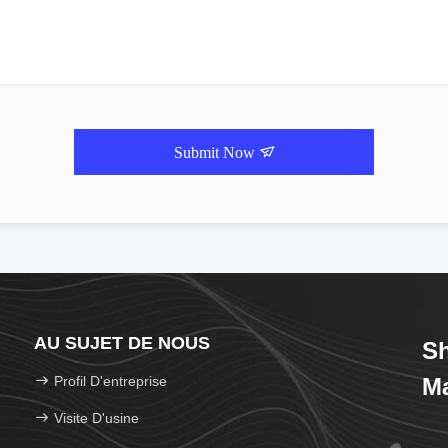
Submit Now
AU SUJET DE NOUS
Sh
Profil D'entreprise
Ma
Visite D'usine