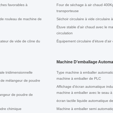
uches favorables à
Four de séchage à air chaud 400
transporteuse
e de rouleau de machine de
Séchoir circulaire à vide circulair
Étuve stable d'air chaud avec le ma
circulation
ccateur de vide de cône du
Équipement circulaire d'étuve d'ai
Machine D'emballage Automa
le tridimensionnelle
Type machine à emballer automatiqu
machine à emballer de PLC
W de mélangeur de poudre
Affichage d'écran automatique indus
machine à emballer avec le seau à
angeur de poudre de
écran tactile liquide automatique
udre chimique
Machine à emballer semi automat