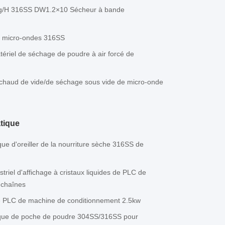
Kg/H 316SS DW1.2×10 Sécheur à bande
e à micro-ondes 316SS
tériel de séchage de poudre à air forcé de
r chaud de vide/de séchage sous vide de micro-onde
tique
e d'oreiller de la nourriture sèche 316SS de
triel d'affichage à cristaux liquides de PLC de
 chaînes
 de PLC de machine de conditionnement 2.5kw
ique de poche de poudre 304SS/316SS pour