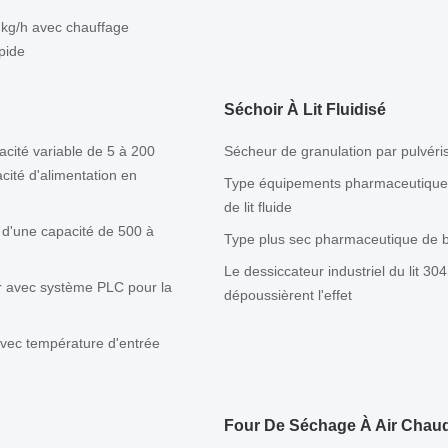
0 kg/h avec chauffage
pide
Séchoir À Lit Fluidisé
cité variable de 5 à 200
Sécheur de granulation par pulvéri
cité d'alimentation en
Type équipements pharmaceutiques 
de lit fluide
 d'une capacité de 500 à
Type plus sec pharmaceutique de b
Le dessiccateur industriel du lit 3
ur avec système PLC pour la
dépoussièrent l'effet
avec température d'entrée
Four De Séchage À Air Chau