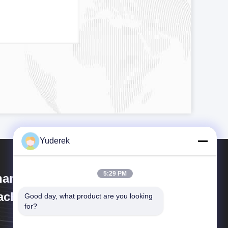
Yuderek
5:29 PM
anghai Xinyu Packaging
chinery Co., Ltd.
Good day, what product are you looking 
for?