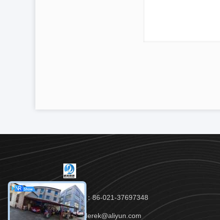
Téléphone：86-021-37697348
Email：yuderek@aliyun.com