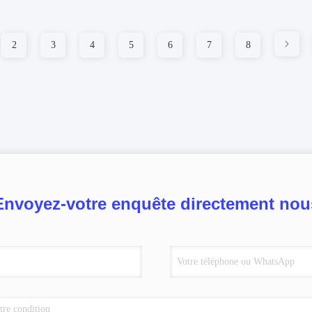
2
3
4
5
6
7
8
Envoyez-votre enquête directement nou