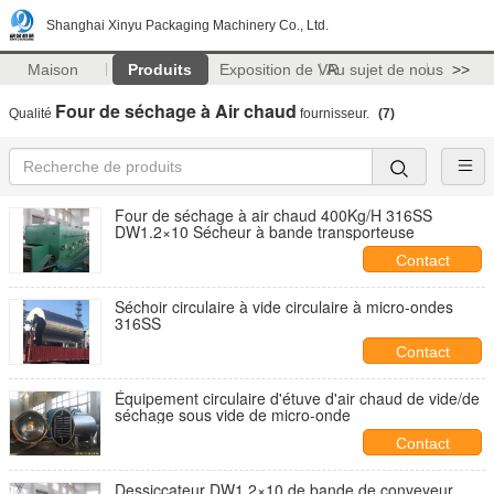
Shanghai Xinyu Packaging Machinery Co., Ltd.
Maison
Produits
Exposition de VR
Au sujet de nous
>>
Four de séchage à Air chaud
Qualité
fournisseur.
(7)
Four de séchage à air chaud 400Kg/H 316SS
DW1.2×10 Sécheur à bande transporteuse
Contact
Séchoir circulaire à vide circulaire à micro-ondes
316SS
Contact
Équipement circulaire d'étuve d'air chaud de vide/de
séchage sous vide de micro-onde
Contact
Dessiccateur DW1.2×10 de bande de conveyeur