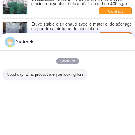
d'acier inoxydable d'étuve d'air chaud de 400 kg/h
heures
Contact
Étuve stable d'air chaud avec le matériel de séchage
de poudre à air forcé de circulation
Contact
Yuderek
Installation facile économiseuse d'énergie à chaleur
tournante d'étuve d'air chaud de grande capacité
Contact
12:28 PM
Efficacité thermique élevée d'air chaud d'étuve de
Good day, what product are you looking for?
fruit de machine industrielle de déshydratation
Contact
Changez la langue
French