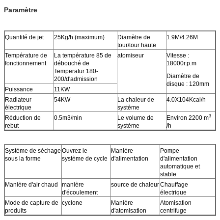
Paramètre
Quantité de jet
25Kg/h (maximum)
Diamètre de
1.9M/4.26M
tour/tour haute
Température de
La température 85 de
atomiseur
Vitesse :
fonctionnement
débouché de
18000r.p.m
Temperatur 180-
Diamètre de
200/d'admission
disque : 120mm
Puissance
11KW
Radiateur
54KW
La chaleur de
4.0X104Kcal/h
électrique
système
3
Réduction de
0.5m3/min
Le volume de
Environ 2200 m
rebut
système
/h
Système de séchage
Ouvrez le
Manière
Pompe
sous la forme
système de cycle
d'alimentation
d'alimentation
automatique et
stable
Manière d'air chaud
manière
source de chaleur
Chauffage
d'écoulement
électrique
Mode de capture de
cyclone
Manière
Atomisation
produits
d'atomisation
centrifuge