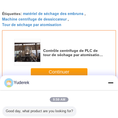
matériel de séchage des embruns
Étiquettes:
,
Machine centrifuge de dessiccateur
,
Tour de séchage par atomisation
Contrôle centrifuge de PLC de
tour de séchage par atomisation
de dessiccateur de jet de
nourriture professionnelle
Continuer
Yuderek
Dessiccateur de jet centrifuge
Plus
9:59 AM
Good day, what product are you looking for?
rôle
Dessiccateur de
Équipement
Séchoir par
Machin