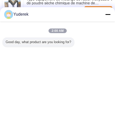
de poudre sèche chimique de machine de
mélangeur de poudre
Contact
Yuderek
Opération commode rotatoire industrielle de
rendement élevé de machine de mélangeur de la
poudre 3D
Contact
2:00 AM
Malaxeur de V de poudre de mélangeur de machine
Good day, what product are you looking for?
de poudre chimique professionnelle d'industrie
Contact
Changez la langue
French
Accueil
|
A propos de nous
|
Contact
|
Plan du site
|
Politique en matière de
protection de la vie privée
Vue de bureau
Copyright © 2019 - 2026 Shanghai Xinyu Packaging Machinery Co., Ltd..