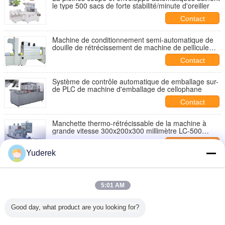
le type 500 sacs de forte stabilité/minute d'oreiller
Contact
Machine de conditionnement semi-automatique de
douille de rétrécissement de machine de pellicule
d'emballage de rétrécissement de PE
Contact
Système de contrôle automatique de emballage sur-
de PLC de machine d'emballage de cellophane
Contact
Manchette thermo-rétrécissable de la machine à
grande vitesse 300x200x300 millimètre LC-500
d'emballage automatique
Contact
Yuderek
Genre pellicule transparent de machine
tridimensionnelle d'emballage automatique pour
pharmaceutique
Contact
5:01 AM
2 dans 1 machine d'emballage automatique/machine
Good day, what product are you looking for?
Calpack 55/85 de scelleur enveloppe de
rétrécissement