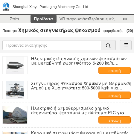
Shanghai Xinyu Packaging Machinery Co., Ltd.
Σπίτι
Προϊόντα
VR παρουσιάστε
Περίπου εμείς
>>
Χημικός στεγνωτήρας ψεκασμού
Ποιότητα
προμηθευτής.
(20)
Ηλεκτρικός στεγνωτής χημικών ψεκασμάτων
με μεταβλητή χωρητικότητα 5-200 kg/h,
ηλεκτρική ακρίβεια θέρμανσης PID και υψηλή
επαφή
ικανότητα τροφοδοσίας υγρασίας
Στεγνωτήρας Ψεκασμού Χημικών με Θέρμανση
Ατμού με Χωρητικότητα 500-5000 kg/h για
Επεξεργασία Τροφών Υψηλής Υγρασίας
επαφή
Ηλεκτρικό ή ατμοθερμισμένο χημικό
στεγνωτήρα ψεκασμού με σύστημα PLC για
έξοδο υγρασίας κάτω του 5%
επαφή
Κεραμικό στεγνωτήρα ψεκασμού μεταβλητής