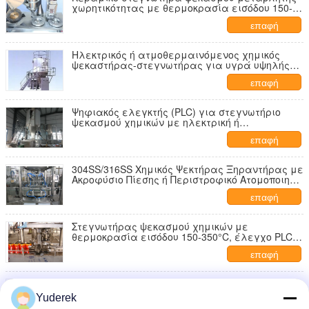
χωρητικότητας με θερμοκρασία εισόδου 150-
350 °C για βιομηχανική χημική επεξεργασία
επαφή
Ηλεκτρικός ή ατμοθερμαινόμενος χημικός
ψεκαστήρας-στεγνωτήρας για υγρά υψηλής
υγρασίας με θερμοκρασία εξόδου 80-120°C
επαφή
Ψηφιακός ελεγκτής (PLC) για στεγνωτήριο
ψεκασμού χημικών με ηλεκτρική ή
ατμοθέρμανση και χωρητικότητα 1-5000 Kg/h
επαφή
για ξήρανση σκόνης
304SS/316SS Χημικός Ψεκτήρας Ξηραντήρας με
Ακροφύσιο Πίεσης ή Περιστροφικό Ατομοποιητή
και Προσαρμόσιμες Διαστάσεις για
επαφή
Αποτελεσματική Ξήρανση με Ψεκασμό
Στεγνωτήρας ψεκασμού χημικών με
θερμοκρασία εισόδου 150-350°C, έλεγχο PLC
και κατασκευή από 304SS/316SS για
επαφή
βιομηχανικές εφαρμογές
LPG50 Ψηφιακός Ψεκαστήρας Ξηραντήρας με
304SS/316SS Πρώτη Ύλη για Περιεκτικότητα
Yuderek
Υγρασίας Λιγότερο από 5% και Ηλεκτρική ή