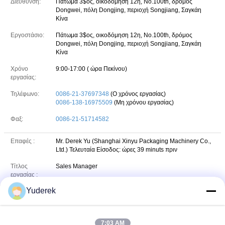
Διεύθυνση:
Πάτωμα 3$ος, οικοδόμηση 12η, No.100th, δρόμος
Dongwei, πόλη Dongjing, περιοχή Songjiang, Σαγκάη
Κίνα
Εργοστάσιο:
Πάτωμα 3$ος, οικοδόμηση 12η, No.100th, δρόμος
Dongwei, πόλη Dongjing, περιοχή Songjiang, Σαγκάη
Κίνα
Χρόνο
9:00-17:00 ( ώρα Πεκίνου)
εργασίας:
Τηλέφωνο:
0086-21-37697348
(Ο χρόνος εργασίας)
0086-138-16975509
(Μη χρόνου εργασίας)
Φαξ:
0086-21-51714582
Επαφές :
Mr. Derek Yu (Shanghai Xinyu Packaging Machinery Co.,
Ltd.)
Τελευταία Είσοδος: ώρες 39 minuts πριν
Τίτλος
Sales Manager
εργασίας :
Yuderek
Τηλέφωνο :
18621930091
VIBER :
86-18621930091
7:03 AM