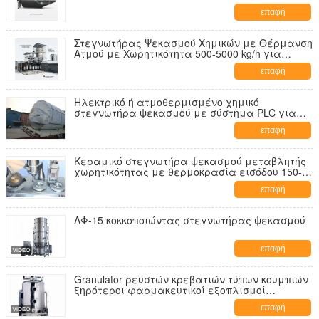
ηλεκτρική ακρίβεια θέρμανσης PID και υψηλή
επαφή
ικανότητα τροφοδοσίας υγρασίας
Στεγνωτήρας Ψεκασμού Χημικών με Θέρμανση
Ατμού με Χωρητικότητα 500-5000 kg/h για
Επεξεργασία Τροφών Υψηλής Υγρασίας
επαφή
Ηλεκτρικό ή ατμοθερμισμένο χημικό
στεγνωτήρα ψεκασμού με σύστημα PLC για
έξοδο υγρασίας κάτω του 5%
επαφή
Κεραμικό στεγνωτήρα ψεκασμού μεταβλητής
χωρητικότητας με θερμοκρασία εισόδου 150-
350 °C για βιομηχανική χημική επεξεργασία
επαφή
ΛΦ-15 κοκκοποιώντας στεγνωτήρας ψεκασμού
επαφή
Granulator ρευστών κρεβατιών τύπων κουμπιών
ξηρότεροι φαρμακευτικοί εξοπλισμοί
κοκκιοποίησης
επαφή