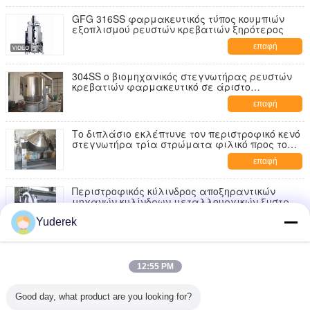
GFG 316SS φαρμακευτικός τύπος κουμπιών
εξοπλισμού ρευστών κρεβατιών ξηρότερος
επαφή
304SS ο βιομηχανικός στεγνωτήρας ρευστών
κρεβατιών φαρμακευτικό σε άριστο
ξεσκονίζει την επίδραση
επαφή
Το διπλάσιο εκλέπτυνε τον περιστροφικό κενό
στεγνωτήρα τρία στρώματα φιλικό προς το
περιβάλλον
επαφή
Περιστροφικός κύλινδρος αποξηραντικών
μηχανών κυλίνδρων μεταλλουργικών ξυστρών
σειράς Hg ενιαίος/διπλός
επαφή
Yuderek
TG-Φ1.5×1.8 στεγνωτήρας μεταλλουργικών
ξυστρών κυλίνδρων τύπων
12:55 PM
επαφή
Good day, what product are you looking for?
PLC κενή ξηρότερη LCD ελέγχου 316ss Rvpd