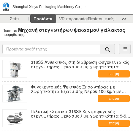
Shanghai Xinyu Packaging Machinery Co., Ltd.
Σπίτι
Προϊόντα
VR παρουσιάστε
Περίπου εμείς
>>
Μηχανή στεγνωτήρων ψεκασμού γάλακτος
Ποιότητα
προμηθευτής.
316SS Ανθεκτικός στη διάβρωση φυγοκεντρικός
στεγνωτήρας ψεκασμού με χωρητικότητα
εξάτμισης 80 kg/ώρα για επεξεργασία οξέος-
επαφή
αλκαλικού διαλύματος
Φυγοκεντρικός Ψεκτικός Ξηραντήρας με
Χωρητικότητα Εξάτμισης Νερού 100 kg/h με
Ανθεκτική στη Φθορά Σχεδίαση για
επαφή
Επεξεργασία Σκόνης Οξειδίου του Αργιλίου και
του Ζιρκονίου
Πιλοτική κλίμακα 316SS Κεντριφογενής
στεγνωτήρας ψεκασμού με χωρητικότητα 5-50
kg/ώρα και συμπαγές αποτύπωμα 1,6 m
επαφή