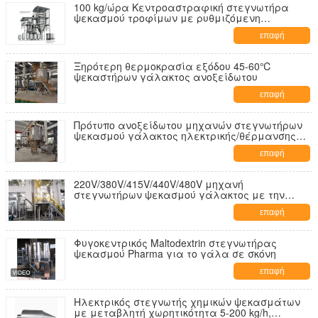
100 kg/ώρα Κεντροαστραφική στεγνωτήρα
ψεκασμού τροφίμων με ρυθμιζόμενη
θέρμανση πολλαπλών καυσίμων και
επαφή
σχεδιασμό γρήγορης αλλαγής
Ξηρότερη θερμοκρασία εξόδου 45-60℃
ψεκαστήρων γάλακτος ανοξείδωτου
επαφή
Πρότυπο ανοξείδωτου μηχανών στεγνωτήρων
ψεκασμού γάλακτος ηλεκτρικής/θέρμανσης
ατμού
επαφή
220V/380V/415V/440V/480V μηχανή
στεγνωτήρων ψεκασμού γάλακτος με την
πίεση 0.2-0.6Mpa κολπίσκων και την ηλεκτρική/
επαφή
μέθοδο θέρμανσης ατμού
Φυγοκεντρικός Maltodextrin στεγνωτήρας
ψεκασμού Pharma για το γάλα σε σκόνη
επαφή
Ηλεκτρικός στεγνωτής χημικών ψεκασμάτων
με μεταβλητή χωρητικότητα 5-200 kg/h,