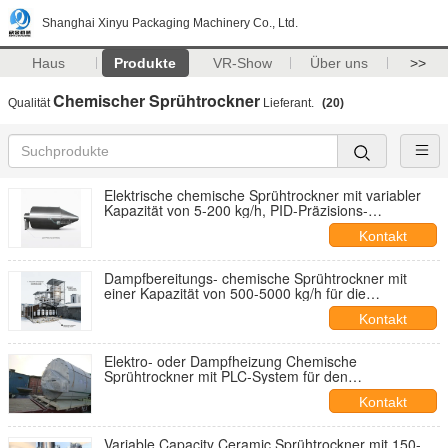
Shanghai Xinyu Packaging Machinery Co., Ltd.
Haus
Produkte
VR-Show
Über uns
>>
Chemischer Sprühtrockner
Qualität
Lieferant.
(20)
Elektrische chemische Sprühtrockner mit variabler
Kapazität von 5-200 kg/h, PID-Präzisions-
Elektroheizung und hoher
Kontakt
Feuchtigkeitszufuhrfähigkeit
Dampfbereitungs- chemische Sprühtrockner mit
einer Kapazität von 500-5000 kg/h für die
Verarbeitung von Futtermitteln mit hoher
Kontakt
Feuchtigkeit
Elektro- oder Dampfheizung Chemische
Sprühtrockner mit PLC-System für den
Feuchtigkeitsgehalt weniger als 5%
Kontakt
Variable Capacity Ceramic Sprühtrockner mit 150-