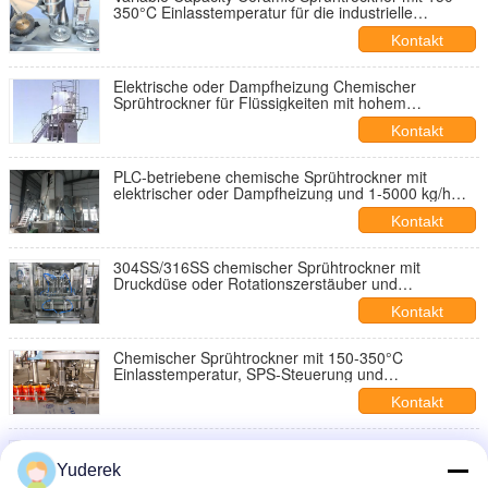
350°C Einlasstemperatur für die industrielle
chemische Verarbeitung
Kontakt
Elektrische oder Dampfheizung Chemischer
Sprühtrockner für Flüssigkeiten mit hohem
Feuchtigkeitsgehalt und einer Auslasstemperatur
Kontakt
von 80-120°C
PLC-betriebene chemische Sprühtrockner mit
elektrischer oder Dampfheizung und 1-5000 kg/h
Trocknungskapazität
Kontakt
304SS/316SS chemischer Sprühtrockner mit
Druckdüse oder Rotationszerstäuber und
anpassbaren Abmessungen für effizientes
Kontakt
Sprühtrocknen
Chemischer Sprühtrockner mit 150-350°C
Einlasstemperatur, SPS-Steuerung und
304SS/316SS-Konstruktion für industrielle
Kontakt
Anwendungen
LPG50 chemischer Sprühtrockner mit Rohmaterial
304SS/316SS mit einem Feuchtigkeitsgehalt von
Yuderek
weniger als 5% und elektrischer oder Dampfheizung