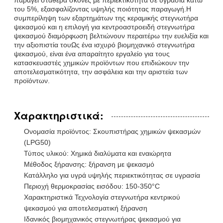
του 5%, εξασφαλίζοντας υψηλής ποιότητας παραγωγή.Η
συμπερίληψη των εξαρτημάτων της κεραμικής στεγνωτήρα
ψεκασμού και η επιλογή για κεντροαστροειδή στεγνωτήρα
ψεκασμού διαμόρφωση βελτιώνουν περαιτέρω την ευελιξία και
την αξιοπιστία τουΩς ένα ισχυρό βιομηχανικό στεγνωτήρα
ψεκασμού, είναι ένα απαραίτητο εργαλείο για τους
κατασκευαστές χημικών προϊόντων που επιδιώκουν την
αποτελεσματικότητα, την ασφάλεια και την αριστεία των
προϊόντων.
Χαρακτηριστικά:
Ονομασία προϊόντος: Σκουπιστήρας χημικών ψεκασμών
(LPG50)
Τύπος υλικού: Χημικά διαλύματα και εναιώρητα
Μέθοδος ξήρανσης: ξήρανση με ψεκασμό
Κατάλληλο για υγρά υψηλής περιεκτικότητας σε υγρασία
Περιοχή θερμοκρασίας εισόδου: 150-350°C
Χαρακτηριστικά Τεχνολογία στεγνωτήρα κεντρικού
ψεκασμού για αποτελεσματική ξήρανση
Ιδανικός βιομηχανικός στεγνωτήρας ψεκασμού για