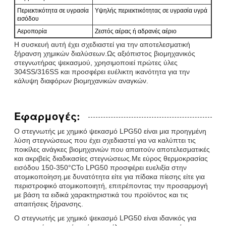
Περιεκτικότητα σε υγρασία
Υψηλής περιεκτικότητας σε υγρασία υγρά
εισόδου
Αεροπορία
Ζεστός αέρας ή αδρανές αέριο
Η συσκευή αυτή έχει σχεδιαστεί για την αποτελεσματική
ξήρανση χημικών διαλύσεων.Ως αξιόπιστος βιομηχανικός
στεγνωτήρας ψεκασμού, χρησιμοποιεί πρώτες ύλες
304SS/316SS και προσφέρει ευέλικτη ικανότητα για την
κάλυψη διαφόρων βιομηχανικών αναγκών.
Εφαρμογές:
Ο στεγνωτής με χημικό ψεκασμό LPG50 είναι μια προηγμένη
λύση στεγνώσεως που έχει σχεδιαστεί για να καλύπτει τις
ποικίλες ανάγκες βιομηχανιών που απαιτούν αποτελεσματικές
και ακριβείς διαδικασίες στεγνώσεως.Με εύρος θερμοκρασίας
εισόδου 150-350°CΤο LPG50 προσφέρει ευελιξία στην
ατομικοποίηση.με δυνατότητα είτε για πίδακα πίεσης είτε για
περιστροφικό ατομικοποιητή, επιτρέποντας την προσαρμογή
με βάση τα ειδικά χαρακτηριστικά του προϊόντος και τις
απαιτήσεις ξήρανσης.
Ο στεγνωτής με χημικό ψεκασμό LPG50 είναι ιδανικός για