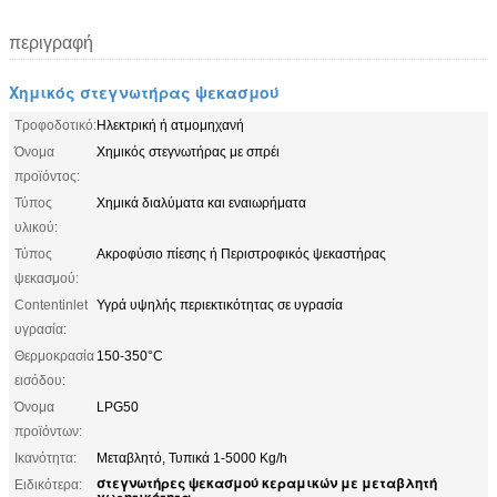
περιγραφή
Χημικός στεγνωτήρας ψεκασμού
Τροφοδοτικό:
Ηλεκτρική ή ατμομηχανή
Όνομα
Χημικός στεγνωτήρας με σπρέι
προϊόντος:
Τύπος
Χημικά διαλύματα και εναιωρήματα
υλικού:
Τύπος
Ακροφύσιο πίεσης ή Περιστροφικός ψεκαστήρας
ψεκασμού:
Contentinlet
Υγρά υψηλής περιεκτικότητας σε υγρασία
υγρασία:
Θερμοκρασία
150-350°C
εισόδου:
Όνομα
LPG50
προϊόντων:
Ικανότητα:
Μεταβλητό, Τυπικά 1-5000 Kg/h
στεγνωτήρες ψεκασμού κεραμικών με μεταβλητή
Ειδικότερα:
χωρητικότητα