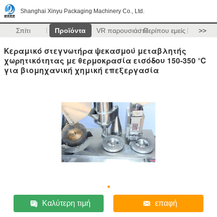
Shanghai Xinyu Packaging Machinery Co., Ltd.
Σπίτι
Προϊόντα
VR παρουσιάστε
Περίπου εμείς
>>
Κεραμικό στεγνωτήρα ψεκασμού μεταβλητής
χωρητικότητας με θερμοκρασία εισόδου 150-350 °C
για βιομηχανική χημική επεξεργασία
Καλύτερη τιμή
επαφή