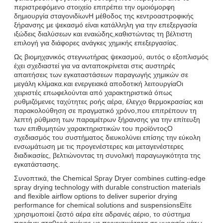
περιστρεφόμενο στοιχείο επιτρέπει την ομοιόμορφη
δημιουργία σταγονιδίωνΗ μέθοδος της κεντροαστροφικής
ξήρανσης με ψεκασμό είναι κατάλληλη για την επεξεργασία
ιξώδεις διαλύσεων και εναιώδης,καθιστώντας τη βέλτιστη
επιλογή για διάφορες ανάγκες χημικής επεξεργασίας.
Ως βιομηχανικός στεγνωτήρας ψεκασμού, αυτός ο εξοπλισμός
έχει σχεδιαστεί για να ανταποκρίνεται στις αυστηρές
απαιτήσεις των εγκαταστάσεων παραγωγής χημικών σε
μεγάλη κλίμακα.και ενεργειακά αποδοτική λειτουργίαΟι
χειριστές επωφελούνται από χαρακτηριστικά όπως
ρυθμιζόμενες ταχύτητες ροής αέρα, έλεγχο θερμοκρασίας και
παρακολούθηση σε πραγματικό χρόνο,που επιτρέπουν τη
λεπτή ρύθμιση των παραμέτρων ξήρανσης για την επίτευξη
των επιθυμητών χαρακτηριστικών του προϊόντοςΟ
σχεδιασμός του συστήματος διευκολύνει επίσης την εύκολη
ενσωμάτωση με τις προγενέστερες και μεταγενέστερες
διαδικασίες, βελτιώνοντας τη συνολική παραγωγικότητα της
εγκατάστασης.
Συνοπτικά, the Chemical Spray Dryer combines cutting-edge
spray drying technology with durable construction materials
and flexible airflow options to deliver superior drying
performance for chemical solutions and suspensionsΕίτε
χρησιμοποιεί ζεστό αέρα είτε αδρανές αέριο, το σύστημα
παράγει σταθερά σκόνες με περιεκτικότητα σε υγρασία κάτω