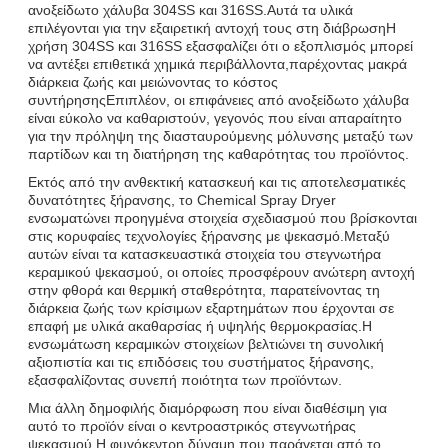
ανοξείδωτο χάλυβα 304SS και 316SS.Αυτά τα υλικά
επιλέγονται για την εξαιρετική αντοχή τους στη διάβρωσηΗ
χρήση 304SS και 316SS εξασφαλίζει ότι ο εξοπλισμός μπορεί
να αντέξει επιθετικά χημικά περιβάλλοντα,παρέχοντας μακρά
διάρκεια ζωής και μειώνοντας το κόστος
συντήρησηςΕπιπλέον, οι επιφάνειες από ανοξείδωτο χάλυβα
είναι εύκολο να καθαριστούν, γεγονός που είναι απαραίτητο
για την πρόληψη της διασταυρούμενης μόλυνσης μεταξύ των
παρτίδων και τη διατήρηση της καθαρότητας του προϊόντος.
Εκτός από την ανθεκτική κατασκευή και τις αποτελεσματικές
δυνατότητες ξήρανσης, το Chemical Spray Dryer
ενσωματώνει προηγμένα στοιχεία σχεδιασμού που βρίσκονται
στις κορυφαίες τεχνολογίες ξήρανσης με ψεκασμό.Μεταξύ
αυτών είναι τα κατασκευαστικά στοιχεία του στεγνωτήρα
κεραμικού ψεκασμού, οι οποίες προσφέρουν ανώτερη αντοχή
στην φθορά και θερμική σταθερότητα, παρατείνοντας τη
διάρκεια ζωής των κρίσιμων εξαρτημάτων που έρχονται σε
επαφή με υλικά ακαθαρσίας ή υψηλής θερμοκρασίας.Η
ενσωμάτωση κεραμικών στοιχείων βελτιώνει τη συνολική
αξιοπιστία και τις επιδόσεις του συστήματος ξήρανσης,
εξασφαλίζοντας συνεπή ποιότητα των προϊόντων.
Μια άλλη δημοφιλής διαμόρφωση που είναι διαθέσιμη για
αυτό το προϊόν είναι ο κεντροαστρικός στεγνωτήρας
ψεκασμού.Η φυγόκεντρη δύναμη που παράγεται από το