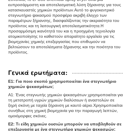
ευπροσάρμοστη και αποτελεσματική λύση ξήρανσης για τους
κατασκευαστές χημικών προϊόντων.Αυτό το φυγοκεντρικό
στεγνωτήριο ψεκασμού προσφέρει ακριβή έλεγχο των
παραμέτρων ξήρανσης, διασφαλίζοντας την ακεραιότητα του
προϊόντος και τη λειτουργική αποτελεσματικότητα.Η
προσαρμόσιμη ικανότητά του και η προηγμένη τεχνολογία
ατομικοποίησης το καθιστούν απαραίτητο εργαλείο για τις
βιομηχανίες χημικής επεξεργασίας που επιθυμούν να
βελτιώσουν τα αποτελέσματα ξήρανσης και την ποιότητα του
προϊόντος.
Γενικά ερωτήματα:
Ε1: Για ποιο σκοπό χρησιμοποιείται ένα στεγνωτήριο
χημικών ψεκασμάτων;
Α1: Ένας στεγνωτής χημικών ψεκασμάτων χρησιμοποιείται για
τη μετατροπή υγρών χημικών διαλύσεων ή αναστολών σε
ξηρή σκόνη με ταχεία ξήρανση με καυτό αέριο.Χρησιμοποιείται
συνήθως στη χημική βιομηχανία για την παραγωγή λεπτών,
ομοιόμορφες σκόνες.
Ε2: Τι είδη χημικών ουσιών μπορούν να υποβληθούν σε
επεξεργασία με ένα στεγνωτήρα χημικών ψεκασμών;