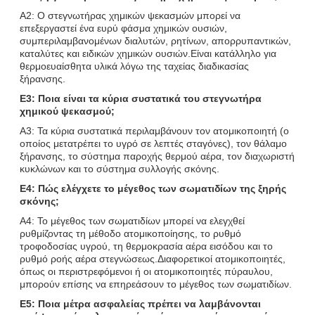
Α2: Ο στεγνωτήρας χημικών ψεκασμών μπορεί να
επεξεργαστεί ένα ευρύ φάσμα χημικών ουσιών,
συμπεριλαμβανομένων διαλυτών, ρητίνων, απορρυπαντικών,
καταλύτες και ειδικών χημικών ουσιών.Είναι κατάλληλο για
θερμοευαίσθητα υλικά λόγω της ταχείας διαδικασίας
ξήρανσης.
Ε3: Ποια είναι τα κύρια συστατικά του στεγνωτήρα
χημικού ψεκασμού;
Α3: Τα κύρια συστατικά περιλαμβάνουν τον ατομικοποιητή (ο
οποίος μετατρέπει το υγρό σε λεπτές σταγόνες), τον θάλαμο
ξήρανσης, το σύστημα παροχής θερμού αέρα, τον διαχωριστή
κυκλώνων και το σύστημα συλλογής σκόνης.
Ε4: Πώς ελέγχετε το μέγεθος των σωματιδίων της ξηρής
σκόνης;
Α4: Το μέγεθος των σωματιδίων μπορεί να ελεγχθεί
ρυθμίζοντας τη μέθοδο ατομικοποίησης, το ρυθμό
τροφοδοσίας υγρού, τη θερμοκρασία αέρα εισόδου και το
ρυθμό ροής αέρα στεγνώσεως.Διαφορετικοί ατομικοποιητές,
όπως οι περιστρεφόμενοι ή οι ατομικοποιητές πύραυλου,
μπορούν επίσης να επηρεάσουν το μέγεθος των σωματιδίων.
Ε5: Ποια μέτρα ασφαλείας πρέπει να λαμβάνονται