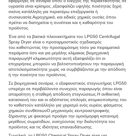
εφαρμογές σε σενάρια όπου ο έλεγχος της περιεκτικότητας σε
υγρασία είναι κρίσιμος.,εξασφαλίζει υψηλής ποιότητας ξηρή
σκόνη κατάλληλη για περαιτέρω επεξεργασία ή
συσκευασία.Αγροχημικά, και ειδικές χημικές ουσίες όπου
πρέπει να διατηρείται η συνέπεια και η καθαρότητα του
προϊόντος.
Ένα από τα βασικά πλεονεκτήματα του LPG50 Centrifugal
Spray Dryer είναι ο προσαρμοστικός σχεδιασμός
του.καθιστώντας την προσαρμόσιμη τόσο για πειραματικά
πειράματα όσο και για μεγάλης κλίμακας βιομηχανική
παραγωγήΗ κλιμακωτότητα αυτή εξασφαλίζει ότι οι
επιχειρήσεις μπορούν να βελτιστοποιήσουν την παραγωγική
αποτελεσματικότητα χωρίς να συμβιβάζονται με την απόδοση
ή την ποιότητα του προϊόντος.
Σε βιομηχανικά σενάρια, ο εξαφανιστικός στεγνωτήρας LPG50
υπερέχει σε περιβάλλοντα συνεχούς παραγωγής όπου είναι
απαραίτητη η σταθερή απόδοση στεγνώσεως.Η ανθεκτική
κατασκευή του και οι αξιόπιστες επιλογές ατομικοποίησης του
το καθιστούν κατάλληλο για χειρισμό ενός ευρέος φάσματος
χημικών συνθέσεωνΟ μηχανισμός κεντροαστροφικής
ξήρανσης με ψεκασμό προάγει την ομοιόμορφη κατανομή
μεγέθους σωματιδίων, ενισχύοντας την διαλυτότητα του
προϊόντος και τις ιδιότητες επαναυδάτωσης.
Συνολικά, το LPG50 Chemical Spray Dryer είναι μια