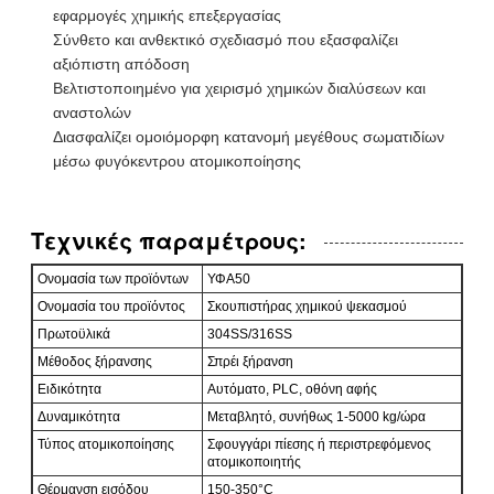
εφαρμογές χημικής επεξεργασίας
Σύνθετο και ανθεκτικό σχεδιασμό που εξασφαλίζει
αξιόπιστη απόδοση
Βελτιστοποιημένο για χειρισμό χημικών διαλύσεων και
αναστολών
Διασφαλίζει ομοιόμορφη κατανομή μεγέθους σωματιδίων
μέσω φυγόκεντρου ατομικοποίησης
Τεχνικές παραμέτρους:
Ονομασία των προϊόντων
ΥΦΑ50
Ονομασία του προϊόντος
Σκουπιστήρας χημικού ψεκασμού
Πρωτοϋλικά
304SS/316SS
Μέθοδος ξήρανσης
Σπρέι ξήρανση
Ειδικότητα
Αυτόματο, PLC, οθόνη αφής
Δυναμικότητα
Μεταβλητό, συνήθως 1-5000 kg/ώρα
Τύπος ατομικοποίησης
Σφουγγάρι πίεσης ή περιστρεφόμενος
ατομικοποιητής
Θέρμανση εισόδου
150-350°C