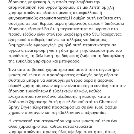
ξήρανσης με ψεκασμό, η οποία περιλαμβάνει την
ατομικοποίηση του υγρού τροφίμου σε μια λεπτή ομίχλη
χρησιμοποιώντας εξειδικευμένους ακροφύλλους ή
φυγοκεντρικούς ατομικοποιητές.Η ομίχλη αυτή εκτίθεται στη
συνέχεια σε ροή θερμού αέρα ή αδρανούς αερίουΗ διαδικασία
ξήρανσης εξασφαλίζει ότι η περιεκτικότητα σε υγρασία στο
προϊόν εξόδου είναι σταθερά μικρότερη από 5%,Παρέχοντας
εξαιρετικά σταθερές σκόνες κατάλληλες για διάφορες
βιομηχανικές εφαρμογέςΗ χαμηλή αυτή περιεκτικότητα σε
υγρασία είναι κρίσιμη για τη διατήρηση της ακεραιότητας του
προϊόντος, τη βελτίωση της διάρκειας ζωής και τη διασφάλιση
της ευκολίας χειρισμού και μεταφοράς.
Ένα από τα βασικά χαρακτηριστικά αυτού του στεγνωτήρα
ψεκασμού είναι οι ευπροσάρμοστες επιλογές ροής αέρα.το
σύστημα μπορεί να λειτουργεί με θερμό αέρα ή αδρανές
αέριοΗ χρήση αδρανών αερίων είναι ιδιαίτερα ευνοϊκή κατά την
ξήρανση ευαίσθητων ή εύφλεκτων υλικών, καθώς
ελαχιστοποιεί τον κίνδυνο οξείδωσης ή καύσης κατά τη
διαδικασία ξήρανσης.Αυτή η ευελιξία καθιστά το Chemical
Spray Dryer εξαιρετικά προσαρμόσιμο σε ένα ευρύ φάσμα
χημικών συνταγών και περιβάλλοντων επεξεργασίας.
Η κατασκευή του στεγνωτήρα χημικού ψεκασμού είναι ένα
άλλο χαρακτηριστικό, καθώς κατασκευάζεται
χρησιμοποιώντας πρώτες ύλες υψηλής ποιότητας, όπως