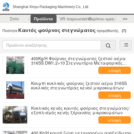
Shanghai Xinyu Packaging Machinery Co., Ltd.
Σπίτι
Προϊόντα
VR παρουσιάστε
Περίπου εμείς
>>
Καυτός φούρνος στεγνώματος
Ποιότητα
προμηθευτής.
(7)
400Kg/H Φούρνος στεγνώματος ζεστού αέρα
316SS DW1.2×10 Στεγνωτήριο Μεταφορικής
Ταινίας
επαφή
Κουμπί κυκλικός φούρνος ζεστού αέρα 316SS
κυκλικός στεγνωτήρας κενού μικροκυμάτων
επαφή
Κυκλικός κενός καυτός φούρνος στεγνώματος/
εξοπλισμός κενής ξήρανσης μικροκυμάτων
επαφή
400 Kg/H καυτή ζώνη μεταφορέων ανοξείδωτου