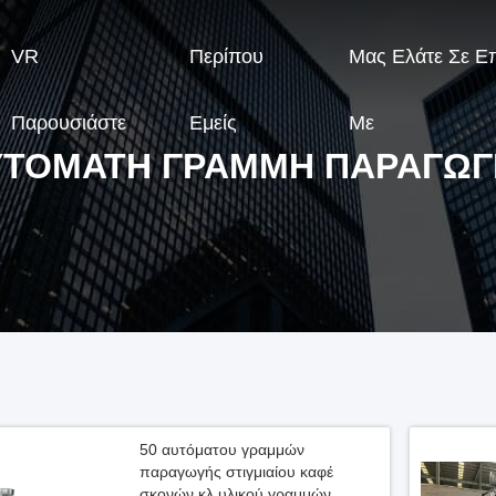
VR
Περίπου
Μας Ελάτε Σε Ε
Παρουσιάστε
Εμείς
Με
ΥΤΌΜΑΤΗ ΓΡΑΜΜΉ ΠΑΡΑΓΩΓ
50 αυτόματου γραμμών
παραγωγής στιγμιαίου καφέ
σκονών κλ υλικού γραμμών