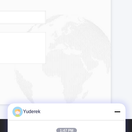
Yuderek
1:47 PM