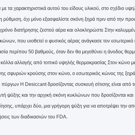
με τα χαρακτηριστικά αυτού του είδους υλικού, στο σχέδιο υψ
χη ρύθμιση, όχι μόνο εξασφαλίστε σκόνη ξηρά πριν από την προ
 χρόνο διατήρησης ζεστού αέρα και ολοκληρώστε Στην καλυμμ
κώνων, που υιοθετεί ο φυσικός αέρας ανάγκασε τον εσωτερικό
σία περίπου 50 βαθμούς, όταν δεν θα μεγεθύνει η άνοδος θερ
 κόλλα αλλαγής από τοπικό υψηλής θερμοκρασίας Στον κώνο μ
ης σφυριών κρούσης στον κώνο, ο εσωτερικός κώνος της ξηρά
 πύργων Η Desiccant δροσίζοντας συσκευή σίτισης είναι από το
τή ψύξης και την αρχική σκόνη κυκλώνων που δροσίζονται και
ίησης, υπάρχει δύο, μια γρήγορη ψύξη για να αποτρέψει την α
τήσεις των διαδικασιών του FDA.