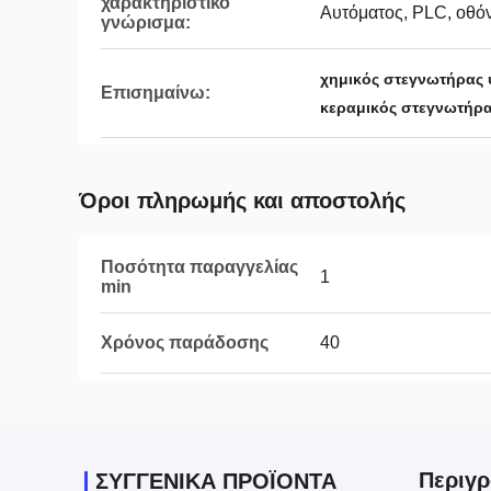
χαρακτηριστικό
Αυτόματος, PLC, οθό
γνώρισμα:
χημικός στεγνωτήρας
Επισημαίνω:
κεραμικός στεγνωτήρ
Όροι πληρωμής και αποστολής
Ποσότητα παραγγελίας
1
min
Χρόνος παράδοσης
40
Περιγρ
ΣΥΓΓΕΝΙΚΆ ΠΡΟΪΌΝΤΑ