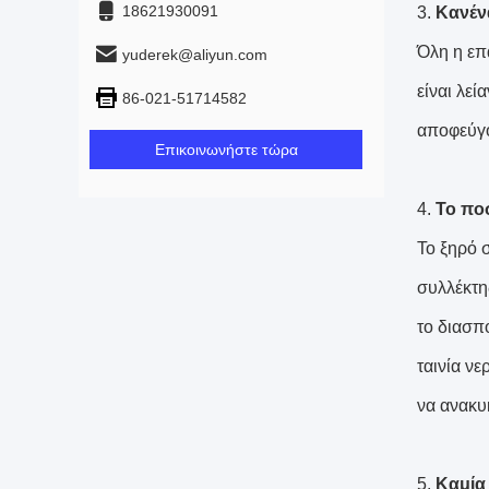
18621930091
3.
Κανένα
Όλη η επ
yuderek@aliyun.com
είναι λεί
86-021-51714582
αποφεύγο
Επικοινωνήστε τώρα
4.
Το πο
Το ξηρό 
συλλέκτη
το διασπ
ταινία ν
να ανακυ
5.
Καμία