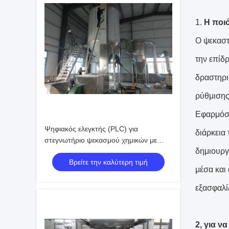
1.
Η ποιό
Ο ψεκαστ
την επίδ
δραστηρι
ρύθμισης
Εφαρμόσι
Ψηφιακός ελεγκτής (PLC) για
διάρκεια
στεγνωτήριο ψεκασμού χημικών με
δημιουργ
ηλεκτρική ή ατμοθέρμανση και
Βρείτε την καλύτερη τιμή
χωρητικότητα 1-5000 Kg/h για ξήρανση
μέσα και
σκόνης
εξασφαλί
2, για ν