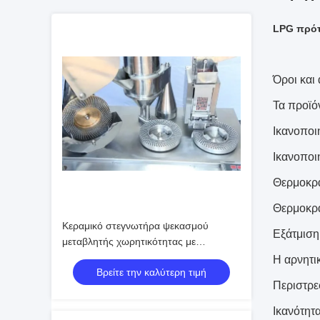
LPG πρότ
Όροι και
Τα προϊό
Ικανοποι
Ικανοποι
Θερμοκρ
Θερμοκρα
Κεραμικό στεγνωτήρα ψεκασμού
Εξάτμιση
μεταβλητής χωρητικότητας με
θερμοκρασία εισόδου 150-350 °C για
Η αρνητι
Βρείτε την καλύτερη τιμή
βιομηχανική χημική επεξεργασία
Περιστρε
Ικανότητ