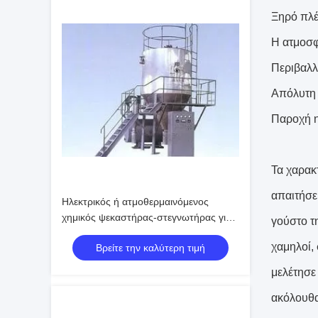
Ξηρό πλέ
Η ατμοσ
Περιβαλλ
Απόλυτη 
Παροχή η
Τα χαρακ
απαιτήσε
Ηλεκτρικός ή ατμοθερμαινόμενος
χημικός ψεκαστήρας-στεγνωτήρας για
γούστο τ
υγρά υψηλής υγρασίας με θερμοκρασία
χαμηλοί,
Βρείτε την καλύτερη τιμή
εξόδου 80-120°C
μελέτησε
ακόλουθα