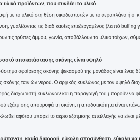
 υλικό προϊόντων, που συνδέει το υλικό
αφή με το υλικό στη θέση οικοδεσποτών με το αεροπλάνο ή οι 
ανση, γυαλίζοντας τις διαδικασίες επεξεργαμένος (λεπτό buffing
υν τις τρύπες άμμου, γωνία, αποβάλλουν το υλικό τοίχων, σύμφ
σοστό αποκατάστασης σκόνης είναι υψηλό
σύστημα αφαίρεσης σκόνης ψεκασμού της μονάδας είναι ένας δ
ς σκόνης ταινιών νερού. Ο αρχικός κυκλώνας με τον υψηλό δια
οράς διαχωριστή κυκλώνων και η παραγωγή του μπορούν να φ
ερού εξάτμισης απορροφά τη σκόνη, η αποδοτικότητα είναι επά
κλωθεί αφότου μπορεί το αέριο εξάτμισης απαλλαγής να είναι μ
 ρύπανση, καμία διαρροή, εύκολη αποσύνθεση, εύκολη να 