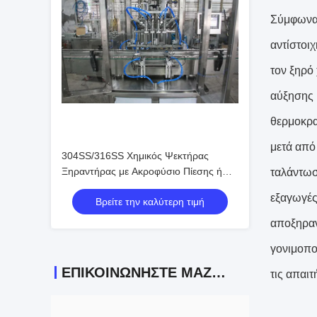
Σύμφωνα 
αντίστοι
τον ξηρό
αύξησης 
θερμοκρα
μετά από
304SS/316SS Χημικός Ψεκτήρας
Ξηραντήρας με Ακροφύσιο Πίεσης ή
ταλάντωσ
Περιστροφικό Ατομοποιητή και
εξαγωγές
Βρείτε την καλύτερη τιμή
Προσαρμόσιμες Διαστάσεις για
Αποτελεσματική Ξήρανση με Ψεκασμό
αποξηραν
γονιμοπο
ΕΠΙΚΟΙΝΩΝΉΣΤΕ ΜΑΖΊ ΜΑΣ
τις απαι