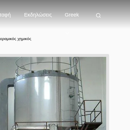
παφή
Εκδηλώσεις
Greek
εραμικός χημικός