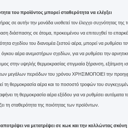
τητα του προϊόντος μπορεί σταθερότητα να ελέγξει
ήρας σε αυτήν την μονάδα υιοθετεί τον έλεγχο συχνότητας της 
ραση διάσπασης σε άτομα, προκειμένου να επιτευχθεί το επαρκ
ότητα σχεδίου του διανομέα ζεστού αέρα, μπορεί να ρυθμίσει 
 όγκου αέρα ανεμιστήρων σχεδίων, για να ρυθμίσει την αρνητική
μος στην υψηλής θερμοκρασίας στιγμιαία ξήρανση, εξάτμιση ισ
 των μεγάλων περιόδων του χρόνου ΧΡΗΣΙΜΟΠΟΙΕΙ την προηγμ
εί τη θερμοκρασία αέρα και το ποσοστό τροφών του συγκεχυμ
 αφήνει τη θερμοκρασία αέρα εξόδου για να ρυθμίσει αυτόματα
ζει τη σταθερότητα της ποιότητας των προϊόντων.
α αποτρέψει να μετατρέψει σε κωκ και την κολλώντας σκό