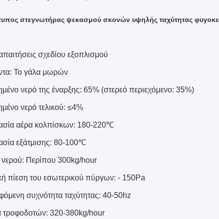
υπος στεγνωτήρας ψεκασμού σκονών υψηλής ταχύτητας φυγοκεν
 απαιτήσεις σχεδίου εξοπλισμού
ντα: Το γάλα μωρών
ημένο νερό της έναρξης: 65% (στερεό περιεχόμενο: 35%)
ημένο νερό τελικού: ≤4%
ασία αέρα κολπίσκων: 180-220℃
σία εξάτμισης: 80-100℃
 νερού: Περίπου 300kg/hour
κή πίεση του εσωτερικού πύργων: - 150Pa
φόμενη συχνότητα ταχύτητας: 40-50hz
α τροφοδοτών: 320-380kg/hour