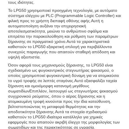
τους ιδιότητες.
Το LPG50 χρησιμοποιεί προηγμένη τεχνολογία, με αυτόματο
σύστημα ελέγχου με PLC (Programmable Logic Controller) και
φιλική προς το χρήστη διεπαφή οθόνης αφής.Αυτή η
αυτοματοποίηση αυξάνει την επιχειρησιακή
αποτελεσματικότητα, μειώνει το ανθρώπινο σφάλμα και
επιτρέπει την παρακολούθηση και ρύθμιση των παραμέτρων
ξήρανσης σε πραγματικό χρόνο.Αυτά τα χαρακτηριστικά
καθιστούν το LPG50 εξαιρετική επιλογή για περιβάλλοντα
συνεχούς παραγωγής που απαιτούν σταθερή απόδοση και
υψηλή αξιοπιστία.
Όσον αφορά τους μηχανισμούς ξήρανσης, το LPG50 είναι
σχεδιασμένο ως φυγοκεντρικός στεγνωτήρας ψεκασμού, ο
οποίος χρησιμοποιεί φυγοκεντρική δύναμη για να ατομικεύσει
το υγρό τροφής σε λεπτές σταγόνες.Αυτό εξασφαλίζει ταχεία
ξήρανση και ομοιόμορφη κατανομή μεγέθους
σωματιδίωνΕπιπλέον, λειτουργεί ως στεγνωτήρας ψεκασμού
συγχρονικού ρεύματος, όπου ο αέρας ξήρανσης και η
ατομικευμένη τροφή κινούνται προς την ίδια κατεύθυνση,
βελτιστοποιώντας τη μεταφορά θερμότητας και την
αποδοτικότητα ξήρανσης.Αυτά τα στοιχεία σχεδιασμού
καθιστούν το LPG50 ιδιαίτερα κατάλληλο για χημικές
εφαρμογές που απαιτούν ακριβή έλεγχο της μορφολογίας των
σωματιδίων και της περιεκτικότητας σε υγρασία.