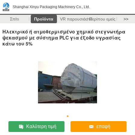
Shanghai Xinyu Packaging Machinery Co., Ltd.
Σπίτι
Προϊόντα
VR παρουσιάστε
Περίπου εμείς
>>
Ηλεκτρικό ή ατμοθερμισμένο χημικό στεγνωτήρα
ψεκασμού με σύστημα PLC για έξοδο υγρασίας
κάτω του 5%
Καλύτερη τιμή
επαφή