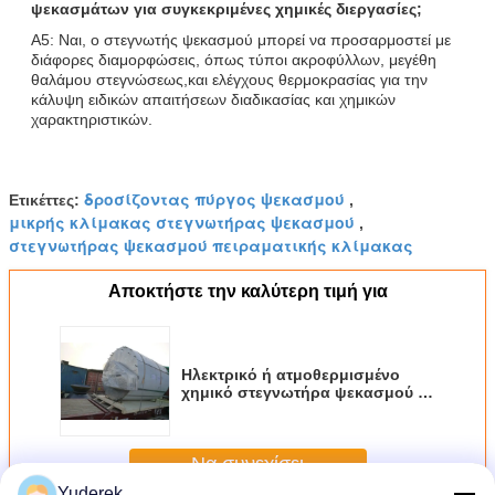
ψεκασμάτων για συγκεκριμένες χημικές διεργασίες;
Α5: Ναι, ο στεγνωτής ψεκασμού μπορεί να προσαρμοστεί με
διάφορες διαμορφώσεις, όπως τύποι ακροφύλλων, μεγέθη
θαλάμου στεγνώσεως,και ελέγχους θερμοκρασίας για την
κάλυψη ειδικών απαιτήσεων διαδικασίας και χημικών
χαρακτηριστικών.
δροσίζοντας πύργος ψεκασμού
Ετικέττες:
,
μικρής κλίμακας στεγνωτήρας ψεκασμού
,
στεγνωτήρας ψεκασμού πειραματικής κλίμακας
Αποκτήστε την καλύτερη τιμή για
Ηλεκτρικό ή ατμοθερμισμένο
χημικό στεγνωτήρα ψεκασμού με
σύστημα PLC για έξοδο υγρασίας
κάτω του 5%
Να συνεχίσει
Yuderek