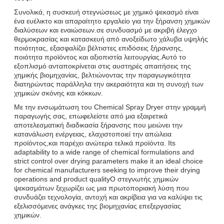
Συνολικά, η συσκευή στεγνώσεως με χημικό ψεκασμό είναι
ένα ευέλικτο και απαραίτητο εργαλείο για την ξήρανση χημικών
διαλύσεων και εναιώσεων.σε συνδυασμό με ακριβή έλεγχο
θερμοκρασίας και κατασκευή από ανοξείδωτο χάλυβα υψηλής
ποιότητας, εξασφαλίζει βέλτιστες επιδόσεις ξήρανσης,
ποιότητα προϊόντος και αξιοπιστία λειτουργίας.Αυτό το
εξοπλισμό ανταποκρίνεται στις αυστηρές απαιτήσεις της
χημικής βιομηχανίας, βελτιώνοντας την παραγωγικότητα
διατηρώντας παράλληλα την ακεραιότητα και τη συνοχή των
χημικών σκόνης και κόκκων.
Με την ενσωμάτωση του Chemical Spray Dryer στην γραμμή
παραγωγής σας, επωφελείστε από μια εξαιρετικά
αποτελεσματική διαδικασία ξήρανσης που μειώνει την
κατανάλωση ενέργειας, ελαχιστοποιεί την απώλεια
προϊόντος,και παρέχει ανώτερα τελικά προϊόντα. Its
adaptability to a wide range of chemical formulations and
strict control over drying parameters make it an ideal choice
for chemical manufacturers seeking to improve their drying
operations and product qualityΟ στεγνωτής χημικών
ψεκασμάτων ξεχωρίζει ως μια πρωτοποριακή λύση που
συνδυάζει τεχνολογία, αντοχή και ακρίβεια για να καλύψει τις
εξελισσόμενες ανάγκες της βιομηχανίας επεξεργασίας
χημικών.