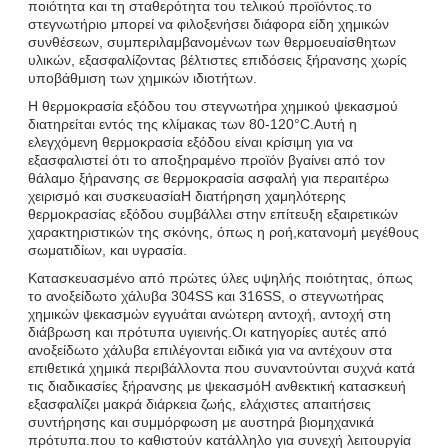
ποιότητα και τη σταθερότητα του τελικού προϊόντος.το
στεγνωτήριο μπορεί να φιλοξενήσει διάφορα είδη χημικών
συνθέσεων, συμπεριλαμβανομένων των θερμοευαίσθητων
υλικών, εξασφαλίζοντας βέλτιστες επιδόσεις ξήρανσης χωρίς
υποβάθμιση των χημικών ιδιοτήτων.
Η θερμοκρασία εξόδου του στεγνωτήρα χημικού ψεκασμού
διατηρείται εντός της κλίμακας των 80-120°C.Αυτή η
ελεγχόμενη θερμοκρασία εξόδου είναι κρίσιμη για να
εξασφαλιστεί ότι το αποξηραμένο προϊόν βγαίνει από τον
θάλαμο ξήρανσης σε θερμοκρασία ασφαλή για περαιτέρω
χειρισμό και συσκευασίαΗ διατήρηση χαμηλότερης
θερμοκρασίας εξόδου συμβάλλει στην επίτευξη εξαιρετικών
χαρακτηριστικών της σκόνης, όπως η ροή,κατανομή μεγέθους
σωματιδίων, και υγρασία.
Κατασκευασμένο από πρώτες ύλες υψηλής ποιότητας, όπως
το ανοξείδωτο χάλυβα 304SS και 316SS, ο στεγνωτήρας
χημικών ψεκασμών εγγυάται ανώτερη αντοχή, αντοχή στη
διάβρωση και πρότυπα υγιεινής.Οι κατηγορίες αυτές από
ανοξείδωτο χάλυβα επιλέγονται ειδικά για να αντέχουν στα
επιθετικά χημικά περιβάλλοντα που συναντούνται συχνά κατά
τις διαδικασίες ξήρανσης με ψεκασμόΗ ανθεκτική κατασκευή
εξασφαλίζει μακρά διάρκεια ζωής, ελάχιστες απαιτήσεις
συντήρησης και συμμόρφωση με αυστηρά βιομηχανικά
πρότυπα.που το καθιστούν κατάλληλο για συνεχή λειτουργία