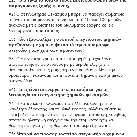
παραγόμενης ξηρής σκόνης;
Α2: Ο στεγνωτήρας ψεκασμού μπορεί να παράγει σωματίδια
σκόνης που κυμαίνονται συνήθως από 10 έως 100 μικρών,
ανάλογα με τις ιδιότητες του διαλύματος τροφής και τις
λειτουργικές παραμέτρους.
Ε3: Πώς εξασφαλίζει η συσκευή στεγνώσεως χημικών
προϊόντων με χημικό ψεκασμό την ομοιόμορφη
στεγνώση των χημικών προϊόντων;
Α3: Ο στεγνωτής χρησιμοποιεί προηγμένη τεχνολογία
ατομικοποίησης σε συνδυασμό με ακριβή έλεγχο της
θερμοκρασίας και της ροής αέρα για να εξασφαλίσει την
ομοιόμορφη κατανομή και τη συνεπή ξήρανση των χημικών
σταγονιδίων.
Ε4: Ποιες είναι οι ενεργειακές απαιτήσεις για τη
λειτουργία του στεγνωτήρα χημικών ψεκασμών;
Α4: Η κατανάλωση ενέργειας ποικίλλει ανάλογα με την
ικανότητα ξήρανσης και το υλικό τροφής, αλλά το σύστημα
είναι βελτιστοποιημένο για την ενεργειακή απόδοση,Συνήθως
απαιτούν ηλεκτρική ενέργεια για την ατομικοποίηση και
θερμική ενέργεια για τη θέρμανση του αέρα ξήρανσης.
Ε5: Μπορεί να προσαρμοστεί το στεγνωτήριο χημικών