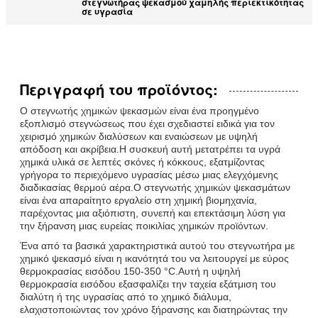
στεγνωτήρας ψεκασμού χαμηλής περιεκτικότητας
σε υγρασία
Περιγραφή του προϊόντος:
Ο στεγνωτής χημικών ψεκασμών είναι ένα προηγμένο
εξοπλισμό στεγνώσεως που έχει σχεδιαστεί ειδικά για τον
χειρισμό χημικών διαλύσεων και εναιώσεων με υψηλή
απόδοση και ακρίβεια.Η συσκευή αυτή μετατρέπει τα υγρά
χημικά υλικά σε λεπτές σκόνες ή κόκκους, εξατμίζοντας
γρήγορα το περιεχόμενο υγρασίας μέσω μιας ελεγχόμενης
διαδικασίας θερμού αέρα.Ο στεγνωτής χημικών ψεκασμάτων
είναι ένα απαραίτητο εργαλείο στη χημική βιομηχανία,
παρέχοντας μια αξιόπιστη, συνεπή και επεκτάσιμη λύση για
την ξήρανση μιας ευρείας ποικιλίας χημικών προϊόντων.
Ένα από τα βασικά χαρακτηριστικά αυτού του στεγνωτήρα με
χημικό ψεκασμό είναι η ικανότητά του να λειτουργεί με εύρος
θερμοκρασίας εισόδου 150-350 °C.Αυτή η υψηλή
θερμοκρασία εισόδου εξασφαλίζει την ταχεία εξάτμιση του
διαλύτη ή της υγρασίας από το χημικό διάλυμα,
ελαχιστοποιώντας τον χρόνο ξήρανσης και διατηρώντας την