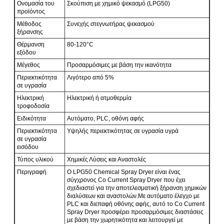
Ονομασία του
Σκούπιση με χημικό ψεκασμό (LPG50)
προϊόντος
Μέθοδος
Συνεχής στεγνωτήρας ψεκασμού
ξήρανσης
Θέρμανση
80-120°C
εξόδου
Μέγεθος
Προσαρμόσιμες με βάση την ικανότητα
Περιεκτικότητα
Λιγότερο από 5%
σε υγρασία
Ηλεκτρική
Ηλεκτρική ή ατμοθερμία
τροφοδοσία
Ειδικότητα
Αυτόματο, PLC, οθόνη αφής
Περιεκτικότητα
Υψηλής περιεκτικότητας σε υγρασία υγρά
σε υγρασία
εισόδου
Τύπος υλικού
Χημικές Λύσεις και Αναστολές
Περιγραφή
Ο LPG50 Chemical Spray Dryer είναι ένας
σύγχρονος Co Current Spray Dryer που έχει
σχεδιαστεί για την αποτελεσματική ξήρανση χημικών
διαλύσεων και αναστολών.Με αυτόματο έλεγχο με
PLC και διεπαφή οθόνης αφής, αυτό το Co Current
Spray Dryer προσφέρει προσαρμόσιμες διαστάσεις
με βάση την χωρητικότητα και λειτουργεί με