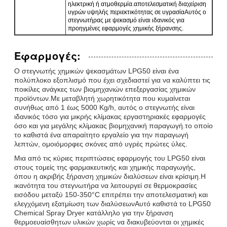
ηλεκτρική ή ατμοθερμία.αποτελεσματική διαχείριση
υγρών υψηλής περιεκτικότητας σε υγρασίαΑυτός ο
στεγνωτήρας με ψεκασμό είναι ιδανικός για
προηγμένες εφαρμογές χημικής ξήρανσης.
Εφαρμογές:
Ο στεγνωτής χημικών ψεκασμάτων LPG50 είναι ένα
πολύπλοκο εξοπλισμό που έχει σχεδιαστεί για να καλύπτει τις
ποικίλες ανάγκες των βιομηχανιών επεξεργασίας χημικών
προϊόντων.Με μεταβλητή χωρητικότητα που κυμαίνεται
συνήθως από 1 έως 5000 Kg/h, αυτός ο στεγνωτής είναι
ιδανικός τόσο για μικρής κλίμακας εργαστηριακές εφαρμογές
όσο και για μεγάλης κλίμακας βιομηχανική παραγωγή.το οποίο
το καθιστά ένα απαραίτητο εργαλείο για την παραγωγή
λεπτών, ομοιόμορφες σκόνες από υγρές πρώτες ύλες.
Μια από τις κύριες περιπτώσεις εφαρμογής του LPG50 είναι
στους τομείς της φαρμακευτικής και χημικής παραγωγής,
όπου η ακριβής ξήρανση χημικών διαλύσεων είναι κρίσιμη.Η
ικανότητα του στεγνωτήρα να λειτουργεί σε θερμοκρασίες
εισόδου μεταξύ 150-350°C επιτρέπει την αποτελεσματική και
ελεγχόμενη εξατμίωση των διαλύσεωνΑυτό καθιστά το LPG50
Chemical Spray Dryer κατάλληλο για την ξήρανση
θερμοευαίσθητων υλικών χωρίς να διακυβεύονται οι χημικές