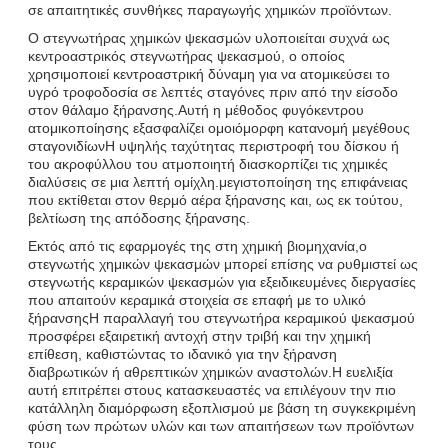
σε απαιτητικές συνθήκες παραγωγής χημικών προϊόντων.
Ο στεγνωτήρας χημικών ψεκασμών υλοποιείται συχνά ως
κεντροαστρικός στεγνωτήρας ψεκασμού, ο οποίος
χρησιμοποιεί κεντροαστρική δύναμη για να ατομικεύσει το
υγρό τροφοδοσία σε λεπτές σταγόνες πριν από την είσοδο
στον θάλαμο ξήρανσης.Αυτή η μέθοδος φυγόκεντρου
ατομικοποίησης εξασφαλίζει ομοιόμορφη κατανομή μεγέθους
σταγονιδίωνΗ υψηλής ταχύτητας περιστροφή του δίσκου ή
του ακροφύλλου του ατμοποιητή διασκορπίζει τις χημικές
διαλύσεις σε μια λεπτή ομίχλη.μεγιστοποίηση της επιφάνειας
που εκτίθεται στον θερμό αέρα ξήρανσης και, ως εκ τούτου,
βελτίωση της απόδοσης ξήρανσης.
Εκτός από τις εφαρμογές της στη χημική βιομηχανία,ο
στεγνωτής χημικών ψεκασμών μπορεί επίσης να ρυθμιστεί ως
στεγνωτής κεραμικών ψεκασμών για εξειδικευμένες διεργασίες
που απαιτούν κεραμικά στοιχεία σε επαφή με το υλικό
ξήρανσηςΗ παραλλαγή του στεγνωτήρα κεραμικού ψεκασμού
προσφέρει εξαιρετική αντοχή στην τριβή και την χημική
επίθεση, καθιστώντας το ιδανικό για την ξήρανση
διαβρωτικών ή αθρεπτικών χημικών αναστολών.Η ευελιξία
αυτή επιτρέπει στους κατασκευαστές να επιλέγουν την πιο
κατάλληλη διαμόρφωση εξοπλισμού με βάση τη συγκεκριμένη
φύση των πρώτων υλών και των απαιτήσεων των προϊόντων
τους..