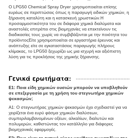
Ο LPG50 Chemical Spray Dryer χρησιμοποιείται επίσης
ευρέως σε περιπτώσεις όπως η παραγωγή ειδικών χημικών, η
ξήρανση καταλύτη και η κατασκευή χρωστικών.Η
προσαρμοστικότητα του σε διάφορα χημικά διαλύματα και
αναστολές επιτρέπει στις βιομηχανίες να επεκτείνουν τις
διαδικασίες τους χωρίς να συμβιβάζονται με την ποιότητα του
προϊόντοςΕίτε χρησιμοποιείται σε εργαστήρια έρευνας και
ανάπτυξης είτε σε εγκαταστάσεις παραγωγής πλήρους
κλίμακας, το LPG50 ξεχωρίζει ως μια ισχυρή και αξιόπιστη
λύση για τις προκλήσεις της χημικής ξήρανσης.
Γενικά ερωτήματα:
Ε1: Ποια είδη χημικών ουσιών μπορούν να υποβληθούν
σε επεξεργασία με τη χρήση του στεγνωτήρα χημικών
ψεκασμών;
Α1: Ο στεγνωτήρας χημικών ψεκασμών έχει σχεδιαστεί για να
χειρίζεται ένα ευρύ φάσμα χημικών διαλύσεων,
συμπεριλαμβανομένων οξέων, αλκαλίων, διαλυτών και
πολυμερών, καθιστώντας τον κατάλληλο για διάφορες
βιομηχανικές εφαρμογές.
Ε2: Ποιο είναι το τυπικό εύρος μεγέθους σωματιδίων της