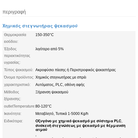
περιγραφή
Χημικός στεγνωτήρας ψεκασμού
Θερμοκρασία
150-350°C
εισόδου:
Έξοδος
λιγότερο από 5%
περιεκτικότητας
υγρασίας:
Τύπος ψεκασμού:
Ακροφύσιο πίεσης ή Περιστροφικός ψεκαστήρας
Όνομα προϊόντος:
Χημικός στεγνωτήρας με σπρέι
χαρακτηριστικό:
Αυτόματος, PLC, οθόνη αφής
Μέθοδος
Ξήρανση ψεκασμού
ξήρανσης:
outletTemperature:
80-120°C
Ικανότητα:
Μεταβλητό, Τυπικά 1-5000 Kg/h
Οξυγόνο με χημικό ψεκασμό με σύστημα PLC
Ειδικότερα:
,
συσκευή στεγνώσεως με ψεκασμό με θέρμανση
ατμού
,