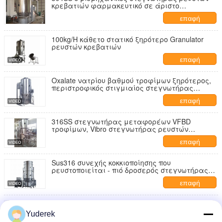
κρεβατιών φαρμακευτικό σε άριστο
ξεσκονίζει την επίδραση
επαφή
100kg/H κάθετο στατικό ξηρότερο Granulator
ρευστών κρεβατιών
επαφή
Oxalate νατρίου βαθμού τροφίμων ξηρότερος,
περιστροφικός στιγμιαίος στεγνωτήρας
ρευστών κρεβατιών
επαφή
316SS στεγνωτήρας μεταφορέων VFBD
τροφίμων, Vibro στεγνωτήρας ρευστών
κρεβατιών
επαφή
Sus316 συνεχής κοκκιοποίησης που
ρευστοποιείται - πιό δροσερός στεγνωτήρας
κρεβατιών
επαφή
Ξεραίνοντας διαχωριστής κυκλώνων
εξοπλισμού ρευστών κρεβατιών μεταφορέων
Yuderek
VFBD τροφίμων