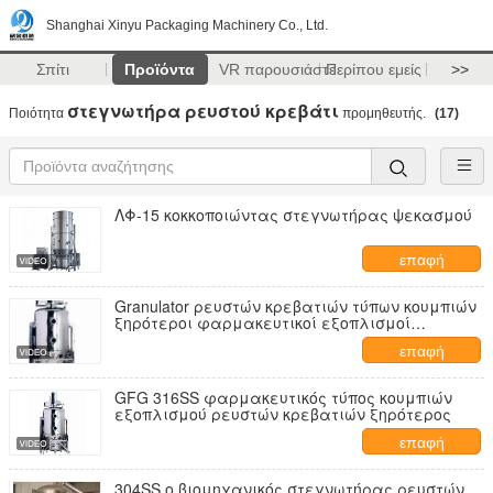
Shanghai Xinyu Packaging Machinery Co., Ltd.
Σπίτι
Προϊόντα
VR παρουσιάστε
Περίπου εμείς
>>
στεγνωτήρα ρευστού κρεβάτι
Ποιότητα
προμηθευτής.
(17)
ΛΦ-15 κοκκοποιώντας στεγνωτήρας ψεκασμού
επαφή
Granulator ρευστών κρεβατιών τύπων κουμπιών
ξηρότεροι φαρμακευτικοί εξοπλισμοί
κοκκιοποίησης
επαφή
GFG 316SS φαρμακευτικός τύπος κουμπιών
εξοπλισμού ρευστών κρεβατιών ξηρότερος
επαφή
304SS ο βιομηχανικός στεγνωτήρας ρευστών