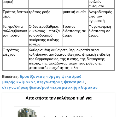
μορφή
αντλιών
αυτόματα
Τρόπος ζεστού
τρόπος ροής
ψυκτική ουσία
Ανεφοδιασμός
αέρα
από τον
αγοραστή
Τα προϊόντα
Ο δευτεροβάθμιος
Τρόπος
Φυγοκεντρική
συλλαμβάνουν
κυκλώνας + ποτίζει
διάσπασης σε
διάσπαση σε
τον τρόπο
το συνδυασμό
άτομα
άτομα
αφαίρεσης σκόνης
ταινιών
Ο τρόπος
Καθορισμένη αυθαίρετη θερμοκρασία αέρα
ελέγχου
κολπίσκων, αυτόματος έλεγχος, ψηφιακή επίδειξη
της θερμοκρασίας, της πίεσης, της διαφορικής
πίεσης, της ψεκάζοντας ταχύτητας ρύθμισης
μετατροπής συχνότητας, κ.λπ.
δροσίζοντας πύργος ψεκασμού
Ετικέττες:
,
μικρής κλίμακας στεγνωτήρας ψεκασμού
,
στεγνωτήρας ψεκασμού πειραματικής κλίμακας
Αποκτήστε την καλύτερη τιμή για