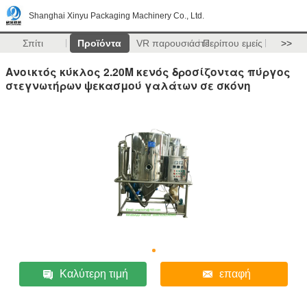
Shanghai Xinyu Packaging Machinery Co., Ltd.
Σπίτι
Προϊόντα
VR παρουσιάστε
Περίπου εμείς
>>
Ανοικτός κύκλος 2.20M κενός δροσίζοντας πύργος
στεγνωτήρων ψεκασμού γαλάτων σε σκόνη
Καλύτερη τιμή
επαφή