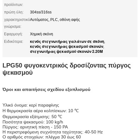
προϊόντων:
πρώτη ύλη:
304ss/316ss
χαρακτηριστικό
Αυτόματος, PLC, οθόνη αφής
γνώρισμα:
Εφαρμογή:
Χημική σκόνη
κενός στεγνωτήρας γαλάτων σε σκόνη
Ειδικότερα:
,
κενός στεγνωτήρας ψεκασμού σκονών
,
στεγνωτήρας ψεκασμού σκονών 2.20M
LPG50 φυγοκεντρικός δροσίζοντας πύργος
ψεκασμού
Όροι και απαιτήσεις σχεδίου εξοπλισμού
Υλικό όνομα: κερί παραφίνης
Η θερμοκρασία αέρα κολπίσκων: 10 ℃
Θερμοκρασία εξάτμισης: 50 ℃
Ποσότητα ψεκασμού: 100 kg/h
Πύργος: αρνητική πίεση - 150 PA
Η περιστρεφόμενη συχνότητα ταχύτητας: 40-50 Hz
Ο αριθμός στοιχείων: πλέγμα 30 έως 60