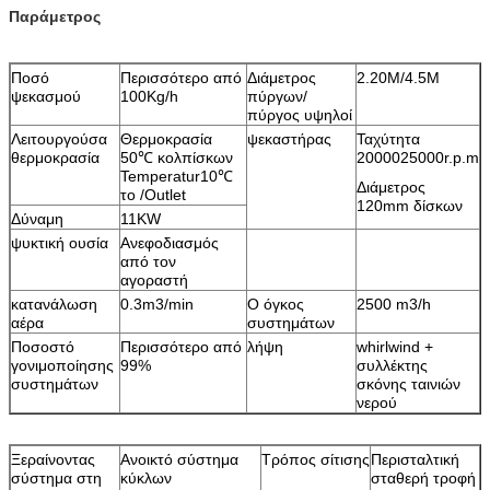
Παράμετρος
Ποσό
Περισσότερο από
Διάμετρος
2.20M/4.5M
ψεκασμού
100Kg/h
πύργων/
πύργος υψηλοί
Λειτουργούσα
Θερμοκρασία
ψεκαστήρας
Ταχύτητα
θερμοκρασία
50℃ κολπίσκων
2000025000r.p.m
Temperatur10℃
Διάμετρος
το /Outlet
120mm δίσκων
Δύναμη
11KW
ψυκτική ουσία
Ανεφοδιασμός
από τον
αγοραστή
κατανάλωση
0.3m3/min
Ο όγκος
2500 m3/h
αέρα
συστημάτων
Ποσοστό
Περισσότερο από
λήψη
whirlwind +
γονιμοποίησης
99%
συλλέκτης
συστημάτων
σκόνης ταινιών
νερού
Ξεραίνοντας
Ανοικτό σύστημα
Τρόπος σίτισης
Περισταλτική
σύστημα στη
κύκλων
σταθερή τροφή