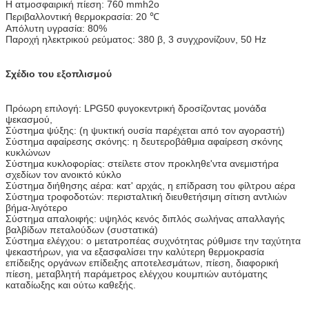
Η ατμοσφαιρική πίεση: 760 mmh2o
Περιβαλλοντική θερμοκρασία: 20 ℃
Απόλυτη υγρασία: 80%
Παροχή ηλεκτρικού ρεύματος: 380 β, 3 συγχρονίζουν, 50 Hz
Σχέδιο του εξοπλισμού
Πρόωρη επιλογή: LPG50 φυγοκεντρική δροσίζοντας μονάδα
ψεκασμού,
Σύστημα ψύξης: (η ψυκτική ουσία παρέχεται από τον αγοραστή)
Σύστημα αφαίρεσης σκόνης: η δευτεροβάθμια αφαίρεση σκόνης
κυκλώνων
Σύστημα κυκλοφορίας: στείλετε στον προκληθε'ντα ανεμιστήρα
σχεδίων τον ανοικτό κύκλο
Σύστημα διήθησης αέρα: κατ' αρχάς, η επίδραση του φίλτρου αέρα
Σύστημα τροφοδοτών: περισταλτική διευθετήσιμη σίτιση αντλιών
βήμα-λιγότερο
Σύστημα απαλοιφής: υψηλός κενός διπλός σωλήνας απαλλαγής
βαλβίδων πεταλούδων (συστατικά)
Σύστημα ελέγχου: ο μετατροπέας συχνότητας ρύθμισε την ταχύτητα
ψεκαστήρων, για να εξασφαλίσει την καλύτερη θερμοκρασία
επίδειξης οργάνων επίδειξης αποτελεσμάτων, πίεση, διαφορική
πίεση, μεταβλητή παράμετρος ελέγχου κουμπιών αυτόματης
καταδίωξης και ούτω καθεξής.