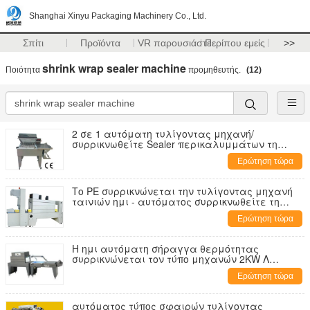
Shanghai Xinyu Packaging Machinery Co., Ltd.
Σπίτι
Προϊόντα
VR παρουσιάστε
Περίπου εμείς
>>
shrink wrap sealer machine
Ποιότητα
προμηθευτής.
(12)
2 σε 1 αυτόματη τυλίγοντας μηχανή/
συρρικνωθείτε Sealer περικαλυμμάτων τη
μηχανή Calpack 55/85
Ερώτηση τώρα
Το PE συρρικνώνεται την τυλίγοντας μηχανή
ταινιών ημι - αυτόματος συρρικνωθείτε τη
μηχανή συσκευασίας μανικιών
Ερώτηση τώρα
Η ημι αυτόματη σήραγγα θερμότητας
συρρικνώνεται τον τύπο μηχανών 2KW Λ
περικαλυμμάτων συρρικνώνεται τη μηχανή
Ερώτηση τώρα
συσκευασίας περικαλυμμάτων
αυτόματος τύπος σφαιρών τυλίγοντας