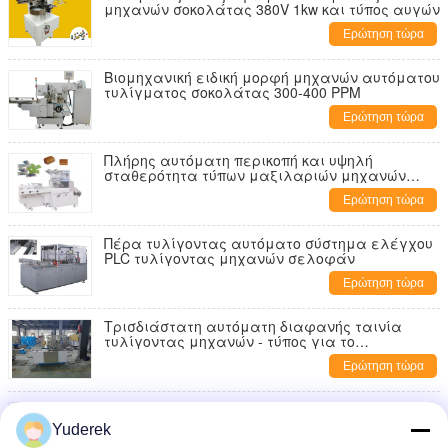
μηχανών σοκολάτας 380V 1kw και τύπος αυγών
Ερώτηση τώρα
Βιομηχανική ειδική μορφή μηχανών αυτόματου
τυλίγματος σοκολάτας 300-400 PPM
Ερώτηση τώρα
Πλήρης αυτόματη περικοπή και υψηλή
σταθερότητα τύπων μαξιλαριών μηχανών
περικαλυμμάτων 500 τσάντες/λ.
Ερώτηση τώρα
Πέρα τυλίγοντας αυτόματο σύστημα ελέγχου
PLC τυλίγοντας μηχανών σελοφάν
Ερώτηση τώρα
Τρισδιάστατη αυτόματη διαφανής ταινία
τυλίγοντας μηχανών - τύπος για το
φαρμακευτικό είδος
Ερώτηση τώρα
Η θερμότητα τύπων Λ συρρικνώνεται τον
εξοπλισμό περικαλυμμάτων πλήρως
Yuderek
αυτόματο συρρικνώνεται τη μηχανή