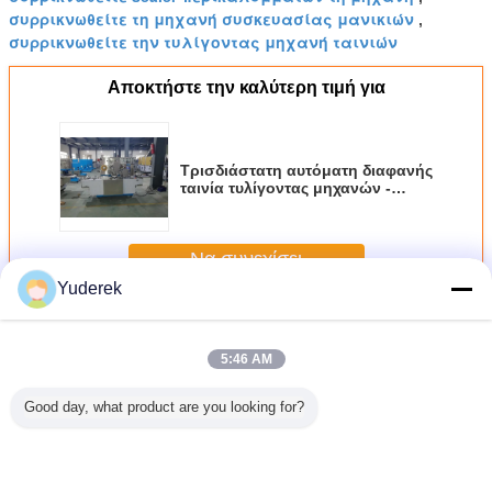
συρρικνωθείτε τη μηχανή συσκευασίας μανικιών
,
συρρικνωθείτε την τυλίγοντας μηχανή ταινιών
Αποκτήστε την καλύτερη τιμή για
Τρισδιάστατη αυτόματη διαφανής
ταινία τυλίγοντας μηχανών -
τύπος για το φαρμακευτικό είδος
Να συνεχίσει
Yuderek
αυτόματη τυλίγοντας μηχανή
Περισσότεροι
5:46 AM
Good day, what product are you looking for?
ότητα
Πέρα τυλίγοντας
Το PE
Πλήρης αυτόματη
Βιομηχ
ανών
αυτόματο
συρρικνώνεται την
περικοπή και
αυτόμ
ματου
σύστημα ελέγχου
τυλίγοντας
υψηλή
τυλίγο
ματος
PLC τυλίγοντας
μηχανή ταινιών
σταθερότητα
μηχα