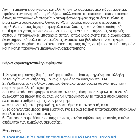
Αυτή η μηχανή είναι κυρίως κατάλληλη για το φαρμακευτικό είδος, τρόφιμα,
προϊόντα υγειονομικής περίθαλψης, καλλυντικά, οπτικοακουστικά προϊόντα,
όπως τα τετραγωνικά στοιχεία διακοσμήσεων εμφάνισης σε ένα κιβώτιο, η
βιομηχανία συσκευασίας. Όπως τα PC, η τσίχλα, προϊόντα υγειονομικής
περίθαλψης, τσάι, ζάχαρη, προφυλακτικά, λάστιχο, κουνούπι-απωθητικό
θυμίαμα, τσιγάρο, ταινία, δίσκοι VCD (CD), ΚΆΡΤΕΣ παιχνιδιού, διαφανές
σαπούνι, τετραγωνικές μπαταρίες τύπων, όπως μια δισκέτα έχει διαδραματίσει
έναν σημαντικό ρόλο στην ασφάλεια, υγρασία, και βελτιώνει την κατηγορία
προϊόντων, αυξάνει τα προϊόντα προστιθέμενης αξίας. Αυτή η συσκευή μπορούν
και η κοινή παραγωγή μηχανών κονσερβοποίησης.
Κύρια χαρακτηριστικά γνωρίσματα:
1, λογική συμπαγής δομή, σταθερή απόδοση είναι προηγμένη, κατάλληλη
λειτουργία και συντήρηση, Το κοχύλι για όλο το ανοξείδωτο 304
2. Υιοθετήστε τον πολλών χρήσεων ψηφιακό αναστροφέα συχνότητας, και τη
stepless μεταβλητή ταχύτητα
3. Η αντικατάσταση φορμών είναι κατάλληλη, εύκαμπτος Κεφάλι με το διπλό
ανελκυστήρα βιδών πιό ομαλά, για να υπερνικήσουν τα παλαιά συσκευασίας
ελαττώματα ρύθμισης μηχανών μονομερή
4. Με τον αυτόματο τροφοδότη, τον αυτόματο υπολογισμό, κ.λπ.
5. Το οδηγώντας μέρος είναι εξοπλισμένο με όλα τα είδη υπαγόρευσης συσκευών
και ελαττωμάτων προστασίας
6. Επιτροπή συμπλέκτης σίτισης ταινιών, κανένα κιβώτιο καμία ταινία, κανένα
απόβλητο των υλικών συσκευασίας.
Ετικέττες:
συρρικνωθείτε sealer περικαλυμμάτων τη μηχανή
,