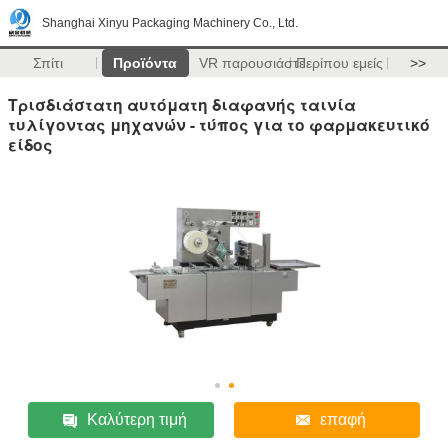
Shanghai Xinyu Packaging Machinery Co., Ltd.
Σπίτι
Προϊόντα
VR παρουσιάστε
Περίπου εμείς
>>
Τρισδιάστατη αυτόματη διαφανής ταινία
τυλίγοντας μηχανών - τύπος για το φαρμακευτικό
είδος
Καλύτερη τιμή
επαφή