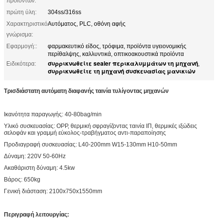
προϊόντων:
πρώτη ύλη:
304ss/316ss
Χαρακτηριστικό
Αυτόματος, PLC, οθόνη αφής
γνώρισμα:
Εφαρμογή::
φαρμακευτικό είδος, τρόφιμα, προϊόντα υγειονομικής
περίθαλψης, καλλυντικά, οπτικοακουστικά προϊόντα
συρρικνωθείτε sealer περικαλυμμάτων τη μηχανή
Ειδικότερα:
,
συρρικνωθείτε τη μηχανή συσκευασίας μανικιών
Τρισδιάστατη αυτόματη διαφανής ταινία τυλίγοντας μηχανών
Ικανότητα παραγωγής: 40-80bag/min
Υλικό συσκευασίας: OPP, θερμική σφραγίζοντας ταινία ΙΠ, θερμικές ιξώδεις
σελοφάν και γραμμή εύκολος-τραβήγματος αντι-παραποίησης
Προδιαγραφή συσκευασίας: L40-200mm W15-130mm H10-50mm
Δύναμη: 220V 50-60Hz
Ακαθάριστη δύναμη: 4.5kw
Βάρος: 650kg
Γενική διάσταση: 2100x750x1550mm
Περιγραφή λειτουργίας: