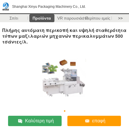
Shanghai Xinyu Packaging Machinery Co., Ltd.
Σπίτι
Προϊόντα
VR παρουσιάστε
Περίπου εμείς
>>
Πλήρης αυτόματη περικοπή και υψηλή σταθερότητα
τύπων μαξιλαριών μηχανών περικαλυμμάτων 500
τσάντες/λ.
Καλύτερη τιμή
επαφή