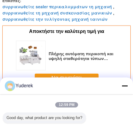
Ετικέττες:
συρρικνωθείτε sealer περικαλυμμάτων τη μηχανή
,
συρρικνωθείτε τη μηχανή συσκευασίας μανικιών
,
συρρικνωθείτε την τυλίγοντας μηχανή ταινιών
Αποκτήστε την καλύτερη τιμή για
Πλήρης αυτόματη περικοπή και
υψηλή σταθερότητα τύπων
μαξιλαριών μηχανών
περικαλυμμάτων 500 τσάντες/λ.
Να συνεχίσει
Yuderek
αυτόματη τυλίγοντας μηχανή
Περισσότεροι
12:59 PM
Good day, what product are you looking for?
ότητα
Πέρα τυλίγοντας
Το PE
Πλήρης αυτόματη
Βιομηχ
ανών
αυτόματο
συρρικνώνεται την
περικοπή και
αυτόμ