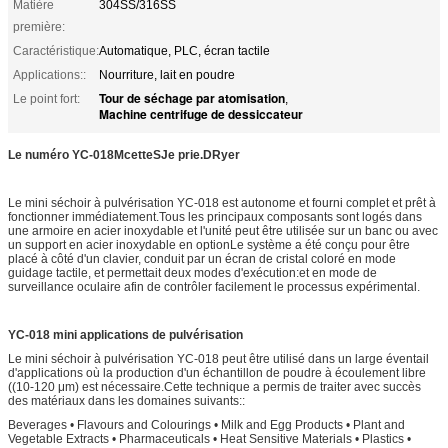
Matière
304SS/316SS
première:
Caractéristique:
Automatique, PLC, écran tactile
Applications::
Nourriture, lait en poudre
Tour de séchage par atomisation
Le point fort:
,
Machine centrifuge de dessiccateur
Le numéro YC-018
M
cette
S
Je prie.
D
Ryer
Le mini séchoir à pulvérisation YC-018 est autonome et fourni complet et prêt à
fonctionner immédiatement.Tous les principaux composants sont logés dans
une armoire en acier inoxydable et l'unité peut être utilisée sur un banc ou avec
un support en acier inoxydable en optionLe système a été conçu pour être
placé à côté d'un clavier, conduit par un écran de cristal coloré en mode
guidage tactile, et permettait deux modes d'exécution:et en mode de
surveillance oculaire afin de contrôler facilement le processus expérimental.
YC-018 mini applications de pulvérisation
Le mini séchoir à pulvérisation YC-018 peut être utilisé dans un large éventail
d'applications où la production d'un échantillon de poudre à écoulement libre
((10-120 μm) est nécessaire.Cette technique a permis de traiter avec succès
des matériaux dans les domaines suivants::
Beverages • Flavours and Colourings • Milk and Egg Products • Plant and
Vegetable Extracts • Pharmaceuticals • Heat Sensitive Materials • Plastics •