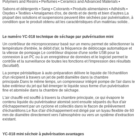
Polymers and Resins • Perfumes • Ceramics and Advanced Materials •
Sabons et détergents • Sang • Colorants • Produits alimentaires • Adhésifs •
Oxydes • Textiles • Amalgames d'os, de dents et de dents et bien d'autres.La
plupart des solutions et suspensions peuvent être séchées par pulvérisation, à
condition que le produit obtenu ait les caractéristiques d'un matériau solide..
Le numéro YC-018
technique de séchage par pulvérisation mini
Un contrôleur de microprocesseur basé sur un menu permet de sélectionner la
température d'entrée, le débit d'air, la fréquence de déblocage automatique et
la vitesse de pompage.Le contrôleur dispose d'une sortie USB pour la
connexion à un PC ou à un enregistreur de données et le logiciel permet le
contrôle et la surveillance de toutes les fonctions et l'impression des résultats
(facultatif).
La pompe péristaltique à auto-préparation délivre le liquide de l'échantillon
d'un récipient à travers un jet de petit diamètre dans la chambre
principale.Dans le même temps, un compresseur intégré pompe de l'air dans le
tube extérieur du jet qui fait émerger le liquide sous forme d'un pulvérisation
fine et atomisée dans la chambre de séchage.
L'air chauffé est soufflé à travers la chambre principale, ce qui évapore le
contenu liquide du pulvérisateur atomisé.sont ensuite séparés du flux d'air
d'échappement par un cyclone et collectés dans le flacon de prélèvement
d'échantillons.Le flux d'air d'échappement est dirigé par un tuyau flexible de 60
mm de diamètre directement vers l'atmosphère ou vers un système d'extraction
existant.
YC-018 mini séchoir à pulvérisation avantages