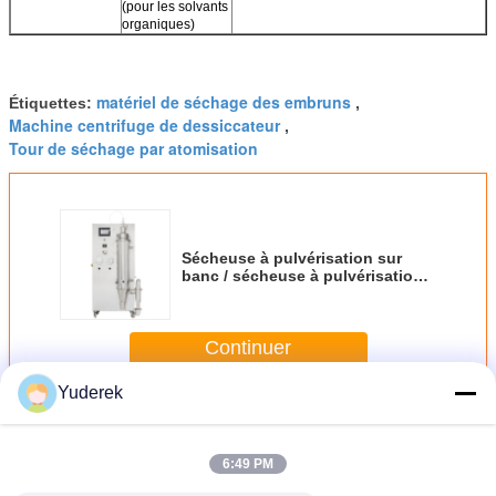
(pour les solvants
organiques)
matériel de séchage des embruns
Étiquettes:
,
Machine centrifuge de dessiccateur
,
Tour de séchage par atomisation
Sécheuse à pulvérisation sur
banc / sécheuse à pulvérisation à
échelle de laboratoire avec écran
tactile
Continuer
Yuderek
Dessiccateur de jet centrifuge
Plus
6:49 PM