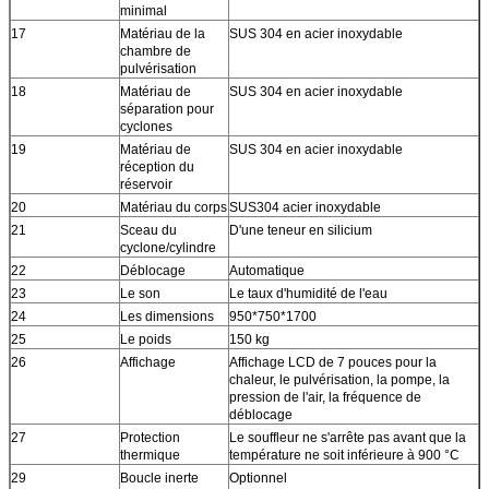
minimal
17
Matériau de la
SUS 304 en acier inoxydable
chambre de
pulvérisation
18
Matériau de
SUS 304 en acier inoxydable
séparation pour
cyclones
19
Matériau de
SUS 304 en acier inoxydable
réception du
réservoir
20
Matériau du corps
SUS304 acier inoxydable
21
Sceau du
D'une teneur en silicium
cyclone/cylindre
22
Déblocage
Automatique
23
Le son
Le taux d'humidité de l'eau
24
Les dimensions
950*750*1700
25
Le poids
150 kg
26
Affichage
Affichage LCD de 7 pouces pour la
chaleur, le pulvérisation, la pompe, la
pression de l'air, la fréquence de
déblocage
27
Protection
Le souffleur ne s'arrête pas avant que la
thermique
température ne soit inférieure à 900 °C
29
Boucle inerte
Optionnel