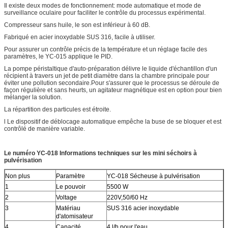
Il existe deux modes de fonctionnement: mode automatique et mode de
surveillance oculaire pour faciliter le contrôle du processus expérimental.
Compresseur sans huile, le son est inférieur à 60 dB.
Fabriqué en acier inoxydable SUS 316, facile à utiliser.
Pour assurer un contrôle précis de la température et un réglage facile des
paramètres, le YC-015 applique le PID.
La pompe péristaltique d'auto-préparation délivre le liquide d'échantillon d'un
récipient à travers un jet de petit diamètre dans la chambre principale pour
éviter une pollution secondaire.Pour s'assurer que le processus se déroule de
façon régulière et sans heurts, un agitateur magnétique est en option pour bien
mélanger la solution.
La répartition des particules est étroite.
l Le dispositif de déblocage automatique empêche la buse de se bloquer et est
contrôlé de manière variable.
Le numéro YC-018
Informations techniques sur les mini séchoirs à
pulvérisation
Non plus
Paramètre
YC-018 Sécheuse à pulvérisation
1
Le pouvoir
5500 W
2
Voltage
220V,50/60 Hz
3
Matériau
SUS 316 acier inoxydable
d'atomisateur
4
Capacité
4 l/h pour l'eau