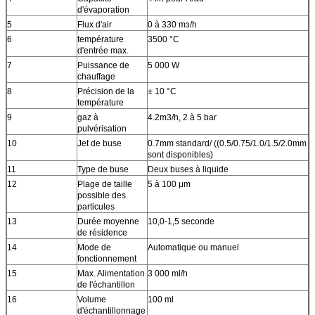
d'évaporation
5
Flux d'air
0 à 330 mɜ/h
6
température
3500 °C
d'entrée max.
7
Puissance de
5 000 W
chauffage
8
Précision de la
± 10 °C
température
9
gaz à
4.2m3/h, 2 à 5 bar
pulvérisation
10
Jet de buse
0.7mm standard/ ((0.5/0.75/1.0/1.5/2.0mm
sont disponibles)
11
Type de buse
Deux buses à liquide
12
Plage de taille
5 à 100 μm
possible des
particules
13
Durée moyenne
10,0-1,5 seconde
de résidence
14
Mode de
Automatique ou manuel
fonctionnement
15
Max. Alimentation
3 000 ml/h
de l'échantillon
16
Volume
100 ml
d'échantillonnage