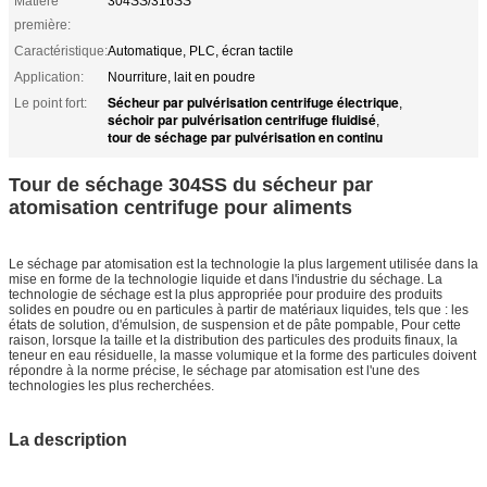
Matière
304SS/316SS
première:
Caractéristique:
Automatique, PLC, écran tactile
Application:
Nourriture, lait en poudre
Sécheur par pulvérisation centrifuge électrique
Le point fort:
,
séchoir par pulvérisation centrifuge fluidisé
,
tour de séchage par pulvérisation en continu
Tour de séchage 304SS du sécheur par
atomisation centrifuge pour aliments
Le séchage par atomisation est la technologie la plus largement utilisée dans la
mise en forme de la technologie liquide et dans l'industrie du séchage. La
technologie de séchage est la plus appropriée pour produire des produits
solides en poudre ou en particules à partir de matériaux liquides, tels que : les
états de solution, d'émulsion, de suspension et de pâte pompable, Pour cette
raison, lorsque la taille et la distribution des particules des produits finaux, la
teneur en eau résiduelle, la masse volumique et la forme des particules doivent
répondre à la norme précise, le séchage par atomisation est l'une des
technologies les plus recherchées.
La description