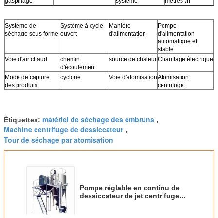
gaspillage
système
mètres
/h
Système de
Système à cycle
Manière
Pompe
séchage sous forme
ouvert
d'alimentation
d'alimentation
automatique et
stable
Voie d'air chaud
chemin
source de chaleur
Chauffage électrique
d'écoulement
Mode de capture
cyclone
Voie d'atomisation
Atomisation
des produits
centrifuge
matériel de séchage des embruns
Étiquettes:
,
Machine centrifuge de dessiccateur
,
Tour de séchage par atomisation
Pompe réglable en continu de
dessiccateur de jet centrifuge
fluidisé par étapes multi de
chauffage électrique