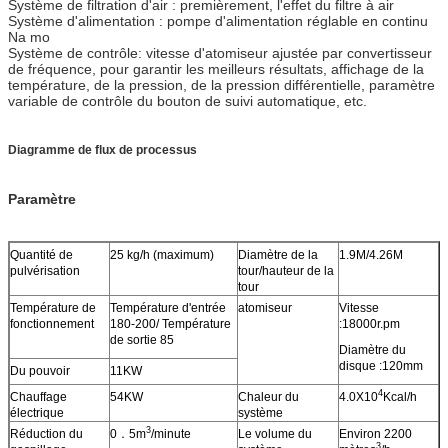
Système de filtration d'air : premièrement, l'effet du filtre à air
Système d'alimentation : pompe d'alimentation réglable en continu
Na mo
Système de contrôle: vitesse d'atomiseur ajustée par convertisseur
de fréquence, pour garantir les meilleurs résultats, affichage de la
température, de la pression, de la pression différentielle, paramètre
variable de contrôle du bouton de suivi automatique, etc.
Diagramme de flux de processus
Paramètre
Quantité de
25 kg/h (maximum)
Diamètre de la
1.9M/4.26M
pulvérisation
tour/hauteur de la
tour
Température de
Température d'entrée
atomiseur
Vitesse
fonctionnement
180-200/ Température
:18000r.pm
de sortie 85
Diamètre du
disque :120mm
Du pouvoir
11KW
4
Chauffage
54KW
Chaleur du
4.0X10
Kcal/h
électrique
système
3
Réduction du
0．5m
/minute
Le volume du
Environ 2200
3