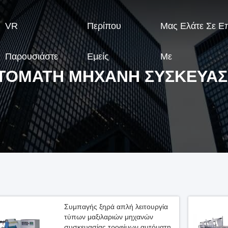
VR
Περίπου
Μας Ελάτε Σε Ε
Παρουσιάστε
Εμείς
Με
ΤΌΜΑΤΗ ΜΗΧΑΝΉ ΣΥΣΚΕΥΑΣ
Συμπαγής ξηρά απλή λειτουργία
τύπων μαξιλαριών μηχανών
συσκευασίας τροφίμων αυτόματη