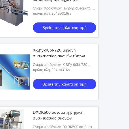
12000x3000x1800 χιλ.
Όνομα προϊόντων: Πλήρης-αυτόματοι
υγροί ιστοί jy-Z80 που διπλώνουν τη
πρώτη ύλη: 304ss/316ss
μηχανή
Βρείτε την καλύτερη τιμή
X-$l*y-90bf-720 μηχανή
συσκευασίας σκονών τύπων
Όνομα προϊόντων: X-$l*y-90bf-720
μηχανή συσκευασίας σκονών τύπων
πρώτη ύλη: 304ss/316ss
Βρείτε την καλύτερη τιμή
DXDK500 αυτόματη μηχανή
συσκευασίας σκονών
Όνομα προϊόντων: DXDK500 αυτόματη