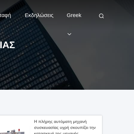
παφή
Εκδηλώσεις
Greek
ΊΑΣ
Η πλήρης αυτόματη μηχανή
συσκευασίας υγρή σκουπίζει την
κατασκευή της μηχανής