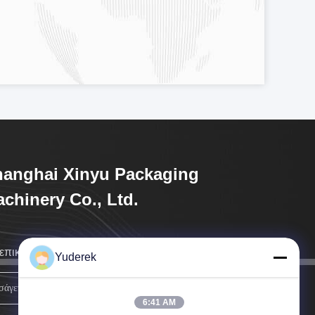
anghai Xinyu Packaging
chinery Co., Ltd.
επικοινωνήσουμε μαζί σας το συντομότερο δυνατόν.
Yuderek
Εγγραφείτε.
6:41 AM