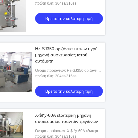
μηχανή συσκευασίας σκονών
πρώτη ύλη: 304ss/316ss
Βρείτε την καλύτερη τιμή
Hz-SJ350 οριζόντια τύπων υγρή
μηχανή συσκευασίας ιστού
αυτόματη
Όνομα προϊόντων: Hz-SJ350 οριζόντια
τύπων υγρή μηχανή συσκευασίας ιστού
πρώτη ύλη: 304ss/316ss
αυτόματη
Βρείτε την καλύτερη τιμή
X-$l*y-60A εξωτερική μηχανή
συσκευασίας τσαντών τριγώνων
Όνομα προϊόντων: X-$l*y-60A εξωτερική
μηχανή συσκευασίας τσαντών τριγώνων
πρώτη ύλη: 304ss/316ss