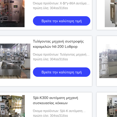
Όνομα προϊόντων: X-$l*y-86A αυτόματη
εσωτερική και εξωτερική Tea-bag μηχανή
πρώτη ύλη: 304ss/316ss
συσκευασίας
Βρείτε την καλύτερη τιμή
Τυλίγοντας μηχανή συστροφής
καραμελών htl-200 Lollipop
Όνομα προϊόντων: Τυλίγοντας μηχανή
συστροφής καραμελών htl-200 Lollipop
πρώτη ύλη: 304ss/316ss
Βρείτε την καλύτερη τιμή
Sjiii-K300 αυτόματη μηχανή
συσκευασίας κόκκων
Όνομα προϊόντων: Sjiii-Κ αυτόματη
κοκκώδης μηχανή συσκευασίας σειράς
πρώτη ύλη: 304ss/316ss