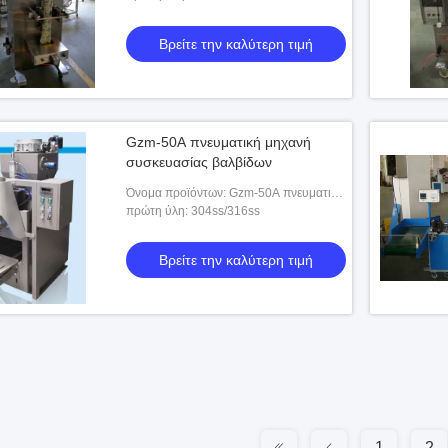
Βρείτε την καλύτερη τιμή
Gzm-50A πνευματική μηχανή
συσκευασίας βαλβίδων
Όνομα προϊόντων: Gzm-50A πνευματική
μηχανή συσκευασίας βαλβίδων
πρώτη ύλη: 304ss/316ss
Βρείτε την καλύτερη τιμή
1
2