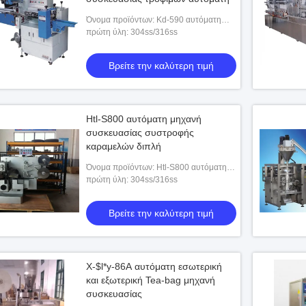
Όνομα προϊόντων: Kd-590 αυτόματη
μηχανή συσκευασίας μαξιλάρι-τύπων
πρώτη ύλη: 304ss/316ss
Βρείτε την καλύτερη τιμή
Htl-S800 αυτόματη μηχανή
συσκευασίας συστροφής
καραμελών διπλή
Όνομα προϊόντων: Htl-S800 αυτόματη
μηχανή συσκευασίας συστροφής
πρώτη ύλη: 304ss/316ss
καραμελών διπλή
Βρείτε την καλύτερη τιμή
X-$l*y-86A αυτόματη εσωτερική
και εξωτερική Tea-bag μηχανή
συσκευασίας