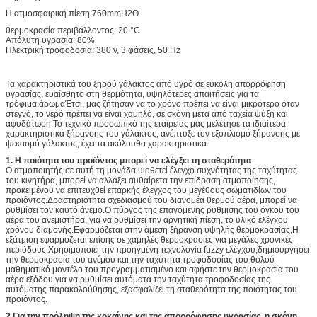
Η ατμοσφαιρική πίεση:760mmH2O
θερμοκρασία περιβάλλοντος: 20 °C
Απόλυτη υγρασία: 80%
Ηλεκτρική τροφοδοσία: 380 v, 3 φάσεις, 50 Hz
Τα χαρακτηριστικά του ξηρού γάλακτος από υγρό σε εύκολη απορρόφηση
υγρασίας, ευαίσθητο στη θερμότητα, υψηλότερες απαιτήσεις για τα
τρόφιμα.άρωμαΈτσι, μας ζήτησαν να το χρόνο πρέπει να είναι μικρότερο όταν
στεγνό, το νερό πρέπει να είναι χαμηλό, σε σκόνη μετά από ταχεία ψύξη και
αφυδάτωση.Το τεχνικό προσωπικό της εταιρείας μας μελέτησε τα ιδιαίτερα
χαρακτηριστικά ξήρανσης του γάλακτος, ανέπτυξε τον εξοπλισμό ξήρανσης με
ψεκασμό γάλακτος, έχει τα ακόλουθα χαρακτηριστικά:
1. Η ποιότητα του προϊόντος μπορεί να ελέγξει τη σταθερότητα
Ο ατμοποιητής σε αυτή τη μονάδα υιοθετεί έλεγχο συχνότητας της ταχύτητας
του κινητήρα, μπορεί να αλλάξει αυθαίρετα την επίδραση ατμοποίησης,
προκειμένου να επιτευχθεί επαρκής έλεγχος του μεγέθους σωματιδίων του
προϊόντος.Δραστηριότητα σχεδιασμού του διανομέα θερμού αέρα, μπορεί να
ρυθμίσει τον καυτό άνεμο.Ο πύργος της επαγόμενης ρύθμισης του όγκου του
αέρα του ανεμιστήρα, για να ρυθμίσει την αρνητική πίεση, το υλικό ελέγχου
χρόνου διαμονής.Εφαρμόζεται στην άμεση ξήρανση υψηλής θερμοκρασίας,Η
εξάτμιση εφαρμόζεται επίσης σε χαμηλές θερμοκρασίες για μεγάλες χρονικές
περιόδους.Χρησιμοποιεί την προηγμένη τεχνολογία fuzzy ελέγχου,δημιουργήσει
την θερμοκρασία του ανέμου και την ταχύτητα τροφοδοσίας του θολού
μαθηματικό μοντέλο του προγραμματισμένο και αφήστε την θερμοκρασία του
αέρα εξόδου για να ρυθμίσει αυτόματα την ταχύτητα τροφοδοσίας της
αυτόματης παρακολούθησης, εξασφαλίζει τη σταθερότητα της ποιότητας του
προϊόντος.
2,
Για την πρόληψη της κοκαΐνης και της απορρόφησης υγρασίας, η σκόνη