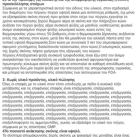
προσκόλλησης στοίχων
Σύμφωνα με τα χαρακτηριστικά αυτού του είδους του υλικού, στον σχεδιασμό
του διαμέτρου του πύργου πύργο υψηλή έκανε μια αντίστοιχη ρύθμιση, όχι μόνο
να εξασφαλίσει σκόνη στεγνή πριν φτάσει στον τοίχο του πύργου,εγγυάται το
χρόνο κατακράτησης ξηρού θερμού αέρα σε σκόνη και την πλήρηΣτον κώνο
αυξήσει τον πύργο ψύξης αέρα συσκευή ψύξης με μανδύα, υιοθετώντας φυσικό
άνεμο αναγκασμένο πύργο ψύξης εσωτερικό κώνο, κώνο εντός της
θερμοκρασίας γύρω στους 50 βαθμούς,όταν η θερμοκρασία ξήρανσης αυξάνεται
εντός της σκόνης στον κώνο, μετά δεν θα μεγεθύνει την αλλαγή πάστα από την
τοπική υψηλή θερμοκρασία.Στον κώνο με συνολικά 3 σετ του ατμοσφαιρικού
σφυριού χτυπήματος διαλείπουσα ταλαντώσεις στον κώνο,Ο εσωτερικός κώνος
της ξηρής σκόνης πέφτει γρήγορα στις εξαγωγές του κύριου
πύργου;Αποξηρατικό ψύξη συσκευή τροφοδοσίας είναι έξω από τον άνεμο
αναγκάστηκε τον οικοδεσπότη να υιοθετήσει ψυκτικό αφυγραντήρα και
πρωτογενής κύκλωμα σκόνη ψύξη και να αποσταλεί σε καθαρή απολίθωση κενό,
υπάρχουν δύο,μία ταχεία ψύξη για την αποτροπή της απορρόφησης υγρασίας,
και μπορεί να ανταποκριθεί στις απαιτήσεις των λειτουργιών του FDA.
3- Χωρίς υλικό προϊόντος, υλικό πώλησης
Όλες οι επαφές με το υλικό στον τόπο υποδοχής με πεδίο ή κυκλικό τόξο
μετάβασης και τις επιφάνειες επαφής είναι επεξεργασία, επεξεργασία,
επεξεργασία, επεξεργασία, επεξεργασία, επεξεργασία, επεξεργασία, επεξεργασία,
επεξεργασία, επεξεργασία, επεξεργασία, επεξεργασία, επεξεργασία, επεξεργασία,
επεξεργασία, επεξεργασία, επεξεργασία, επεξεργασία, επεξεργασία, επεξεργασία,
επεξεργασία, επεξεργασία, επεξεργασία, επεξεργασία, επεξεργασία, επεξεργασία,
επεξεργασία, επεξεργασία, επεξεργασία, επεξεργασία, επεξεργασία, επεξεργασία,
επεξεργασία, επεξεργασία, επεξεργασία, επεξεργασία, επεξεργασία, επεξεργασία,
επεξεργασία, επεξεργασία, επεξεργασία, επεξεργασία, επεξεργασία,
επεξεΑποφύγετε τις αμμοτρυπίδες, γωνία, να εξαλείψει το υλικό του τοίχου,
σύμφωνα με τις απαιτήσεις GMP.
4Το ποσοστό ανάκτησης σκόνης είναι υψηλό.
Το σύστημα απομάκρυνσης ξηρής σκόνης με ψεκασμό της μονάδας είναι ένας