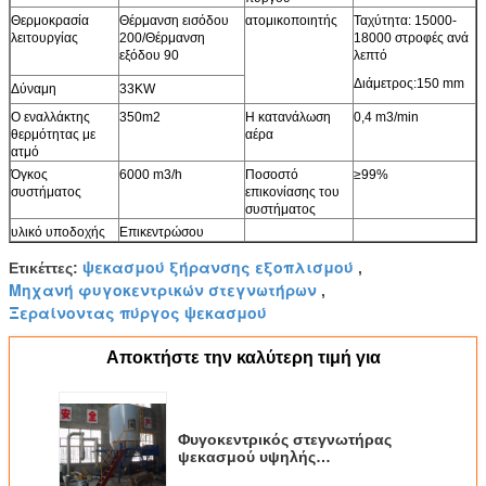
Θερμοκρασία
Θέρμανση εισόδου
ατομικοποιητής
Ταχύτητα: 15000-
λειτουργίας
200/Θέρμανση
18000 στροφές ανά
εξόδου 90
λεπτό
Διάμετρος:150 mm
Δύναμη
33KW
Ο εναλλάκτης
350m2
Η κατανάλωση
0,4 m3/min
θερμότητας με
αέρα
ατμό
Όγκος
6000 m3/h
Ποσοστό
≥99%
συστήματος
επικονίασης του
συστήματος
υλικό υποδοχής
Επικεντρώσου
ψεκασμού ξήρανσης εξοπλισμού
Ετικέττες:
,
Μηχανή φυγοκεντρικών στεγνωτήρων
,
Ξεραίνοντας πύργος ψεκασμού
Αποκτήστε την καλύτερη τιμή για
Φυγοκεντρικός στεγνωτήρας
ψεκασμού υψηλής
αποδοτικότητας