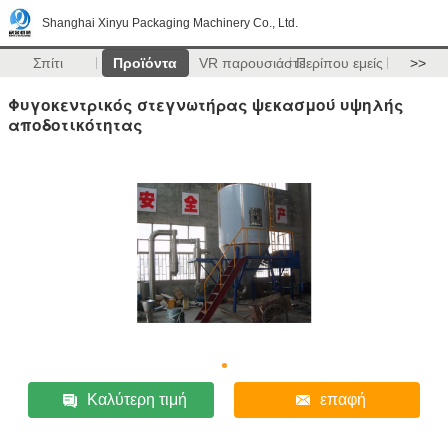
Shanghai Xinyu Packaging Machinery Co., Ltd.
Σπίτι
Προϊόντα
VR παρουσιάστε
Περίπου εμείς
>>
Φυγοκεντρικός στεγνωτήρας ψεκασμού υψηλής
αποδοτικότητας
Καλύτερη τιμή
επαφή