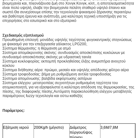
βιομηχανία και, πλεονάζουσα ζωή στο Χονγκ Κονγκ, κλπ., η αποτελεσματικότητα
είναι πολύ υψηλή, έλαβε την βιομηχανία πελάτη σταθερό υψηλό έπαινο και
σωστό.Θα συνεχίσουμε επίσης την τεχνολογία ψεκασμού ξήρανσης περαιτέρω
και βαθύτερη έρευνα και ανάπτυξη, μια καλύτερη τεχνική υποστήριξη για τις
επιχειρήσεις στο εσωτερικό και στο εξωτερικό
Σχεδιασμός εξοπλισμού
Προωθημένη επιλογή: μονάδες υψηλής ταχύτητας φυγοκεντρικής στεγνώσεως
με ψεκασμό για την επεξεργασία γάλακτος LPG200,
Σύστημα θέρμανσης: η θέρμανση με ατμό
Σύστημα απομάκρυνσης σκόνης: συνδυασμός αποσκόπισης κυκλώνων με
συνδυασμό αποσκόπισης σκόνης με υδραστική ταινία
Σύστημα κυκλοφορίας: εκπομπή προκληθείσας έλξης ανεμιστήρα ανοιχτού
κύκλου
Σύστημα διήθησης αέρα: πρώιμο, μεσαίο και υψηλής απόδοσης φίλτρο αέρα
Σύστημα τροφοδοσίας: βήμα μη ρυθμιζόμενη αντλία τροφοδοσίας
Σύστημα απομόνωσης: βαλβίδα εκφόρτωσης αστέρων
Σύστημα ελέγχου: μετατροπέας συχνοτήτων ρυθμισμένη ταχύτητα του
ατομικοποιητή, για να εξασφαλιστεί η καλύτερη απόδοση της θερμοκρασίας, της
πίεσης, της διαφορικής πίεσης,Αυτόματη παρακολούθηση ελέγχου μεταβλητές
παραμέτρους fuzzy τεχνολογία και ούτω καθεξής
Παράμετρος:
Εξάτμιση νερού
200Kg/h (μέγιστο)
Διάμετρος
3,6M/7,8M
πύργου/ύψος
πύργου