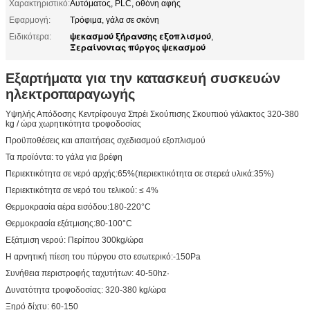
Χαρακτηριστικό:
Αυτόματος, PLC, οθόνη αφής
Εφαρμογή:
Τρόφιμα, γάλα σε σκόνη
ψεκασμού ξήρανσης εξοπλισμού
Ειδικότερα:
,
Ξεραίνοντας πύργος ψεκασμού
Εξαρτήματα για την κατασκευή συσκευών
ηλεκτροπαραγωγής
Υψηλής Απόδοσης Κεντρίφουγα Σπρέι Σκούπισης Σκουπιού γάλακτος 320-380
kg / ώρα χωρητικότητα τροφοδοσίας
Προϋποθέσεις και απαιτήσεις σχεδιασμού εξοπλισμού
Τα προϊόντα: το γάλα για βρέφη
Περιεκτικότητα σε νερό αρχής:65%(περιεκτικότητα σε στερεά υλικά:35%)
Περιεκτικότητα σε νερό του τελικού: ≤ 4%
Θερμοκρασία αέρα εισόδου:180-220°C
Θερμοκρασία εξάτμισης:80-100°C
Εξάτμιση νερού: Περίπου 300kg/ώρα
Η αρνητική πίεση του πύργου στο εσωτερικό:-150Pa
Συνήθεια περιστροφής ταχυτήτων: 40-50hz·
Δυνατότητα τροφοδοσίας: 320-380 kg/ώρα
Ξηρό δίχτυ: 60-150