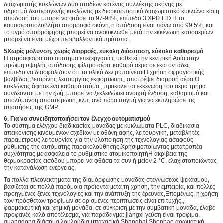
διαχωριστής κυκλώνων δύο σταδίων και ένας συλλέκτης σκόνης με
υδρατμό.δευτερογενής κυκλώνας με διασκορπιστικό διαχωριστικό κυκλώνα και η
απόδοσή του μπορεί να φτάσει το 97-98%, επίπεδο 3 ΧΡΙΣΤΗΣΗ το
καυσαεροπολυβλήτο απορροφά σκόνη, η απόδοση είναι πάνω από 99,5%, και
το υγρό απορρόφησης μπορεί να ανακυκλωθεί μετά την εκκένωση καυσαερίων
μπορεί να είναι μέχρι περιβαλλοντικά πρότυπα.
5Χωρίς μόλυνση, χωρίς διαρροές, εύκολη διάσπαση, εύκολο καθαρισμό
Η ατμόσφαιρα στο σύστημα επεξεργασίας υιοθετεί την κεντρική Ασία στην
πρώιμη υψηλής απόδοσης φίλτρο αέρα, καθαρό αέρα σε εκατοντάδες
επίπεδο.να διασφαλίζουν ότι το υλικό δεν ρυπαίνεταιΗ χρήση σφραγιστικής
βαλβίδας βεταρίνης λειτουργίας εκφόρτωσης, αποτρέψει διαρροή αέρα,Ο
κυκλώνας άφησε ένα καθαρό στόμα., προκαλείται εκκένωση του αέρα τμήμα
συνδέονται με την ζωή, μπορεί να ξεκλειδώσει ανοιχτή ένδυση, καθαρισμό και
απολύμανση αποστείρωση, κλπ, ανά πάσα στιγμή για να εκπληρώσει τις
απαιτήσεις της GMP.
6. Για να συνειδητοποιήσει τον έλεγχο αυτοματισμού
Το σύστημα ελέγχου διαδικασίας μονάδας με κυκλώματα PLC, διαδικασία
απεικόνισης κινουμένων σχεδίων με οθόνη αφής, λειτουργική, μεταβλητές
παραμέτρους λειτουργίας για την υλοποίηση της τεχνολογίας ασαφούς
ρύθμισης της αυτόματης παρακολούθησης,Χρησιμοποιώντας μετατροπέα
συχνότητας με ασφάλεια το ρυθμιστικό ατομικοποιητήΗ ακρίβεια της
θερμοκρασίας εισόδου μπορεί να φθάσει τα συν ή μείον 2 °C, ελαχιστοποιώντας
την κατανάλωση ενέργειας.
Τα πολλά πλεονεκτήματα της διαμόρφωσης μονάδας στεγνώσεως ψεκασμού,
βασίζεται σε πολλά παρόμοια προϊόντα μετά τη χρήση, την εμπειρία, και πολλές
προηγμένες ξένες τεχνολογίες και την ανάπτυξη της έρευνας,Επομένως, η χρήση
των πρόσθετων τροφίμων σε ορισμένες περιπτώσεις είναι επιτυχής.,
φαρμακευτική και χημική μονάδα, σε σύγκριση με την συμβατική μονάδα, έλαβε
προφανές καλό αποτέλεσμα, για παράδειγμα: jiangxi γεύση είναι τρόφιμα,
guangdong διάσημα λουλούδια μπαχαρικά,Shanghai Shenbao αρωματική