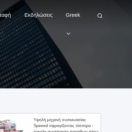
παφή
Εκδηλώσεις
Greek
Υψηλή μηχανή συσκευασίας
Speeed σφραγίζοντας τέσσερα -
εύκολη συντήρηση παρόδων πίσω