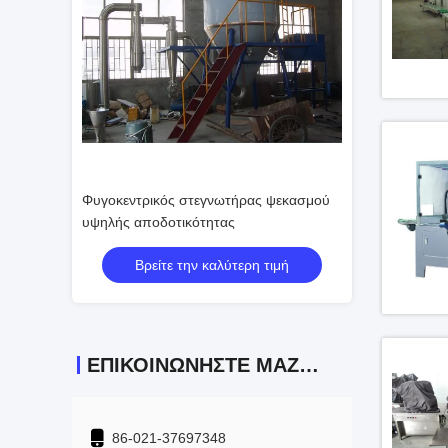
ντρικός στεγνωτήρας ψεκασμού
Επαγγελματικός έλεγχος PLC
 αποδοτικότητας
ξεραίνοντας πύργων ψεκασμού
στεγνωτήρων ψεκασμού τροφίμων
Βρείτε την καλύτερη τιμή
Βρείτε την καλύτερη τιμή
φυγοκεντρικός
ΕΠΙΚΟΙΝΩΝΉΣΤΕ ΜΑΖΊ ΜΑΣ
86-021-37697348