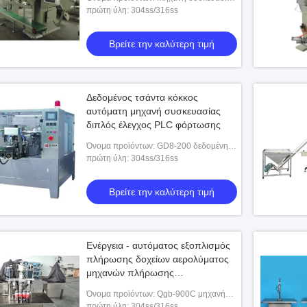
ξυλάνθρακα
πρώτη ύλη: 304ss/316ss
Βρείτε την καλύτερη τιμή
Δεδομένος τσάντα κόκκος
αυτόματη μηχανή συσκευασίας
διπλός έλεγχος PLC φόρτωσης
Αυτόματος εξοπλισμός ξήρανσης
Ενέργεια - φυγοκεντρικό
Όνομα προϊόντων: GD8-200 δεδομένη
ψεκασμού μηχανών 316SS
ψεκασμού αποταμίευσης/
μηχανή συσκευασίας τύπων τσάντα
πρώτη ύλη: 304ss/316ss
φυγοκεντρικών στεγνωτήρων για το γάλα
ψεκασμού ντοματών ανοξ
Βρείτε την καλύτερη τιμή
Βρείτε την καλύτε
σε σκόνη
Βρείτε την καλύτερη τιμή
Ενέργεια - αυτόματος εξοπλισμός
πλήρωσης δοχείων αερολύματος
μηχανών πλήρωσης
αποταμίευσης
Όνομα προϊόντων: Qgb-900C μηχανή
πλήρωσης αερολύματος
πρώτη ύλη: 304ss/316ss