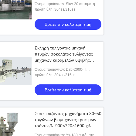
Thermoforming
Όνομα προϊόντων: Skw-20 αυτόματη
σφραγίζοντας μηχανή πλήρωσης
πρώτη ύλη: 304ss/316ss
Thermoforming
Βρείτε την καλύτερη τιμή
Σκληρή τυλίγοντας μηχανή
πτυχών σοκολάτας τυλίγοντας
μηχανών καραμελών υψηλής
ταχύτητας
Όνομα προϊόντων: Dzb-2000-ΙΙΙ
διπλωμένη μηχανή συσκευασίας
πρώτη ύλη: 304ss/316ss
Βρείτε την καλύτερη τιμή
Συσκευάζοντας μηχανήματα 30~50
τριγώνων βιομηχανίας τροφίμων
τσάντες/λ. 900×720×1600 χιλ.
Όνομα προϊόντων: Yx-180 αυτόματη