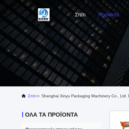
Σπίτι
Προϊόντα
Σπίτι
>
Shanghai Xinyu Packaging Machinery Co., Ltd. 
ΌΛΑ ΤΑ ΠΡΟΪΌΝΤΑ