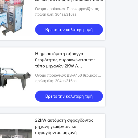
Όνομα προϊόντων: Πίσω σφραγίζοντας
μηχανή συσκευασίας τέσσερις-παρόδων
πρώτη ύλη: 304ss/316ss
Βρείτε την καλύτερη τιμή
Η ημι αυτόματη σήραγγα
θερμότητας συρρικνώνεται τον
τύπο μηχανών 2KW Λ
περικαλυμμάτων συρρικνώνεται τη
Όνομα προϊόντων: BS-A450 θερμικός
μηχανή συσκευασίας
συρρικνωθείτε ημιαυτόματο Sealer λ-
πρώτη ύλη: 304ss/316ss
περικαλυμμάτων
τύπων σηράγγων +FQL450A
Βρείτε την καλύτερη τιμή
22kW αυτόματη σφραγίζοντας
μηχανή γεμίζοντας και
σφραγίζοντας μηχανή