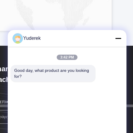
Yuderek
3:42 PM
anghai Xinyu Packaging
Good day, what product are you looking 
for?
chinery Co., Ltd.
επικοινωνήσουμε μαζί σας το συντομότερο δυνατόν.
Εγγραφείτε.