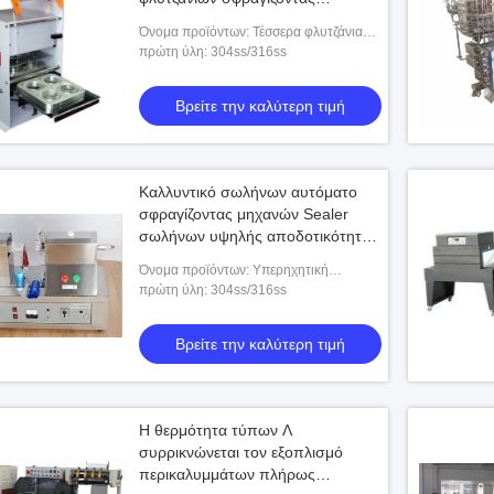
σφραγίζοντας φλυτζάνια μηχανών
Όνομα προϊόντων: Τέσσερα φλυτζάνια
που σφραγίζουν τη μηχανή
πρώτη ύλη: 304ss/316ss
Βρείτε την καλύτερη τιμή
Καλλυντικό σωλήνων αυτόματο
σφραγίζοντας μηχανών Sealer
σωλήνων υψηλής αποδοτικότητας
υπερηχητικό
Όνομα προϊόντων: Υπερηχητική
πλαστική σφραγίζοντας μηχανή
πρώτη ύλη: 304ss/316ss
σωλήνων
Βρείτε την καλύτερη τιμή
Η θερμότητα τύπων Λ
συρρικνώνεται τον εξοπλισμό
περικαλυμμάτων πλήρως