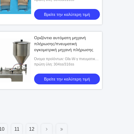
Βρείτε την καλύτερη τιμή
Οριζόντια αυτόματη μηχανή
πλήρωσης/πνευματική
ογκομετρική μηχανή πλήρωσης
Όνομα προϊόντων: Gfa-W-γ πνευματική
οριζόντια μηχανή πλήρωσης
πρώτη ύλη: 304ss/316ss
Βρείτε την καλύτερη τιμή
10
11
12