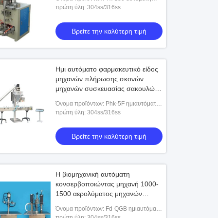
μηχανή συσκευασίας τσαντών τριγώνων
πρώτη ύλη: 304ss/316ss
Βρείτε την καλύτερη τιμή
Ημι αυτόματο φαρμακευτικό είδος
μηχανών πλήρωσης σκονών
μηχανών συσκευασίας σακουλών
ς στεγνωτήρας
Προσαρμοσμένη μηχανή στεγνώσεως με
σκονών
Όνομα προϊόντων: Phk-5F ημιαυτόματη
στεγνωτήρας
ψεκασμό μαλτοδεξτρίνης
μηχανή πλήρωσης σκονών
πρώτη ύλη: 304ss/316ss
είδωτου
ρη τιμή
Βρείτε την καλύτερη τιμή
Βρείτε την καλύτερη τιμή
Η βιομηχανική αυτόματη
κονσερβοποιώντας μηχανή 1000-
1500 αερολύματος μηχανών
πλήρωσης μπορεί/Χ
Όνομα προϊόντων: Fd-QGB ημιαυτόματη
μηχανή πλήρωσης αερολύματος
πρώτη ύλη: 304ss/316ss