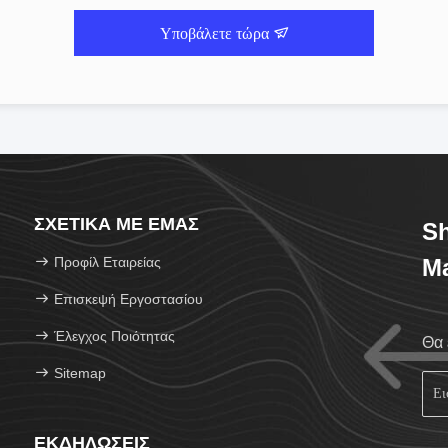
Υποβάλετε τώρα
ΣΧΕΤΙΚΆ ΜΕ ΕΜΆΣ
Sh
Προφίλ Εταιρείας
Ma
Επισκεψή Εργοστασίου
Έλεγχος Ποιότητας
Θα 
Sitemap
ΕΚΔΗΛΏΣΕΙΣ