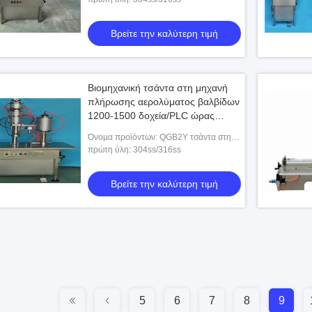
Βρείτε την καλύτερη τιμή
Βιομηχανική τσάντα στη μηχανή
πλήρωσης αερολύματος βαλβίδων
1200-1500 δοχεία/PLC ώρας
ελεγχόμενο
Όνομα προϊόντων: QGB2Y τσάντα στη
μηχανή πλήρωσης αερολύματος
πρώτη ύλη: 304ss/316ss
βαλβίδων
Βρείτε την καλύτερη τιμή
5
6
7
8
9