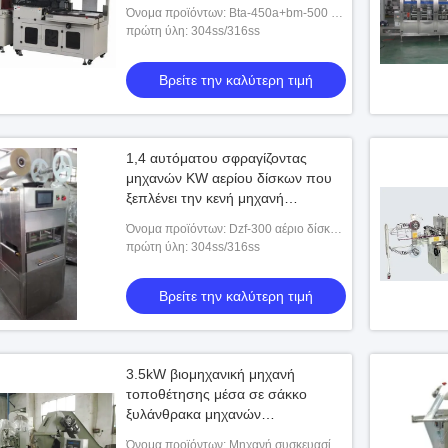
αυτόματο συρρικνώνεται τη
Όνομα προϊόντων: Bta-450a+bm-500 ο
μηχανή συσκευασίας σηράγγων
αυτόματος τύπος Λ συρρικνώνεται τη
πρώτη ύλη: 304ss/316ss
μηχανή συσκευασίας
Βρείτε την καλύτερη τιμή
1,4 αυτόματου σφραγίζοντας
μηχανών KW αερίου δίσκων που
ξεπλένει την κενή μηχανή
συσκευασίας
Όνομα προϊόντων: Dzf-300 αέριο δίσκων
τύπων που ξεπλένει την κενή μηχανή
πρώτη ύλη: 304ss/316ss
συσκευασίας
Βρείτε την καλύτερη τιμή
3.5kW βιομηχανική μηχανή
τοποθέτησης μέσα σε σάκκο
ξυλάνθρακα μηχανών
συσκευασίας ξυλάνθρακα
Όνομα προϊόντων: Μηχανή συσκευασίας