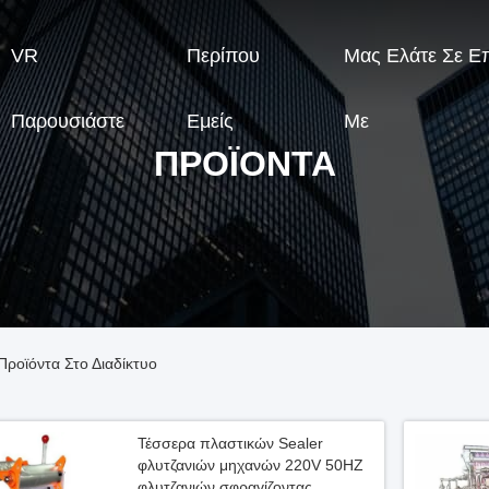
VR
Περίπου
Μας Ελάτε Σε Ε
Παρουσιάστε
Εμείς
Με
ΠΡΟΪΌΝΤΑ
Προϊόντα Στο Διαδίκτυο
Τέσσερα πλαστικών Sealer
φλυτζανιών μηχανών 220V 50HZ
φλυτζανιών σφραγίζοντας