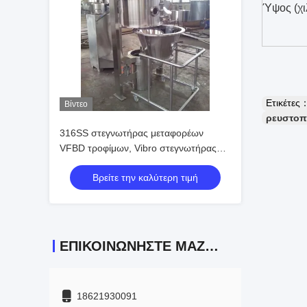
Ύψος (χι
Ετικέτες
Βίντεο
ρευστοπο
316SS στεγνωτήρας μεταφορέων
VFBD τροφίμων, Vibro στεγνωτήρας
ρευστών κρεβατιών
Βρείτε την καλύτερη τιμή
ΕΠΙΚΟΙΝΩΝΉΣΤΕ ΜΑΖΊ ΜΑΣ
18621930091