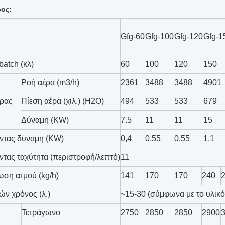
ος:
Gfg-60
Gfg-100
Gfg-120
Gfg-1
atch (κλ)
60
100
120
150
Ροή αέρα (m3/h)
2361
3488
3488
4901
ήρας
Πίεση αέρα (χιλ.) (H2O)
494
533
533
679
Δύναμη (KW)
7.5
11
11
15
ντας δύναμη (KW)
0,4
0,55
0,55
1.1
τας ταχύτητα (περιστροφή/λεπτό)
11
ση ατμού (kg/h)
141
170
170
240
ών χρόνος (λ.)
~15-30 (σύμφωνα με το υλικό
Τετράγωνο
2750
2850
2850
2900