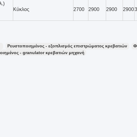
λ.)
Κύκλος
2700
2900
2900
2900
：
Ρευστοποιημένος - εξοπλισμός επιστρώματος κρεβατιών
Φ
ιημένος - granulator κρεβατιών μηχανή