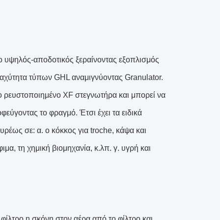
 υψηλός-αποδοτικός ξεραίνοντας εξοπλισμός
ταχύτητα τύπων GHL αναμιγνύοντας Granulator.
ο ρευστοποιημένο XF στεγνωτήρα και μπορεί να
φεύγοντας το φραγμό. Έτσι έχει τα ειδικά
ρέως σε: α. ο κόκκος για troche, κάψα και
ιμα, τη χημική βιομηχανία, κ.λπ. γ. υγρή και
 φίλτρο η σκόνη στον αέρα από το φίλτρο και