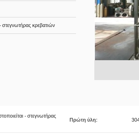
- στεγνωτήρας κρεβατιών
τοποιείται - στεγνωτήρας
Πρώτη ύλη:
30