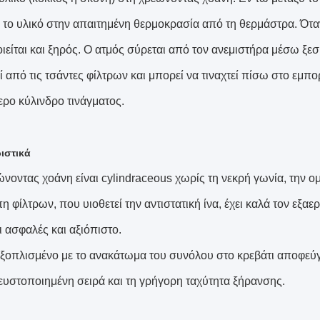
ι το υλικό στην απαιτημένη θερμοκρασία από τη θερμάστρα. Όταν
είται και ξηρός. Ο ατμός σύρεται από τον ανεμιστήρα μέσω ξεσκ
ί από τις τσάντες φίλτρων και μπορεί να τιναχτεί πίσω στο εμ
ερο κύλινδρο τινάγματος.
ιστικά
εώνοντας χοάνη είναι cylindraceous χωρίς τη νεκρή γωνία, την 
πη φίλτρων, που υιοθετεί την αντιστατική ίνα, έχει καλά τον εξα
ι ασφαλές και αξιόπιστο.
ι εξοπλισμένο με το ανακάτωμα του συνόλου στο κρεβάτι αποφεύγ
ευστοποιημένη σειρά και τη γρήγορη ταχύτητα ξήρανσης.