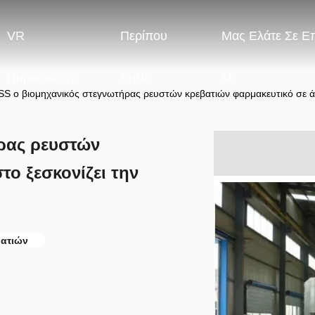
VR
Περίπου
Μας Ελάτε Σε Ε
Παρουσιάστε
Εμείς
Με
SS ο βιομηχανικός στεγνωτήρας ρευστών κρεβατιών φαρμακευτικό σε άρ
ρας ρευστών
το ξεσκονίζει την
βατιών