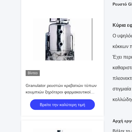
Ρευστό G
Κύρια ε
Ο υψηλός
κόκκων π
Έχει περ
καθαριστε
Βίντεο
πλεονεκτή
Granulator ρευστών κρεβατιών τύπων
στιγμιαία
κουμπιών ξηρότεροι φαρμακευτικοί
εξοπλισμοί κοκκιοποίησης
κολλώδης
Βρείτε την καλύτερη τιμή
Αρχή εργ
Βάλτε το