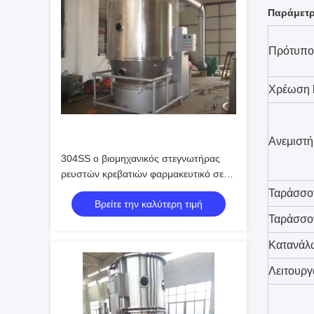
Παράμετρ
Πρότυπο
Χρέωση b
Ανεμιστ
304SS ο βιομηχανικός στεγνωτήρας
ρευστών κρεβατιών φαρμακευτικό σε
άριστο ξεσκονίζει την επίδραση
Ταράσσο
Βρείτε την καλύτερη τιμή
Ταράσσον
Κατανάλω
Λειτουργ