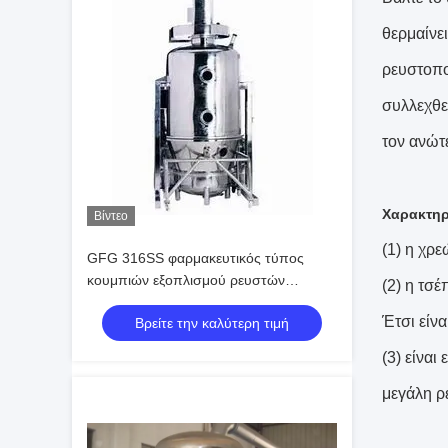
θερμαίνε
ρευστοποι
συλλεχθε
τον ανώτ
Χαρακτηρ
Βίντεο
(1) η χρ
GFG 316SS φαρμακευτικός τύπος
κουμπιών εξοπλισμού ρευστών
(2) η τσέ
κρεβατιών ξηρότερος
Έτσι είνα
Βρείτε την καλύτερη τιμή
(3) είνα
μεγάλη ρ