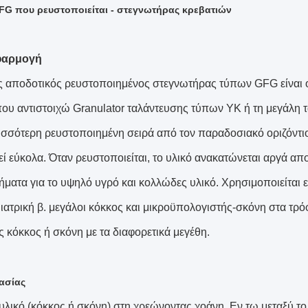
FG που ρευστοποιείται - στεγνωτήρας κρεβατιών
φαρμογή
 αποδοτικός ρευστοποιημένος στεγνωτήρας τύπων GFG είναι ο
ου αντιστοιχώ Granulator ταλάντευσης τύπων YK ή τη μεγάλη 
ισσότερη ρευστοποιημένη σειρά από τον παραδοσιακό οριζόντι
ί εύκολα. Όταν ρευστοποιείται, το υλικό ανακατώνεται αργά απο
ματα για το υψηλό υγρό και κολλώδες υλικό. Χρησιμοποιείται ευ
 ιατρική β. μεγάλοι κόκκος και μικροϋπολογιστής-σκόνη στα τρόφ
 κόκκος ή σκόνη με τα διαφορετικά μεγέθη.
ασίας
 υλικό (κόκκος ή σκόνη) στη χρεώνοντας χοάνη. Εν τω μεταξύ το