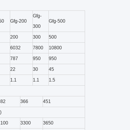
Gfg-
50
Gfg-200
Gfg-500
300
200
300
500
6032
7800
10800
787
950
950
22
30
45
1.1
1.1
1.5
282
366
451
)
3100
3300
3650