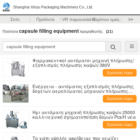
Shanghai Xinyu Packaging Machinery Co., Ltd.
Σπίτι
Προϊόντα
VR παρουσιάστε
Περίπου εμείς
>>
capsule filling equipment
Ποιότητα
προμηθευτής.
(21)
Φαρμακευτικοί αυτόματοι μηχανή πλήρωσης/
εξοπλισμός πλήρωσης καψών 380V
Ερώτηση τώρα
Ενέργεια - αυτόματος εξοπλισμός πλήρωσης
δοχείων αερολύματος μηχανών πλήρωσης
αποταμίευσης
Ερώτηση τώρα
Ημι αυτόματη μηχανή πλήρωσης καψών 25000
καλλιτεχνική σχηματοποίηση δομών Pcs/H νέα
Ερώτηση τώρα
Το χάπι υψηλής ακρίβειας που γεμίζει