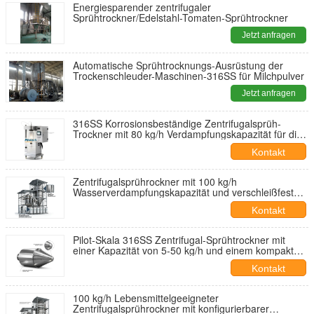
Energiesparender zentrifugaler
Sprühtrockner/Edelstahl-Tomaten-Sprühtrockner
Jetzt anfragen
Automatische Sprühtrocknungs-Ausrüstung der
Trockenschleuder-Maschinen-316SS für Milchpulver
Jetzt anfragen
316SS Korrosionsbeständige Zentrifugalsprüh-
Trockner mit 80 kg/h Verdampfungskapazität für die
Verarbeitung von Säure-Lauge-Lösungen
Kontakt
Zentrifugalsprührockner mit 100 kg/h
Wasserverdampfungskapazität und verschleißfestem
Design für die Verarbeitung von Aluminiumoxid-
Kontakt
Zirkoniumoxid-Pulver
Pilot-Skala 316SS Zentrifugal-Sprühtrockner mit
einer Kapazität von 5-50 kg/h und einem kompakten
Fußabdruck von 1,6 m
Kontakt
100 kg/h Lebensmittelgeeigneter
Zentrifugalsprührockner mit konfigurierbarer