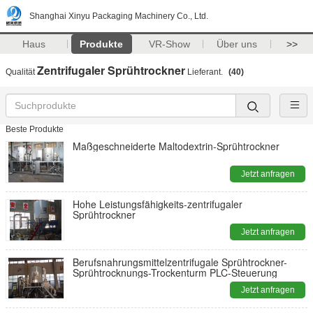
Shanghai Xinyu Packaging Machinery Co., Ltd.
Haus
Produkte
VR-Show
Über uns
>>
Zentrifugaler Sprühtrockner
Qualität
Lieferant.
(40)
Beste Produkte
Maßgeschneiderte Maltodextrin-Sprühtrockner
Jetzt anfragen
Hohe Leistungsfähigkeits-zentrifugaler
Sprühtrockner
Jetzt anfragen
Berufsnahrungsmittelzentrifugale Sprühtrockner-
Sprühtrocknungs-Trockenturm PLC-Steuerung
Jetzt anfragen