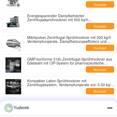
Mehrstoffheizung und Schnellwechseldesign
Kontakt
Energiesparender Dampfbeheizter
Zentrifugalsprührockner mit 500 kg/h
Verdampfungskapazität und lebensmittelechtem
Kontakt
Sprühtrocknungsturmsystem
Milchpulver-Zentrifugal-Sprühtrockner mit 200 kg/h
Verdampfungsrate, Dampfheizungseffizienz und
sanitäre 304SS-Konstruktion
Kontakt
GMP-konforme 316L-Zentrifugal-Sprühtrockner aus
Edelstahl mit CIP-System für pharmazeutische
Pulver
Kontakt
Kompakter Labor-Sprühtrockner mit
Zentrifugalsystem, Verdampfungsrate von 3-20 kg/h,
präziser Partikelgrößenkontrolle und SPS-
Kontakt
Touchscreen
Auf Skid montierte industrielle Zentrifugen-
Sprühtrockner mit 200-1000 kg/h Kapazität und
Yuderek
SCADA-Prozessautomatisierung
Kontakt