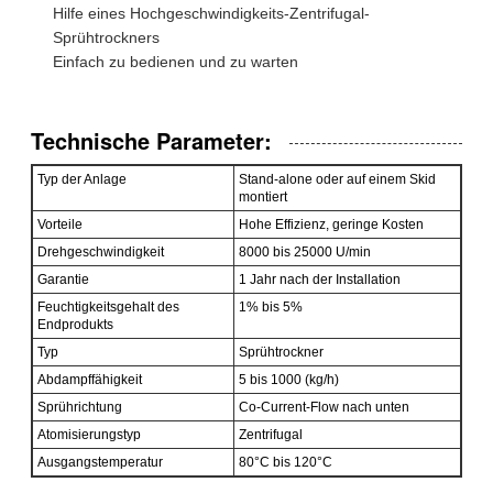
Hilfe eines Hochgeschwindigkeits-Zentrifugal-
Sprühtrockners
Einfach zu bedienen und zu warten
Technische Parameter:
Typ der Anlage
Stand-alone oder auf einem Skid
montiert
Vorteile
Hohe Effizienz, geringe Kosten
Drehgeschwindigkeit
8000 bis 25000 U/min
Garantie
1 Jahr nach der Installation
Feuchtigkeitsgehalt des
1% bis 5%
Endprodukts
Typ
Sprühtrockner
Abdampffähigkeit
5 bis 1000 (kg/h)
Sprührichtung
Co-Current-Flow nach unten
Atomisierungstyp
Zentrifugal
Ausgangstemperatur
80°C bis 120°C