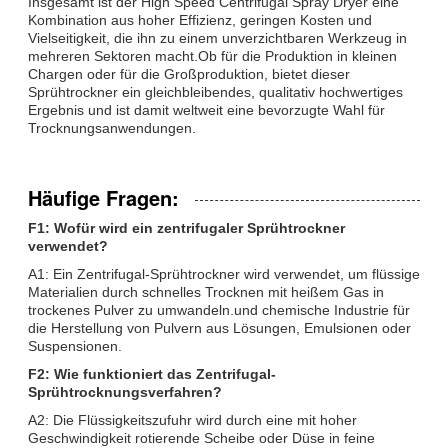
Insgesamt ist der High Speed Centrifugal Spray Dryer eine
Kombination aus hoher Effizienz, geringen Kosten und
Vielseitigkeit, die ihn zu einem unverzichtbaren Werkzeug in
mehreren Sektoren macht.Ob für die Produktion in kleinen
Chargen oder für die Großproduktion, bietet dieser
Sprühtrockner ein gleichbleibendes, qualitativ hochwertiges
Ergebnis und ist damit weltweit eine bevorzugte Wahl für
Trocknungsanwendungen.
Häufige Fragen:
F1: Wofür wird ein zentrifugaler Sprühtrockner
verwendet?
A1: Ein Zentrifugal-Sprühtrockner wird verwendet, um flüssige
Materialien durch schnelles Trocknen mit heißem Gas in
trockenes Pulver zu umwandeln.und chemische Industrie für
die Herstellung von Pulvern aus Lösungen, Emulsionen oder
Suspensionen.
F2: Wie funktioniert das Zentrifugal-
Sprühtrocknungsverfahren?
A2: Die Flüssigkeitszufuhr wird durch eine mit hoher
Geschwindigkeit rotierende Scheibe oder Düse in feine