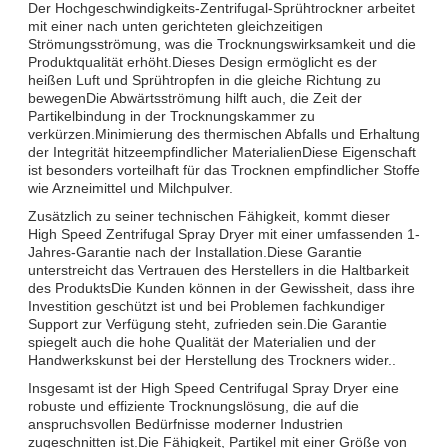
Der Hochgeschwindigkeits-Zentrifugal-Sprühtrockner arbeitet
mit einer nach unten gerichteten gleichzeitigen
Strömungsströmung, was die Trocknungswirksamkeit und die
Produktqualität erhöht.Dieses Design ermöglicht es der
heißen Luft und Sprühtropfen in die gleiche Richtung zu
bewegenDie Abwärtsströmung hilft auch, die Zeit der
Partikelbindung in der Trocknungskammer zu
verkürzen.Minimierung des thermischen Abfalls und Erhaltung
der Integrität hitzeempfindlicher MaterialienDiese Eigenschaft
ist besonders vorteilhaft für das Trocknen empfindlicher Stoffe
wie Arzneimittel und Milchpulver.
Zusätzlich zu seiner technischen Fähigkeit, kommt dieser
High Speed Zentrifugal Spray Dryer mit einer umfassenden 1-
Jahres-Garantie nach der Installation.Diese Garantie
unterstreicht das Vertrauen des Herstellers in die Haltbarkeit
des ProduktsDie Kunden können in der Gewissheit, dass ihre
Investition geschützt ist und bei Problemen fachkundiger
Support zur Verfügung steht, zufrieden sein.Die Garantie
spiegelt auch die hohe Qualität der Materialien und der
Handwerkskunst bei der Herstellung des Trockners wider..
Insgesamt ist der High Speed Centrifugal Spray Dryer eine
robuste und effiziente Trocknungslösung, die auf die
anspruchsvollen Bedürfnisse moderner Industrien
zugeschnitten ist.Die Fähigkeit, Partikel mit einer Größe von