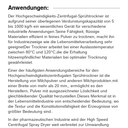
Anwendungen:
Der Hochgeschwindigkeits-Zentrifugal-Sprühtrockner ist
aufgrund seiner überlegenen Verdunstungskapazität von 5
bis 1000 kg/h ein wesentliches Gerät für verschiedene
industrielle Anwendungen.Seine Fähigkeit, flüssige
Materialien effizient in feines Pulver zu trocknen, macht ihn
für Industriezweige wie die Lebensmittelverarbeitung sehr
geeignetDer Trockner arbeitet bei einer Auslasstemperatur
zwischen 80°C und 120°C,die die Erhaltung
hitzeempfindlicher Materialien bei optimaler Trocknung
gewährleistet.
Einer der häufigsten Anwendungsbereiche für den
Hochgeschwindigkeitszentrifugalen Sprühtrockner ist die
Herstellung von Milchpulver und anderen Milchprodukten.mit
einer Breite von mehr als 20 mm,, ermöglicht es den
Herstellern, Pulver mit ausgezeichneter Löslichkeit und
gleichbleibender Qualität herzustellen.Dieses Merkmal ist in
der Lebensmittelindustrie von entscheidender Bedeutung, wo
die Textur und die Konstitutionsfähigkeit der Erzeugnisse von
größter Bedeutung sind..
In der pharmazeutischen Industrie wird der High Speed
Centrifugal Spray Dryer weit verbreitet zur Umwandlung