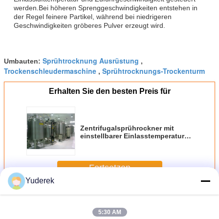
werden.Bei höheren Sprenggeschwindigkeiten entstehen in
der Regel feinere Partikel, während bei niedrigeren
Geschwindigkeiten gröberes Pulver erzeugt wird.
Sprühtrocknung Ausrüstung
Umbauten:
,
Trockenschleudermaschine
Sprühtrocknungs-Trockenturm
,
Erhalten Sie den besten Preis für
Zentrifugalsprührockner mit
einstellbarer Einlasstemperatur
von 140 °C - 350 °C,
Partikelgrößenbereich von 20 bis
200 Mikron und freistehender
Fortsetzen
oder auf Skid montierter
Installationstyp
Yuderek
Zentrifugaler Sprühtrockner
Mehr
5:30 AM