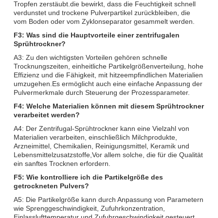
Tropfen zerstäubt.die bewirkt, dass die Feuchtigkeit schnell
verdunstet und trockene Pulverpartikel zurückbleiben, die
vom Boden oder vom Zyklonseparator gesammelt werden.
F3: Was sind die Hauptvorteile einer zentrifugalen
Sprühtrockner?
A3: Zu den wichtigsten Vorteilen gehören schnelle
Trocknungszeiten, einheitliche Partikelgrößenverteilung, hohe
Effizienz und die Fähigkeit, mit hitzeempfindlichen Materialien
umzugehen.Es ermöglicht auch eine einfache Anpassung der
Pulvermerkmale durch Steuerung der Prozessparameter.
F4: Welche Materialien können mit diesem Sprühtrockner
verarbeitet werden?
A4: Der Zentrifugal-Sprühtrockner kann eine Vielzahl von
Materialien verarbeiten, einschließlich Milchprodukte,
Arzneimittel, Chemikalien, Reinigungsmittel, Keramik und
Lebensmittelzusatzstoffe,Vor allem solche, die für die Qualität
ein sanftes Trocknen erfordern.
F5: Wie kontrolliere ich die Partikelgröße des
getrockneten Pulvers?
A5: Die Partikelgröße kann durch Anpassung von Parametern
wie Sprenggeschwindigkeit, Zufuhrkonzentration,
Einlasslufttemperatur und Zufuhrgeschwindigkeit gesteuert