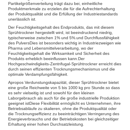
Partikelgrößenverteilung trägt dazu bei, einheitliche
Produktmerkmale zu erzielen.die für die Aufrechterhaltung
der Produktqualität und die Erfüllung der Industriestandards
unerlässlich ist.
Der Feuchtigkeitsgehalt des Endprodukts, das mit diesem
Sprühtrockner hergestellt wird, ist beeindruckend niedrig,
typischerweise zwischen 1% und 5%.und Durchflussfähigkeit
des PulversDies ist besonders wichtig in Industriezweigen wie
Pharma und Lebensmittelverarbeitung, wo der
Feuchtigkeitsgehalt die Wirksamkeit und Sicherheit des
Produkts erheblich beeinflussen kann.Der
Hochgeschwindigkeits-Zentrifugal-Sprühtrockner erreicht dies
durch seinen effizienten Trocknungsmechanismus und die
optimale Verdampfungsfähigkeit.
Apropos Verdunstungskapazität, dieser Sprühtrockner bietet
eine große Reichweite von 5 bis 1000 kg pro Stunde.so dass
es sehr vielseitig ist und sowohl für den kleinen
Laborgebrauch als auch für die große industrielle Produktion
geeignet istDiese Flexibilität ermöglicht es Unternehmen, ihre
Betriebsabläufe zu skalieren, ohne die Produktqualität oder
die Trocknungseffizienz zu beeinträchtigen.Verringerung des
Energieverbrauchs und der Betriebskosten bei gleichzeitiger
Erhaltung einer hohen Durchsatzleistung.