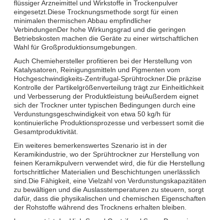
flüssiger Arzneimittel und Wirkstoffe in Trockenpulver
eingesetzt.Diese Trocknungsmethode sorgt für einen
minimalen thermischen Abbau empfindlicher
VerbindungenDer hohe Wirkungsgrad und die geringen
Betriebskosten machen die Geräte zu einer wirtschaftlichen
Wahl für Großproduktionsumgebungen.
Auch Chemiehersteller profitieren bei der Herstellung von
Katalysatoren, Reinigungsmitteln und Pigmenten vom
Hochgeschwindigkeits-Zentrifugal-Sprühtrockner.Die präzise
Kontrolle der Partikelgrößenverteilung trägt zur Einheitlichkeit
und Verbesserung der Produktleistung beiAußerdem eignet
sich der Trockner unter typischen Bedingungen durch eine
Verdunstungsgeschwindigkeit von etwa 50 kg/h für
kontinuierliche Produktionsprozesse und verbessert somit die
Gesamtproduktivität.
Ein weiteres bemerkenswertes Szenario ist in der
Keramikindustrie, wo der Sprühtrockner zur Herstellung von
feinen Keramikpulvern verwendet wird, die für die Herstellung
fortschrittlicher Materialien und Beschichtungen unerlässlich
sind.Die Fähigkeit, eine Vielzahl von Verdunstungskapazitäten
zu bewältigen und die Auslasstemperaturen zu steuern, sorgt
dafür, dass die physikalischen und chemischen Eigenschaften
der Rohstoffe während des Trocknens erhalten bleiben.