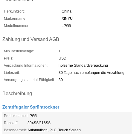
Herkunftsort:
China
Markenname:
XINYU
Modellnummer:
LPG5
Zahlung und Versand AGB
Min Bestellmenge:
1
Preis:
USD
Verpackung Informationen:
hölzerne Standardverpackung
Lieferzeit:
30 Tage nach empfangen die Anzahlung
Versorgungsmaterial-Fähigkeit:
30
Beschreibung
Zentrifugaler Sprühtrockner
Produktname:
LPG5
Rohstoff:
304SS/316SS
Besonderheit:
Automatisch, PLC, Touch Screen