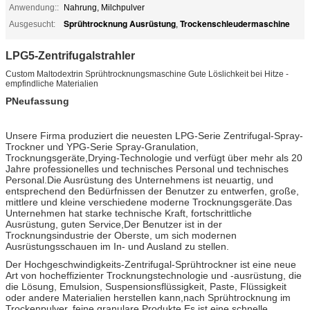
Anwendung::
Nahrung, Milchpulver
Sprühtrocknung Ausrüstung
Trockenschleudermaschine
Ausgesucht:
,
LPG5-Zentrifugalstrahler
Custom Maltodextrin Sprühtrocknungsmaschine Gute Löslichkeit bei Hitze -
empfindliche Materialien
P
Neufassung
Unsere Firma produziert die neuesten LPG-Serie Zentrifugal-Spray-
Trockner und YPG-Serie Spray-Granulation,
Trocknungsgeräte,Drying-Technologie und verfügt über mehr als 20
Jahre professionelles und technisches Personal und technisches
Personal.Die Ausrüstung des Unternehmens ist neuartig, und
entsprechend den Bedürfnissen der Benutzer zu entwerfen, große,
mittlere und kleine verschiedene moderne Trocknungsgeräte.Das
Unternehmen hat starke technische Kraft, fortschrittliche
Ausrüstung, guten Service,Der Benutzer ist in der
Trocknungsindustrie der Oberste, um sich modernen
Ausrüstungsschauen im In- und Ausland zu stellen.
Der Hochgeschwindigkeits-Zentrifugal-Sprühtrockner ist eine neue
Art von hocheffizienter Trocknungstechnologie und -ausrüstung, die
die Lösung, Emulsion, Suspensionsflüssigkeit, Paste, Flüssigkeit
oder andere Materialien herstellen kann,nach Sprühtrocknung im
Trockenpulver, feine granulare Produkte.Es ist eine schnelle