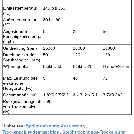
Einlasstemperatur
140 bis 350
(°C)
Außentemperatur
80 bis 90
(°C)
Abgesteuerte
5
25
50
Feuchtigkeitsmenge
(kg/h)
Umdrehung (rpm)
25000
18000
18000
Durchmesser der
50
120
120
Sprühscheibe (mm)
Wärmequelle
Elektrizität
Elektrizität
Dampf+Strom, Öl
Max. Leistung des
9
48
72
elektrischen
Heizgeräts (kw)
Gesamtmaße (m)
1.8X0.93X2.2
3 x 3, 2 x 5.1
3.7X3.2X5.1
Rückgewinnungsrate
≥ 95
von Trockenpulver
(%)
Sprühtrocknung Ausrüstung
Umbauten:
,
Trockenschleudermaschine
Sprühtrocknungs-Trockenturm
,