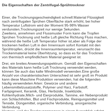
Die Eigenschaften der Zentrifugal-Sprühtrockner
Einer, die Trocknungsgeschwindigkeit schnell.Material Flüssigkeit
nach zentrifugalen Sprühen Oberfläche stark erhöht, bei hoher
Temperatur Luftstrom wird der Moment 95-98% Wasser
verdunsten,Trocknungszeit nur wenige Sekunden.
Zweitens, annehmen und Flussmuster Form kann die Tropfen
Sprühen Trocknung und heiße Luft gleiche Richtung Fluss machen,
während die heiße Luft Temperatur höher ist,aber als Folge der
trockenen heißen Luft in den Innenraum sofort Kontakt mit den
Sprühtropfen, drückt die Innenraumtemperatur, verursacht das
Trockenmaterial keine Überhitzung, so dass es für das Trocknen
von thermisch empfindlichem Material geeignet ist.
Drei, ein breites Anwendungsspektrum. Gemäß den Eigenschaften
des Materials kann heiße Luft Trocknung verwendet werden,
können Sie auch das kalte Windmodell verwenden.Eine große
Anzahl von charakteristischen Unterschied ist sehr groß im Produkt
kann diese Maschine Produktion verwenden, hat die folgenden
häufig verwendeten Arten: Gewürze und andere
Lebensmittelzusatzstoffe, Polymer und Harz, Farbstoff,
Farbpigment, Keramik, Glas, Herbizide, Insektizide,
Kohlenhydrate,Milch- und Eierprodukte, Tannine, ein Nebenprodukt
von Schlachthöfen, Blut und Fischprodukte, Reinigungsmittel und
Tenside, Düngemittel, organische Verbindung, anorganische
Verbindung.
Viertens, weil der Trocknungsprozess in einem Augenblick erfolgt,