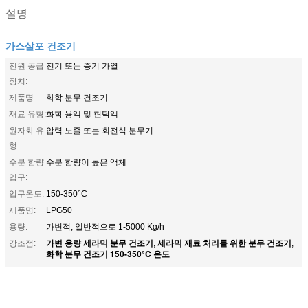
설명
가스살포 건조기
전원 공급
전기 또는 증기 가열
장치:
제품명:
화학 분무 건조기
재료 유형:
화학 용액 및 현탁액
원자화 유
압력 노즐 또는 회전식 분무기
형:
수분 함량
수분 함량이 높은 액체
입구:
입구온도:
150-350°C
제품명:
LPG50
용량:
가변적, 일반적으로 1-5000 Kg/h
가변 용량 세라믹 분무 건조기
세라믹 재료 처리를 위한 분무 건조기
강조점:
,
,
화학 분무 건조기 150-350°C 온도