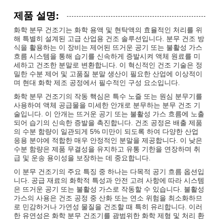
제품 설명:
화학 분무 건조기는 화학 용액 및 현탁액의 효율적인 처리를 위
해 특별히 설계된 고급 산업용 건조 솔루션입니다. 분무 건조 방
식을 활용하는 이 장비는 제어된 뜨거운 공기 또는 불활성 가스
흐름 시스템을 통해 습기를 신속하게 증발시켜 액체 원료를 미
세하고 건조한 분말로 변환합니다. 이 혁신적인 건조 기술은 정
밀한 수분 제어 및 고품질 분말 생산이 필요한 산업에 이상적이
며 현대 화학 제조 공정에서 필수적인 구성 요소입니다.
화학 분무 건조기의 작동 핵심은 특수 노즐 또는 원심 분무기를
사용하여 액체 공급물을 미세한 안개로 분무하는 분무 건조 기
술입니다. 이 안개는 뜨거운 공기 또는 불활성 가스 흐름에 노출
되어 습기의 신속한 증발을 촉진합니다. 건조 공정은 배출 제품
의 수분 함량이 일관되게 5% 미만이 되도록 하여 다양한 산업
응용 분야에 적합한 매우 안정적인 분말을 제공합니다. 이 낮은
수분 함량은 제품 무결성을 유지하고 유통 기한을 연장하며 취
급 및 운송 용이성을 보장하는 데 중요합니다.
이 분무 건조기의 주요 특징 중 하나는 다목적 공기 흐름 옵션입
니다. 공급 재료의 화학적 특성과 안전 고려 사항에 따라 시스템
은 뜨거운 공기 또는 불활성 가스로 작동할 수 있습니다. 불활성
가스의 사용은 건조 공정 중 산화 또는 연소 위험을 최소화하므
로 민감하거나 가연성 물질을 건조할 때 특히 유리합니다. 이러
한 유연성은 화학 분무 건조기를 광범위한 화학 제형 및 처리 환