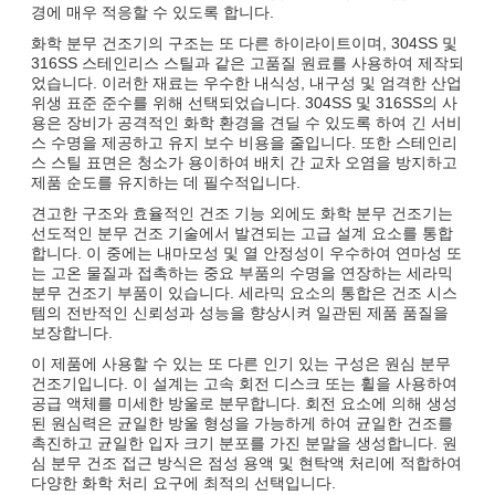
경에 매우 적응할 수 있도록 합니다.
화학 분무 건조기의 구조는 또 다른 하이라이트이며, 304SS 및
316SS 스테인리스 스틸과 같은 고품질 원료를 사용하여 제작되
었습니다. 이러한 재료는 우수한 내식성, 내구성 및 엄격한 산업
위생 표준 준수를 위해 선택되었습니다. 304SS 및 316SS의 사
용은 장비가 공격적인 화학 환경을 견딜 수 있도록 하여 긴 서비
스 수명을 제공하고 유지 보수 비용을 줄입니다. 또한 스테인리
스 스틸 표면은 청소가 용이하여 배치 간 교차 오염을 방지하고
제품 순도를 유지하는 데 필수적입니다.
견고한 구조와 효율적인 건조 기능 외에도 화학 분무 건조기는
선도적인 분무 건조 기술에서 발견되는 고급 설계 요소를 통합
합니다. 이 중에는 내마모성 및 열 안정성이 우수하여 연마성 또
는 고온 물질과 접촉하는 중요 부품의 수명을 연장하는 세라믹
분무 건조기 부품이 있습니다. 세라믹 요소의 통합은 건조 시스
템의 전반적인 신뢰성과 성능을 향상시켜 일관된 제품 품질을
보장합니다.
이 제품에 사용할 수 있는 또 다른 인기 있는 구성은 원심 분무
건조기입니다. 이 설계는 고속 회전 디스크 또는 휠을 사용하여
공급 액체를 미세한 방울로 분무합니다. 회전 요소에 의해 생성
된 원심력은 균일한 방울 형성을 가능하게 하여 균일한 건조를
촉진하고 균일한 입자 크기 분포를 가진 분말을 생성합니다. 원
심 분무 건조 접근 방식은 점성 용액 및 현탁액 처리에 적합하여
다양한 화학 처리 요구에 최적의 선택입니다.