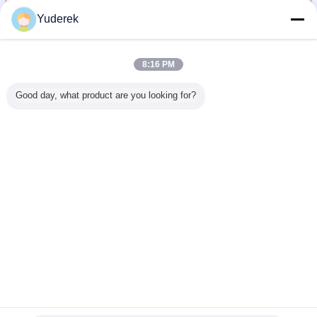
Yuderek
가스살포 건조기
더 많은 것
8:16 PM
Good day, what product are you looking for?
 증기 가
150-350°C 입구
고수분 함량 액체
전기 또는 증기 가
전기 화학
 스프레이
온도 가변 용량 세
용 전기 또는 증기
열 및 1-5000 Kg/h
이 드라이어 
LC 시스
라믹 분무 건조기
가열 화학 분무 건
용량의 PLC 작동
kg/h 변
수분 함량
(산업 화학 처리용)
조기 (배출구 온도
화학 분무 건조기
PID 전기
% 미만
80-120°C)
(분말 건조용)
밀성 및 
공급 
언어를 바꾸십시오
Korean
홈
|
회사 소개
|
연락처
|
사이트맵
|
개인 정보 정책
탁상용 전망
Copyright © 2019 - 2026 Shanghai Xinyu Packaging Machinery Co., Ltd..
All rights reserved.