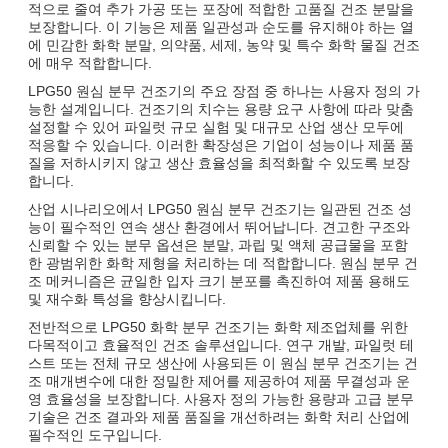
적으로 줄여 추가 가공 또는 포장에 적합한 고품질 건조 분말을
보장합니다. 이 기능은 제품 일관성과 순도를 유지해야 하는 열
에 민감한 화학 분말, 의약품, 세제, 농약 및 특수 화학 물질 건조
에 매우 적합합니다.
LPG50 원심 분무 건조기의 주요 장점 중 하나는 사용자 정의 가
능한 설계입니다. 건조기의 치수는 용량 요구 사항에 따라 맞춤
설정할 수 있어 파일럿 규모 실험 및 대규모 산업 생산 모두에
적응할 수 있습니다. 이러한 확장성은 기업이 성능이나 제품 품
질을 저하시키지 않고 생산 효율성을 최적화할 수 있도록 보장
합니다.
산업 시나리오에서 LPG50 원심 분무 건조기는 일관된 건조 성
능이 필수적인 연속 생산 환경에서 뛰어납니다. 견고한 구조와
신뢰할 수 있는 분무 옵션은 분말, 과립 및 액체 공급물을 포함
한 광범위한 화학 제형을 처리하는 데 적합합니다. 원심 분무 건
조 메커니즘은 균일한 입자 크기 분포를 촉진하여 제품 용해도
및 재수화 특성을 향상시킵니다.
전반적으로 LPG50 화학 분무 건조기는 화학 제조업체를 위한
다목적이고 효율적인 건조 솔루션입니다. 연구 개발, 파일럿 테
스트 또는 전체 규모 생산에 사용되든 이 원심 분무 건조기는 건
조 매개변수에 대한 정밀한 제어를 제공하여 제품 무결성과 운
영 효율성을 보장합니다. 사용자 정의 가능한 용량과 고급 분무
기술은 건조 결과와 제품 품질을 개선하려는 화학 처리 산업에
필수적인 도구입니다.