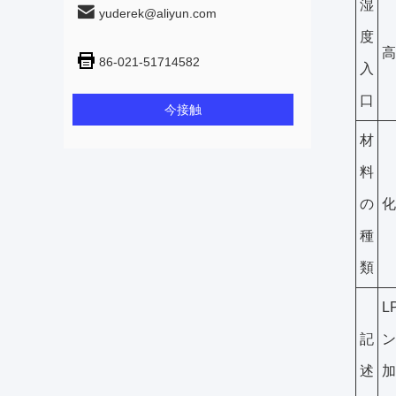
湿
yuderek@aliyun.com
度
高
86-021-51714582
入
口
今接触
材
料
の
化
種
類
L
記
ン
述
加