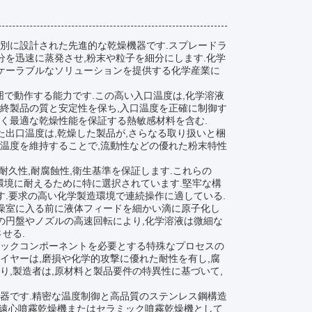
別に設計された先進的な乾燥機器です.スプレードラ
分を迅速に蒸発させ,粉末や粒子を細分にします.化学
スケーラブルなソリューションを提供する化学産業に
範囲で動作する能力です.この高い入口温度は,化学溶液
終製品の質と安定性を保ち,入口温度を正確に制御す
く最適な乾燥性能を保証する熱敏感材料を含む.
れた出口温度は,乾燥した製品が,さらなる取り扱いと梱
温度を維持することで,流動性などの優れた粉末特性
れた耐久性,耐腐蝕性,衛生基準を保証します.これらの
環境に耐えるために特に選択されています.堅牢な構
す.要求の高い化学製造環境で連続操作に適している.
乾燥室に入る前に液体フィードを細かい滴に原子化し
の円盤やノズルの高速回転により,化学溶液は微細な
せる.
ミックコンポーネントを必要とする特殊なプロセスの
イヤーは,磨損や化学的攻撃に優れた耐性を有し,腐
,製造者は,原材料と製品要件の特異性に基づいて,
器です.精密な温度制御と高品質のステンレス鋼構造
 遠心噴霧乾燥機またはセラミック噴霧乾燥機として