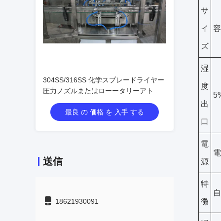
サ
イ
容
ズ
湿
304SS/316SS 化学スプレードライヤー
度
圧力ノズルまたはローータリーアトマ
5
イザーと効率的なスプレードライヤー
出
最良 の 価格 を 入手 する
のためにカスタマイズ可能な寸法
口
電
電
送信
源
特
自
18621930091
徴