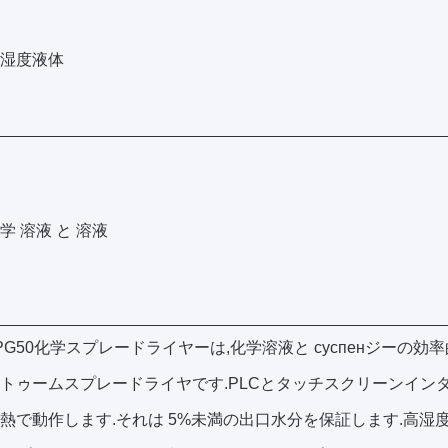
湿度液体
学 溶液 と 溶液
PG50化学スプレードライヤーは,化学溶液と суспенジー
トゥームスプレードライヤです.PLCとタッチスクリーンイン
熱で動作します.それは 5%未満の出口水分を保証します.高