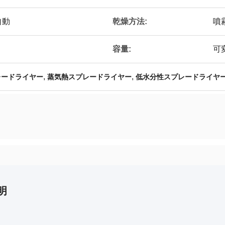
自動
乾燥方法:
噴
容量:
可変
,
,
レードライヤー
蒸気熱スプレードライヤー
低水分性スプレードライヤ
明