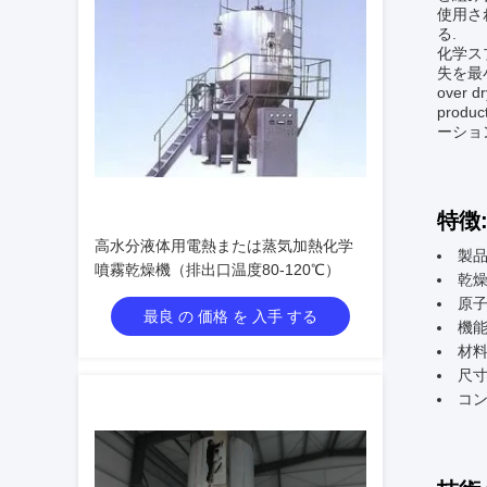
使用さ
る.
化学ス
失を最小限
over dr
pro
ーショ
特徴
高水分液体用電熱または蒸気加熱化学
製品
噴霧乾燥機（排出口温度80-120℃）
乾燥
原
最良 の 価格 を 入手 する
機能
材料
尺寸
コ