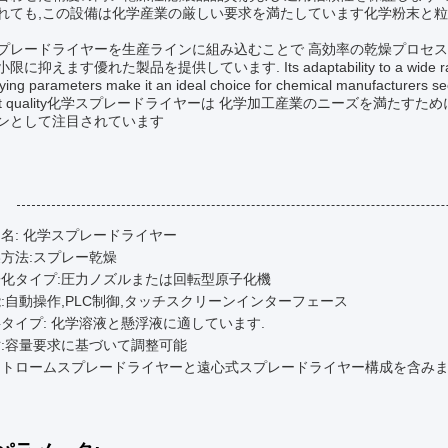
れても,この設備は化学産業の厳しい要求を満たしています化学粉末と
プレードライヤーを生産ラインに組み込むことで 高効率の乾燥プロセス
に抑えます優れた製品を提供しています. Its adaptability to a wide range of ch
ying parameters make it an ideal choice for chemical manufacturers se
duct quality化学スプレードライヤーは 化学加工産業のニーズを満たす
ンとして注目されています
:
名: 化学スプレードライヤー
方法:スプレー乾燥
子化タイプ:圧力ノズルまたは回転型原子化機
:自動操作,PLC制御,タッチスクリーンインターフェース
タイプ: 化学溶液と懸浮液に適しています.
:容量要求に基づいて調整可能
ントロームスプレードライヤーと遠心式スプレードライヤー構成を含み