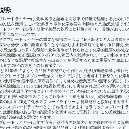
説明:
プレードライヤーは,化学溶液と懸垂を高効率で精度で処理するために特
の方法を活用し,この乾燥機は,液体化学物質を 制御された熱気処理で水
ードライヤーは,様々な化学製品の乾燥に信頼性があり,一貫性があり,
不可欠なツールです.
学スプレードライヤーの重要な特徴の一つは, 150~350°Cの入口温度
媒や水分が迅速に蒸発することを保証します乾燥時間を最小限に抑え,最
で,乾燥機には様々な種類の化学製剤が入れられます化学的性質の劣化な
霧乾燥機の出口温度は80~120°Cの範囲内で維持されます.この制御さ
めに安全な温度で乾燥室から出ることを保証するために重要です.低出口
れます.粒子の大きさの分布湿度も
SS と 316SS のような高品質の原材料から作られ,化学噴霧乾燥機は優
 鋼のグレードは,スプレー乾燥プロセスでしばしば遭遇する攻撃的な化学
長い使用寿命,最小限の保守要件,そして厳格な産業基準の遵守を保証しま
霧乾燥機は,しばしば遠心噴霧乾燥機として実装され,遠心力を用いて,
この遠心式原子化方法により,小滴のサイズが均等に分布される.原子化器
散する.熱い乾燥空気にさらされる表面面積を最大化し,乾燥効率を向上さ
業の応用に加えて化学スプレードライヤーは,乾燥材料と接触するセラ
ックスプレードライヤーとしても構成できます.セラミックスプレードラ
たは磨削性のある化学的懸浮を乾燥するのに理想的です.この柔軟性により
切な設備構成を選択できます..
プレードライヤーは,化学溶液と懸浮液の乾燥のための多用で不可欠な機
合わせた精度の高い乾燥性能,製品品質,および運用信頼性を保証します.