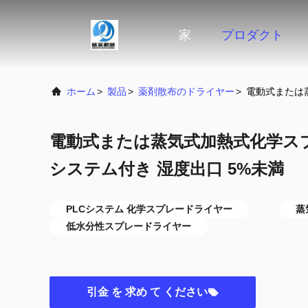
家
プロダクト
ホーム
>
製品
>
薬剤散布のドライヤー
>
電動式または蒸
電動式または蒸気式加熱式化学スプ
システム付き 湿度出口 5%未満
PLCシステム 化学スプレードライヤー
蒸
低水分性スプレードライヤー
引金 を 求め て ください