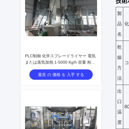
技術
製
品
化
名
乾
PLC制御 化学スプレードライヤー 電気
燥
または蒸気加熱 1-5000 Kg/h 容量 粉末
コ
方
乾燥用
最良 の 価格 を 入手 する
法
出
口
8
温
度