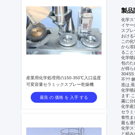
製品
化学ス
イヤー
スプレ
おける
この化
から溶
ること
化学噴
包のた
が得ら
304
産業用化学処理用の150-350℃入口温度
不??
可変容量セラミックスプレー乾燥機
造は,
化学噴
ます.
最良 の 価格 を 入手 する
霧に分
化学産
セラミ
食性ま
最も適
化学ス
と組み