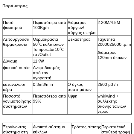
Παράμετρος
Ποσό
Περισσότερο από
Διάμετρος
2.20M/4.5M
ψεκασμού
100Kg/h
πύργων/
πύργος υψηλοί
Λειτουργούσα
Θερμοκρασία
ψεκαστήρας
Ταχύτητα
θερμοκρασία
50℃ κολπίσκων
2000025000r.p.m
Temperatur10℃
Διάμετρος
το /Outlet
120mm δίσκων
Δύναμη
11KW
ψυκτική ουσία
Ανεφοδιασμός
από τον
αγοραστή
κατανάλωση
0.3m3/min
Ο όγκος
2500 μ3 /h
αέρα
συστημάτων
Ποσοστό
Περισσότερο από
λήψη
whirlwind +
γονιμοποίησης
99%
συλλέκτης
συστημάτων
σκόνης ταινιών
νερού
Ξεραίνοντας
Ανοικτό σύστημα
Τρόπος σίτισης
Περισταλτική
σύστημα στη
κύκλων
σταθερή τροφή