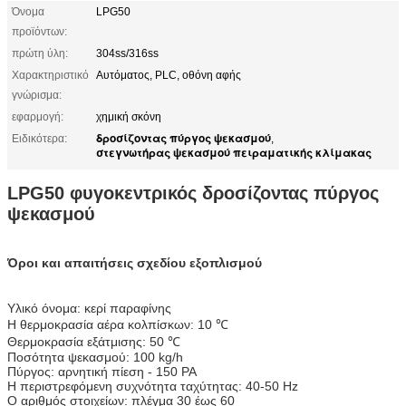
Όνομα
LPG50
προϊόντων:
πρώτη ύλη:
304ss/316ss
Χαρακτηριστικό
Αυτόματος, PLC, οθόνη αφής
γνώρισμα:
εφαρμογή:
χημική σκόνη
δροσίζοντας πύργος ψεκασμού
Ειδικότερα:
,
στεγνωτήρας ψεκασμού πειραματικής κλίμακας
LPG50 φυγοκεντρικός δροσίζοντας πύργος
ψεκασμού
Όροι και απαιτήσεις σχεδίου εξοπλισμού
Υλικό όνομα: κερί παραφίνης
Η θερμοκρασία αέρα κολπίσκων: 10 ℃
Θερμοκρασία εξάτμισης: 50 ℃
Ποσότητα ψεκασμού: 100 kg/h
Πύργος: αρνητική πίεση - 150 PA
Η περιστρεφόμενη συχνότητα ταχύτητας: 40-50 Hz
Ο αριθμός στοιχείων: πλέγμα 30 έως 60