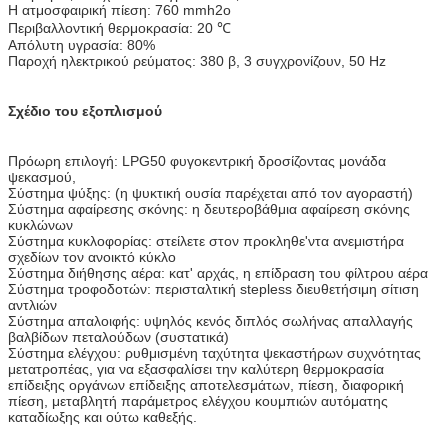
Η ατμοσφαιρική πίεση: 760 mmh2o
Περιβαλλοντική θερμοκρασία: 20 ℃
Απόλυτη υγρασία: 80%
Παροχή ηλεκτρικού ρεύματος: 380 β, 3 συγχρονίζουν, 50 Hz
Σχέδιο του εξοπλισμού
Πρόωρη επιλογή: LPG50 φυγοκεντρική δροσίζοντας μονάδα
ψεκασμού,
Σύστημα ψύξης: (η ψυκτική ουσία παρέχεται από τον αγοραστή)
Σύστημα αφαίρεσης σκόνης: η δευτεροβάθμια αφαίρεση σκόνης
κυκλώνων
Σύστημα κυκλοφορίας: στείλετε στον προκληθε'ντα ανεμιστήρα
σχεδίων τον ανοικτό κύκλο
Σύστημα διήθησης αέρα: κατ' αρχάς, η επίδραση του φίλτρου αέρα
Σύστημα τροφοδοτών: περισταλτική stepless διευθετήσιμη σίτιση
αντλιών
Σύστημα απαλοιφής: υψηλός κενός διπλός σωλήνας απαλλαγής
βαλβίδων πεταλούδων (συστατικά)
Σύστημα ελέγχου: ρυθμισμένη ταχύτητα ψεκαστήρων συχνότητας
μετατροπέας, για να εξασφαλίσει την καλύτερη θερμοκρασία
επίδειξης οργάνων επίδειξης αποτελεσμάτων, πίεση, διαφορική
πίεση, μεταβλητή παράμετρος ελέγχου κουμπιών αυτόματης
καταδίωξης και ούτω καθεξής.