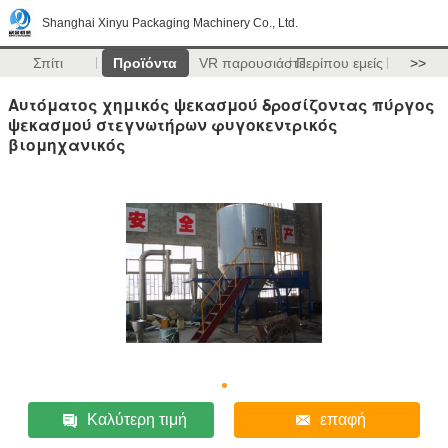
Shanghai Xinyu Packaging Machinery Co., Ltd.
Σπίτι
Προϊόντα
VR παρουσιάστε
Περίπου εμείς
>>
Αυτόματος χημικός ψεκασμού δροσίζοντας πύργος
ψεκασμού στεγνωτήρων φυγοκεντρικός
βιομηχανικός
Καλύτερη τιμή
επαφή