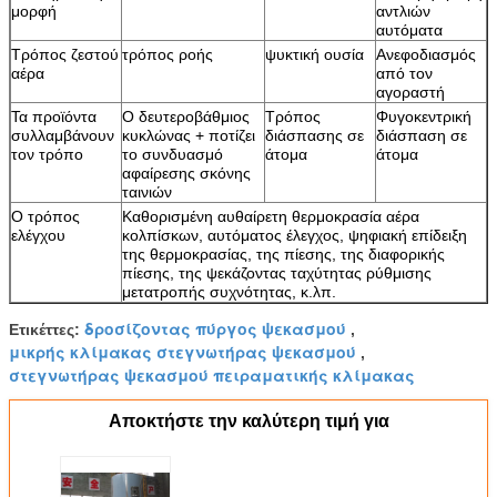
μορφή
αντλιών
αυτόματα
Τρόπος ζεστού
τρόπος ροής
ψυκτική ουσία
Ανεφοδιασμός
αέρα
από τον
αγοραστή
Τα προϊόντα
Ο δευτεροβάθμιος
Τρόπος
Φυγοκεντρική
συλλαμβάνουν
κυκλώνας + ποτίζει
διάσπασης σε
διάσπαση σε
τον τρόπο
το συνδυασμό
άτομα
άτομα
αφαίρεσης σκόνης
ταινιών
Ο τρόπος
Καθορισμένη αυθαίρετη θερμοκρασία αέρα
ελέγχου
κολπίσκων, αυτόματος έλεγχος, ψηφιακή επίδειξη
της θερμοκρασίας, της πίεσης, της διαφορικής
πίεσης, της ψεκάζοντας ταχύτητας ρύθμισης
μετατροπής συχνότητας, κ.λπ.
δροσίζοντας πύργος ψεκασμού
Ετικέττες:
,
μικρής κλίμακας στεγνωτήρας ψεκασμού
,
στεγνωτήρας ψεκασμού πειραματικής κλίμακας
Αποκτήστε την καλύτερη τιμή για