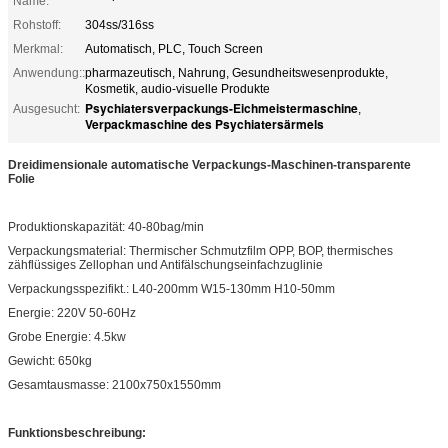
Name:
Rohstoff:
304ss/316ss
Merkmal:
Automatisch, PLC, Touch Screen
Anwendung::
pharmazeutisch, Nahrung, Gesundheitswesenprodukte,
Kosmetik, audio-visuelle Produkte
Psychiatersverpackungs-Eichmeistermaschine
Ausgesucht:
,
Verpackmaschine des Psychiatersärmels
Dreidimensionale automatische Verpackungs-Maschinen-transparente
Folie
Produktionskapazität: 40-80bag/min
Verpackungsmaterial: Thermischer Schmutzfilm OPP, BOP, thermisches
zähflüssiges Zellophan und Antifälschungseinfachzuglinie
Verpackungsspezifikt.: L40-200mm W15-130mm H10-50mm
Energie: 220V 50-60Hz
Grobe Energie: 4.5kw
Gewicht: 650kg
Gesamtausmasse: 2100x750x1550mm
Funktionsbeschreibung: