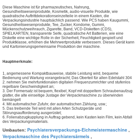
Diese Maschine ist für pharmazeutisches, Nahrung,
Gesundheitswesenprodukte, Kosmetik, audio-visuelle Produkte, wie
quadratische Auftrittdekorationseinzelteile in einem Kasten, die
Verpackungsindustrie hauptsächlich passend. Wie PCS haben Kaugummi,
Gesundheitswesenprodukte, Tee, Zucker, Kondome, Gummi,
Mückenschutzweihrauch, Zigarette, Band, VCD-Disketten (CDS),
SPIELKARTEN, transparente Seife, quadratische Art Batterien, wie eine
Diskette eine wichtige Rolle in der Sicherheit, Feuchtigkeit gespielt und
Produktklasse, erhöhen die Mehrwertprodukte verbessern. Dieses Gerät kann
und Kartonierungsgemeinsame Produktion der maschine.
Hauptmerkmale:
1, angemessene Kompaktbauweise, stabile Leistung wird, bequeme
Bedienung und Wartung vorangebracht; Das Oberteil für allen Edelstahl 304
2. nehmen Sie mehrfunktionalen digitalen Frequenzumrichter und stufenlos
regelbare Geschwindigkeit an;
3. Der Formersatz ist bequem, flexibel; Kopf mit doppeltem Schraubenaufzug
glatter, die alte einseitige Justage der Verpackmaschine zu überwinden
bemängelt
4. Mit automatischer Zufuhr, der automatischen Zählung, usw.;
5. Das treibende Teil wird mit allen Arten Schutzgeräte und
Störungsaufforderung ausgerüstet;
6. Folienabzugkupplung in Auftrag gebend, kein Kasten kein Film, kein Abfall
des Verpackungsmaterials.
Psychiatersverpackungs-Eichmeistermaschine
Umbauten:
,
Verpackmaschine des Psychiatersärmels
,