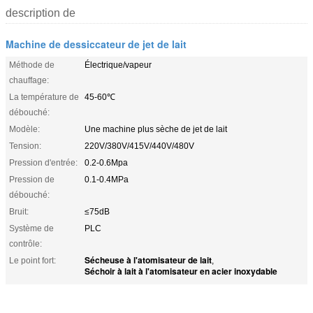
description de
Machine de dessiccateur de jet de lait
Méthode de
Électrique/vapeur
chauffage:
La température de
45-60℃
débouché:
Modèle:
Une machine plus sèche de jet de lait
Tension:
220V/380V/415V/440V/480V
Pression d'entrée:
0.2-0.6Mpa
Pression de
0.1-0.4MPa
débouché:
Bruit:
≤75dB
Système de
PLC
contrôle:
Sécheuse à l'atomisateur de lait
Le point fort:
,
Séchoir à lait à l'atomisateur en acier inoxydable