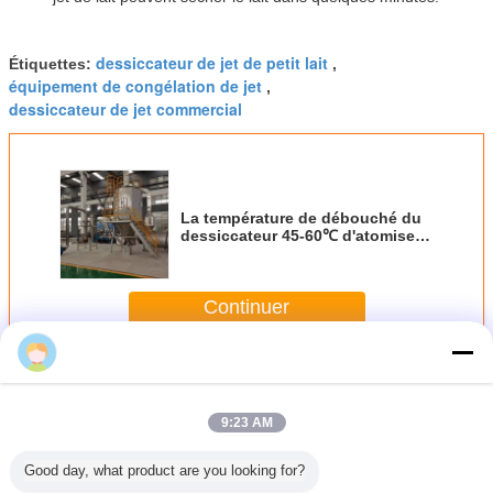
dessiccateur de jet de petit lait
Étiquettes:
,
équipement de congélation de jet
,
dessiccateur de jet commercial
La température de débouché du
dessiccateur 45-60℃ d'atomiseur
de lait d'acier inoxydable
Continuer
Machine de dessiccateur de jet de lait
Plus
9:23 AM
Good day, what product are you looking for?
ine plus
La maltodextrine
Contrôle plus sec
380V pulvérisent
La tempéra