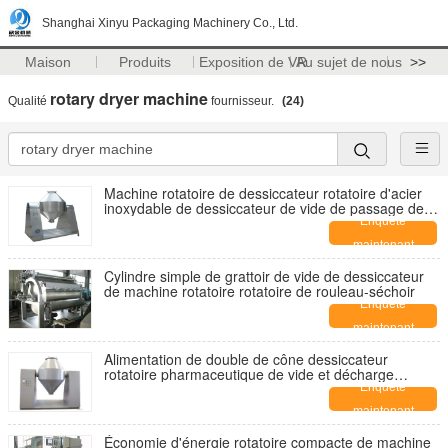
Shanghai Xinyu Packaging Machinery Co., Ltd.
Maison
Produits
Exposition de VR
Au sujet de nous
>>
rotary dryer machine
Qualité
fournisseur.
(24)
Machine rotatoire de dessiccateur rotatoire d'acier
inoxydable de dessiccateur de vide de passage de
triple de biochimie
Enquête
maintenant
Cylindre simple de grattoir de vide de dessiccateur
de machine rotatoire rotatoire de rouleau-séchoir
Enquête
maintenant
Alimentation de double de cône dessiccateur
rotatoire pharmaceutique de vide et décharge
commodes
Enquête
maintenant
Économie d'énergie rotatoire compacte de machine