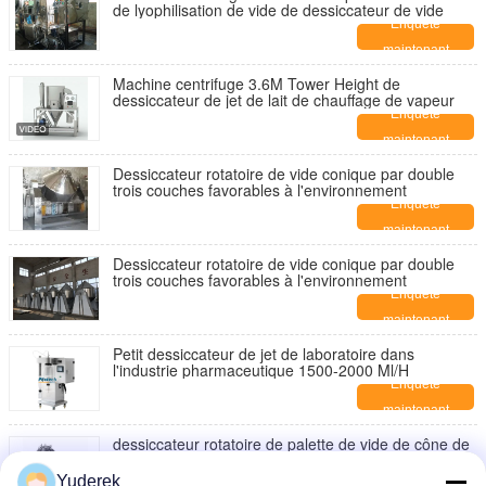
de lyophilisation de vide de dessiccateur de vide
Enquête
maintenant
Machine centrifuge 3.6M Tower Height de
dessiccateur de jet de lait de chauffage de vapeur
Enquête
maintenant
Dessiccateur rotatoire de vide conique par double
trois couches favorables à l'environnement
Enquête
maintenant
Dessiccateur rotatoire de vide conique par double
trois couches favorables à l'environnement
Enquête
maintenant
Petit dessiccateur de jet de laboratoire dans
l'industrie pharmaceutique 1500-2000 Ml/H
Enquête
maintenant
dessiccateur rotatoire de palette de vide de cône de
PLC 400kg/H pour la matière première liquide
Enquête
Yuderek