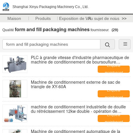
Shanghai Xinyu Packaging Machinery Co., Ltd.
Maison
Produits
Exposition de VR
Au sujet de nous
>>
form and fill packaging machines
Qualité
fournisseur.
(29)
PLC à grande vitesse d'industrie pharmaceutique de
machine de conditionnement de boursouflure
commandé
Enquête
maintenant
Machine de conditionnement externe de sac de
triangle de XY-60A
Enquête
maintenant
machine de conditionnement industrielle de douille
du rétrécissement 12kw double - opération de
ventilateur
Enquête
maintenant
Machine de conditionnement automatique de la