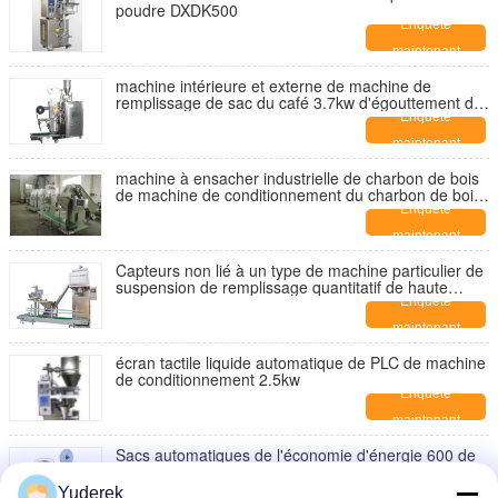
poudre DXDK500
Enquête
maintenant
machine intérieure et externe de machine de
remplissage de sac du café 3.7kw d'égouttement de
café de sac de conditionnement
Enquête
maintenant
machine à ensacher industrielle de charbon de bois
de machine de conditionnement du charbon de bois
3.5kW
Enquête
maintenant
Capteurs non lié à un type de machine particulier de
suspension de remplissage quantitatif de haute
précision
Enquête
maintenant
écran tactile liquide automatique de PLC de machine
de conditionnement 2.5kw
Enquête
maintenant
Sacs automatiques de l'économie d'énergie 600 de
machine d'emballage de cure-dents de machine à
emballer de vitesse rapide/minute
Enquête
Yuderek