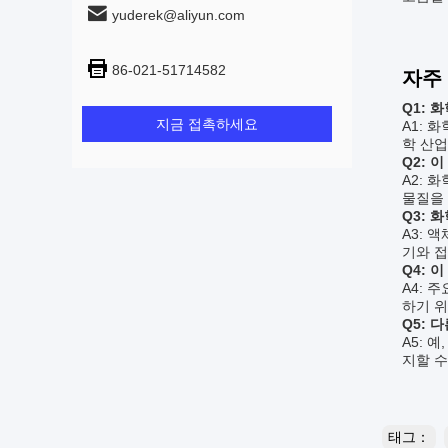
yuderek@aliyun.com
86-021-51714582
자주
Q1: 
지금 접촉하세요
A1: 
학 산업
Q2: 
A2: 
물질을 
Q3: 
A3: 
기와 접
Q4: 
A4: 
하기 위
Q5: 
A5: 
지할 수
태그：