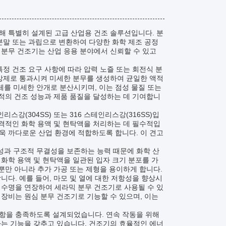
해 특별히 설계된 고급 산업용 건조 솔루션입니다. 분
분말 또는 과립으로 변환하여 다양한 화학 제조 공정
 분무 건조기는 산업 응용 분야에서 신뢰할 수 있고
특정 건조 요구 사항에 따라 압력 노즐 또는 회전식 분
 강제로 통과시켜 미세한 분무를 생성하여 균일한 액적
를 미세한 안개로 분산시키며, 이는 점성 물질 또는
최적의 건조 성능과 제품 품질을 달성하는 데 기여합니
스강(304SS) 또는 316 스테인리스강(316SS)입
공격적인 화학 용액 및 현탁액을 처리하는 데 필수적입
더욱 까다로운 산업 환경에 적합하도록 합니다. 이 견고
성과 구조적 무결성을 보존하는 능력 때문에 화학 산
화학 용액 및 현탁액을 일관된 입자 크기 분포를 가
 뿐만 아니라 추가 가공 또는 제형을 용이하게 합니다.
니다. 예를 들어, 마모 및 열에 대한 저항성을 향상시
 수명을 연장하여 세라믹 분무 건조기로 사용될 수 있
장비는 원심 분무 건조기로 기능할 수 있으며, 이는
사항을 충족하도록 설계되었습니다. 연속 작동을 위해
하는 기능을 갖추고 있습니다. 건조기의 효율적인 에너