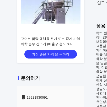
입구 
응용
특히 원
장비입니
고수분 함량 액체용 전기 또는 증기 가열
보장합니
화학 분무 건조기 (배출구 온도 80-
고품질 
120°C)
처리하는
가장 좋은 가격 을 구하라
액을 처
화학 분
을 일관
약, 정
화학 분
균일한 
문의하기
전체 
산업 
정밀도가
사항에 
18621930091
전반적으
유연성을
고품질 