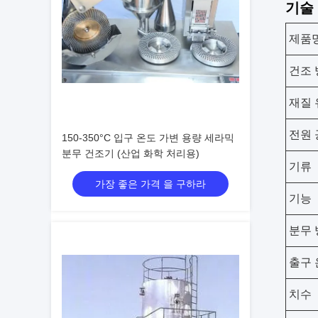
기술
제품
건조 
재질 
전원 
150-350°C 입구 온도 가변 용량 세라믹
분무 건조기 (산업 화학 처리용)
기류
가장 좋은 가격 을 구하라
기능
분무 
출구 
치수