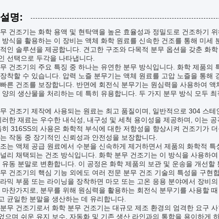
 설명:
무 건조기는 화학 용액 및 현탁액을 높은 효율성과 정밀도로 건조하기 위
 방식을 활용하는 이 장비는 액체 화학 원료를 신속한 건조를 통해 미세 
적인 솔루션을 제공합니다. 견고한 구조와 다목적 분무 옵션을 갖춘 화학
인 선택으로 두각을 나타냅니다.
무 건조기의 주요 특징 중 하나는 유연한 분무 방식입니다. 화학 제품의 
장착할 수 있습니다. 압력 노즐 분무기는 액체 원료를 고압 노즐을 통해
빠른 건조를 보장합니다. 반면에 회전식 분무기는 원심력을 사용하여 액체
 양의 생산물을 처리하는 데 특히 유용합니다. 두 가지 분무 방식 모두 
무 건조기 제작에 사용되는 원료는 최고 품질이며, 일반적으로 304 스테인리
이러한 재료는 우수한 내식성, 내구성 및 세척 용이성을 제공하며, 이는 
특히 316SS의 사용은 화학적 부식에 대한 저항성을 향상시켜 건조기가 
는 작동 중 장기적인 신뢰성과 안전성을 보장합니다.
건조는 액체 공급 원료에서 수분을 신속하게 제거하면서 제품의 화학적 특
널리 채택되는 건조 방식입니다. 화학 분무 건조기는 이 방식을 사용하여 
 유동 분말로 변환합니다. 이 공정은 화학 제품의 보관 및 운송을 개선할
무 건조기의 핵심 기능 외에도 여러 전문 분무 건조 기술의 특성을 구현합
라믹 부품 또는 라이닝을 장착하면 마모 또는 고온 응용 분야에서 장비의
 마찬가지로, 분무를 위해 원심력을 활용하는 회전식 분무기를 사용할 때 
고 균일한 분말을 생산하는 데 유리합니다.
 분무 건조기로서 화학 분무 건조기는 대규모 제조 환경의 엄격한 요구 
으며 쉬운 유지 보수, 자동화 및 기존 생산 라인과의 통합을 용이하게 