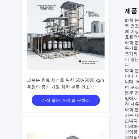
제품
화학 분
무 건조
에 이상
효율적
화학 분
무기를 
크기와 
더 많은
다.
화학 분
니다. 
고수분 원료 처리를 위한 500-5000 kg/h
니다. 
용량의 증기 가열 화학 분무 건조기
한 구조
분무 
업에서 
가장 좋은 가격 을 구하라
진 자유
화학 분
키는 세
습니다.
미세하
산업용
설계되었