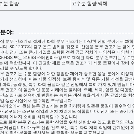
수분 함량
고수분 함량 액체
 분야:
심 분무 건조기로 설계된 화학 분무 건조기는 다양한 산업 분야에서 화학
다. 80-120°C의 출구 온도 범위를 갖춘 이 산업용 분무 건조기는 
다. 전기 또는 증기 가열을 포함한 전원 공급 장치의 다양성은 다양한 제
304SS 또는 316SS 스테인리스강으로 제작된 화학 분무 건조기는 우
 데 적합합니다. 이 견고한 재료 선택은 건조기가 제품 품질이나 장비 수
리할 수 있도록 합니다.
무 건조기는 수분 함량에 대한 정밀한 제어가 중요한 응용 분야에 이상적입
되게 생산하며, 이는 제품 안정성, 보관 용이성 및 유통 기한 개선을 달성
밀 화학, 농약 및 특수 화학 물질과 같은 산업에서 특히 가치 있게 만듭니다
무 건조기의 일반적인 응용 사례에는 폴리머, 촉매, 세제, 염료 및 다양
건조 입자로 신속하게 변환하는 능력은 생산 효율성과 제품 균일성을 향상
산업 생산 시설에서 필수적인 도구입니다.
시나리오에서 원심 분무 건조기는 높은 처리량과 일관된 품질이 필수적인 
 요구되는 소규모 작업의 배치 처리에도 적합합니다. 전기 또는 증기 가
따라 에너지 소비를 최적화할 수 있습니다.
로 화학 분무 건조기는 화학 산업을 위한 신뢰할 수 있고 효율적인 건조 
 제공합니다. 대규모 산업 건조 또는 특수 화학 처리 작업에 관계없이 
건조 화학 분말을 생산하는 데 탁월한 성능을 제공합니다.