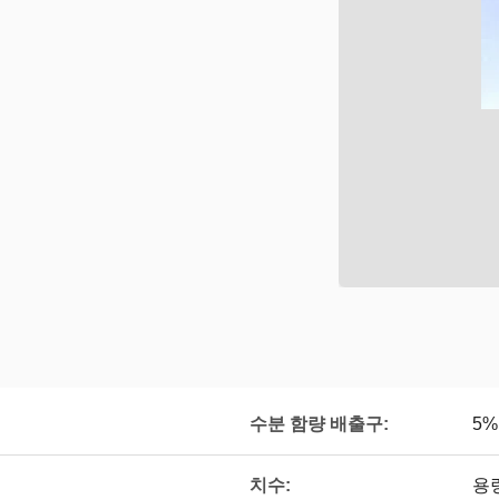
수분 함량 배출구:
5%
치수:
용