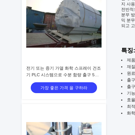
지 사용
전반적으
분무 방
믹 분무
되고 
특징
제품
재질
전기 또는 증기 가열 화학 스프레이 건조
원료:
기 PLC 시스템으로 수분 함량 출구 5%
출구
미만
출구 
가장 좋은 가격 을 구하라
기능
효율
최적
화학