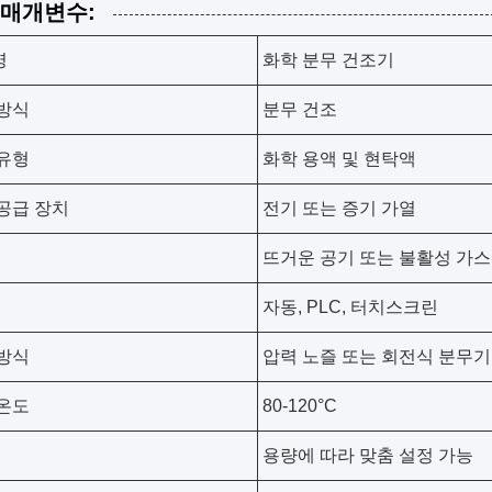
 매개변수:
명
화학 분무 건조기
방식
분무 건조
유형
화학 용액 및 현탁액
공급 장치
전기 또는 증기 가열
뜨거운 공기 또는 불활성 가스
자동, PLC, 터치스크린
방식
압력 노즐 또는 회전식 분무기
온도
80-120°C
용량에 따라 맞춤 설정 가능