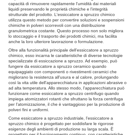
capacità di rimuovere rapidamente l'umidità dai materiali
liquidi preservando le proprietà chimiche e l'integrità
strutturale del prodotto. L'essiccatore a spruzzo chimico
utilizza questo metodo per convertire soluzioni e sospensioni
chimiche in polveri scorrevoli con una distribuzione
granulometrica costante. Questo processo non solo migliora
lo stoccaggio e il trasporto dei prodotti chimici, ma facilita
anche la loro ulteriore lavorazione o formulazione.
Oltre alla funzionalità principale dell'essiccatore a spruzzo
chimico, esso incarna le caratteristiche di diverse tecnologie
specializzate di essiccazione a spruzzo. Ad esempio, può
fungere da essiccatore a spruzzo ceramico quando
equipaggiato con componenti o rivestimenti ceramici che
migliorano la resistenza all'usura e al calore, prolungando
così la vita utile dell'apparecchiatura in applicazioni abrasive o
ad alta temperatura. Allo stesso modo, l'apparecchiatura può
funzionare come essiccatore a spruzzo centrifugo quando
impiega atomizzatori rotanti che sfruttano la forza centrifuga
per l'atomizzazione, il che è vantaggioso per la produzione di
polveri fini e uniformi.
Come essiccatore a spruzzo industriale, l'essiccatore a
spruzzo chimico è progettato per soddisfare le rigorose
esigenze degli ambienti di produzione su larga scala. È
progettato per il funzionamento continuo, con caratteristiche