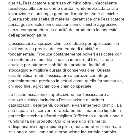
qualità, l'essiccatore a spruzzo chimico offre un'eccellente
resistenza alla corrosione e durata, rendendolo adatto alla
lavorazione di un'ampia gamma di materie prime chimiche.
Questa robusta scelta di materiali garantisce che l'essiccatore
possa gestire soluzioni e sospensioni chimiche aggressive
senza compromettere la qualità del prodotto o la longevità
dell'apparecchiatura.
L'essiccatore a spruzzo chimico è ideale per applicazioni in
cui il controllo preciso del contenuto di umidità è
fondamentale. Produce costantemente polveri essiccate con
un contenuto di umidità in uscita inferiore al 5%, il che è
cruciale per ottenere stabilità del prodotto, facilità di
stoccaggio e migliore durata di conservazione. Questa
caratteristica rende l'essiccatore a spruzzo centrifugo
particolarmente prezioso in settori come quello farmaceutico,
chimico fine, agrochimico e chimico speciale.
Le tipiche occasioni di applicazione per l'essiccatore a
spruzzo chimico includono l'essiccazione di polimeri,
catalizzatori, detergenti, coloranti e vari intermedi chimici. La
sua capacità di convertire rapidamente il materiale liquido in
particelle secche uniformi migliora l'efficienza di produzione e
l'uniformità del prodotto. Ciò lo rende uno strumento
indispensabile negli impianti pilota, nei laboratori di ricerca e
sviluppo e negli impianti di produzione industriale completi.