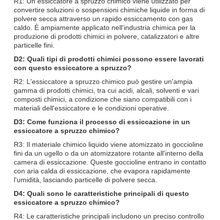
R1: Un essiccatore a spruzzo chimico viene utilizzato per
convertire soluzioni o sospensioni chimiche liquide in forma di
polvere secca attraverso un rapido essiccamento con gas
caldo. È ampiamente applicato nell'industria chimica per la
produzione di prodotti chimici in polvere, catalizzatori e altre
particelle fini.
D2: Quali tipi di prodotti chimici possono essere lavorati
con questo essiccatore a spruzzo?
R2: L'essiccatore a spruzzo chimico può gestire un'ampia
gamma di prodotti chimici, tra cui acidi, alcali, solventi e vari
composti chimici, a condizione che siano compatibili con i
materiali dell'essiccatore e le condizioni operative.
D3: Come funziona il processo di essiccazione in un
essiccatore a spruzzo chimico?
R3: Il materiale chimico liquido viene atomizzato in goccioline
fini da un ugello o da un atomizzatore rotante all'interno della
camera di essiccazione. Queste goccioline entrano in contatto
con aria calda di essiccazione, che evapora rapidamente
l'umidità, lasciando particelle di polvere secca.
D4: Quali sono le caratteristiche principali di questo
essiccatore a spruzzo chimico?
R4: Le caratteristiche principali includono un preciso controllo