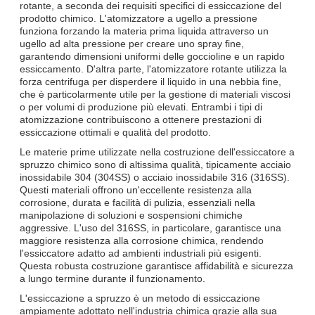
rotante, a seconda dei requisiti specifici di essiccazione del
prodotto chimico. L'atomizzatore a ugello a pressione
funziona forzando la materia prima liquida attraverso un
ugello ad alta pressione per creare uno spray fine,
garantendo dimensioni uniformi delle goccioline e un rapido
essiccamento. D'altra parte, l'atomizzatore rotante utilizza la
forza centrifuga per disperdere il liquido in una nebbia fine,
che è particolarmente utile per la gestione di materiali viscosi
o per volumi di produzione più elevati. Entrambi i tipi di
atomizzazione contribuiscono a ottenere prestazioni di
essiccazione ottimali e qualità del prodotto.
Le materie prime utilizzate nella costruzione dell'essiccatore a
spruzzo chimico sono di altissima qualità, tipicamente acciaio
inossidabile 304 (304SS) o acciaio inossidabile 316 (316SS).
Questi materiali offrono un'eccellente resistenza alla
corrosione, durata e facilità di pulizia, essenziali nella
manipolazione di soluzioni e sospensioni chimiche
aggressive. L'uso del 316SS, in particolare, garantisce una
maggiore resistenza alla corrosione chimica, rendendo
l'essiccatore adatto ad ambienti industriali più esigenti.
Questa robusta costruzione garantisce affidabilità e sicurezza
a lungo termine durante il funzionamento.
L'essiccazione a spruzzo è un metodo di essiccazione
ampiamente adottato nell'industria chimica grazie alla sua