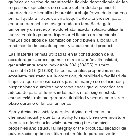
químico es su tipo de atomización flexible.dependiendo de los
requisitos específicos de secado del producto químicoEl
atomizador de boquilla de presión trabaja forzando la materia
prima líquida a través de una boquilla de alta presión para
crear un aerosol fino, asegurando un tamaño de gota
uniforme y un secado rápido.el atomizador rotativo utiliza la
fuerza centrífuga para dispersar el líquido en una niebla
finaLos dos tipos de atomización contribuyen a lograr un
rendimiento de secado óptimo y la calidad del producto.
Las materias primas utilizadas en la construcción de la
secadora por aerosol químico son de la más alta calidad,
generalmente acero inoxidable 304 (304SS) o acero
inoxidable 316 (316SS).Estos materiales proporcionan una
excelente resistencia a la corrosión, durabilidad y facilidad de
limpieza, que son esenciales para el manejo de soluciones y
suspensiones químicas agresivas.hacer que el secador sea
adecuado para entornos industriales más exigentesEsta
construcción robusta garantiza fiabilidad y seguridad a largo
plazo durante el funcionamiento.
Spray drying is a widely adopted drying method in the
chemical industry due to its ability to rapidly remove moisture
from liquid feedstocks while preserving the chemical
properties and structural integrity of the productEl secador de
pulverización química utiliza este método para convertir