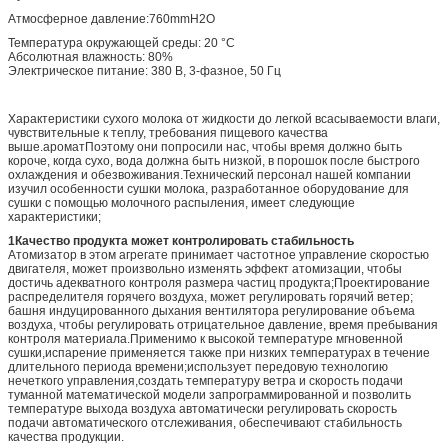
Атмосферное давление:760mmH2O
Температура окружающей среды: 20 °C
Абсолютная влажность: 80%
Электрическое питание: 380 В, 3-фазное, 50 Гц
Характеристики сухого молока от жидкости до легкой всасываемости влаги,
чувствительные к теплу, требования пищевого качества
выше.ароматПоэтому они попросили нас, чтобы время должно быть
короче, когда сухо, вода должна быть низкой, в порошок после быстрого
охлаждения и обезвоживания.Технический персонал нашей компании
изучил особенности сушки молока, разработанное оборудование для
сушки с помощью молочного распыления, имеет следующие
характеристики;
1Качество продукта может контролировать стабильность
Атомизатор в этом агрегате принимает частотное управление скоростью
двигателя, может произвольно изменять эффект атомизации, чтобы
достичь адекватного контроля размера частиц продукта;Проектирование
распределителя горячего воздуха, может регулировать горячий ветер;
башня индуцированного дыхания вентилятора регулирование объема
воздуха, чтобы регулировать отрицательное давление, время пребывания
контроля материала.Применимо к высокой температуре мгновенной
сушки,испарение применяется также при низких температурах в течение
длительного периода времени;использует передовую технологию
нечеткого управления,создать температуру ветра и скорость подачи
туманной математической модели запрограммированной и позволить
температуре выхода воздуха автоматически регулировать скорость
подачи автоматического отслеживания, обеспечивают стабильность
качества продукции.