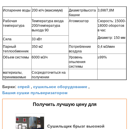
Испарение воды
200 кг/ч (максимум)
Диаметр/высота
3,6M/7,8M
башни
Рабочая
Температура входа
Атомизатор
Скорость: 15000-
температура
200/температура
18000 оборотов
выхода 90
в час
Диаметр: 150 мм
Сила
33 кВт
Парный
350 м2
Потребление
0,4 м3/мин
теплообменник
воздуха
Объем системы
6000 м3/ч
Уровень
≥99%
опыления
системы
материалы,
Сосредоточиться на
принимаемые
получении
спрей
сушильное оборудование
Бирки:
,
,
Башня сушки пульверизатором
Получить лучшую цену для
Сушильщик брызг высокой