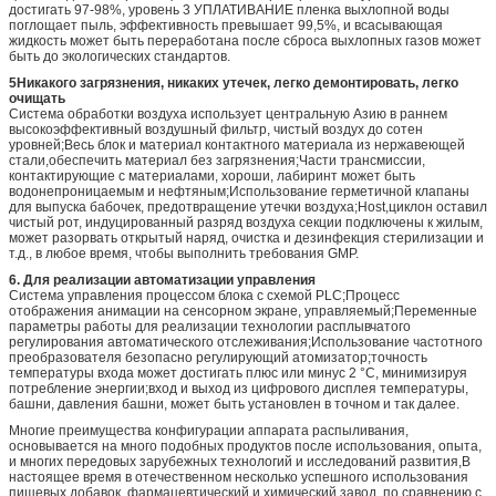
достигать 97-98%, уровень 3 УПЛАТИВАНИЕ пленка выхлопной воды
поглощает пыль, эффективность превышает 99,5%, и всасывающая
жидкость может быть переработана после сброса выхлопных газов может
быть до экологических стандартов.
5Никакого загрязнения, никаких утечек, легко демонтировать, легко
очищать
Система обработки воздуха использует центральную Азию в раннем
высокоэффективный воздушный фильтр, чистый воздух до сотен
уровней;Весь блок и материал контактного материала из нержавеющей
стали,обеспечить материал без загрязнения;Части трансмиссии,
контактирующие с материалами, хороши, лабиринт может быть
водонепроницаемым и нефтяным;Использование герметичной клапаны
для выпуска бабочек, предотвращение утечки воздуха;Host,циклон оставил
чистый рот, индуцированный разряд воздуха секции подключены к жилым,
может разорвать открытый наряд, очистка и дезинфекция стерилизации и
т.д., в любое время, чтобы выполнить требования GMP.
6. Для реализации автоматизации управления
Система управления процессом блока с схемой PLC;Процесс
отображения анимации на сенсорном экране, управляемый;Переменные
параметры работы для реализации технологии расплывчатого
регулирования автоматического отслеживания;Использование частотного
преобразователя безопасно регулирующий атомизатор;точность
температуры входа может достигать плюс или минус 2 °C, минимизируя
потребление энергии;вход и выход из цифрового дисплея температуры,
башни, давления башни, может быть установлен в точном и так далее.
Многие преимущества конфигурации аппарата распыливания,
основывается на много подобных продуктов после использования, опыта,
и многих передовых зарубежных технологий и исследований развития,В
настоящее время в отечественном несколько успешного использования
пищевых добавок, фармацевтический и химический завод, по сравнению с