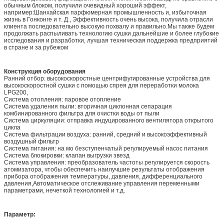
обычным блоком, получили очевидный хороший эффект,
например:Шанхайская парфюмерная промышленность и, избыточная
жизнь в Гонконге и т. Д., Эффективность очень высока, получила отрасли
клиента последовательно высокую похвалу и правильно.Мы также будем
продолжать распыливать технологию сушки дальнейшие и более глубокие
исследования и разработки, лучшая техническая поддержка предприятий
в стране и за рубежом
Конструкция оборудования
Ранний отбор: высокоскоростные центрифугированные устройства для
высокоскоростной сушки с помощью спрея для переработки молока
LPG200,
Система отопления: паровое отопление
Система удаления пыли: вторичная циклонная сепарация
комбинированного фильтра для очистки воды от пыли
Система циркуляции: отправка индуцированного вентилятора открытого
цикла
Система фильтрации воздуха: ранний, средний и высокоэффективный
воздушный фильтр
Система питания: на мо безступенчатый регулируемый насос питания
Система блокировки: клапан выгрузки звезд
Система управления: преобразователь частоты регулируется скорость
атомизатора, чтобы обеспечить наилучшие результаты отображения
прибора отображения температуры, давления, дифференциального
давления,Автоматическое отслеживание управления переменными
параметрами, нечеткой технологией и т.д.
Параметр: