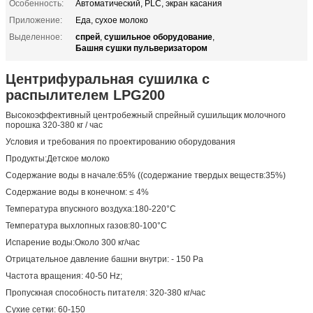
Особенность:
Автоматический, PLC, экран касания
Приложение:
Еда, сухое молоко
спрей
сушильное оборудование
Выделенное:
,
,
Башня сушки пульверизатором
Центрифуральная сушилка с
распылителем LPG200
Высокоэффективный центробежный спрейный сушильщик молочного
порошка 320-380 кг / час
Условия и требования по проектированию оборудования
Продукты:Детское молоко
Содержание воды в начале:65% ((содержание твердых веществ:35%)
Содержание воды в конечном: ≤ 4%
Температура впускного воздуха:180-220°C
Температура выхлопных газов:80-100°C
Испарение воды:Около 300 кг/час
Отрицательное давление башни внутри: - 150 Pa
Частота вращения: 40-50 Hz;
Пропускная способность питателя: 320-380 кг/час
Сухие сетки: 60-150