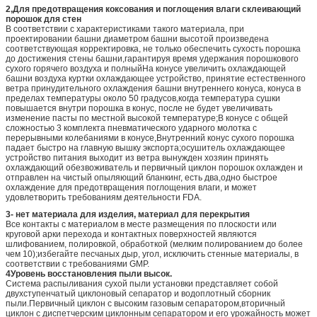
2,
Для предотвращения коксования и поглощения влаги склеивающий
порошок для стен
В соответствии с характеристиками такого материала, при
проектировании башни диаметром башни высотой произведена
соответствующая корректировка, не только обеспечить сухость порошка
до достижения стены башни,гарантируя время удержания порошкового
сухого горячего воздуха и полныйНа конусе увеличить охлаждающей
башни воздуха куртки охлаждающее устройство, принятие естественного
ветра принудительного охлаждения башни внутреннего конуса, конуса в
пределах температуры около 50 градусов,когда температура сушки
повышается внутри порошка в конус, после не будет увеличивать
изменение пасты по местной высокой температуре;В конусе с общей
сложностью 3 комплекта пневматического ударного молотка с
перерывными колебаниями в конусе,Внутренний конус сухого порошка
падает быстро на главную вышку экспорта;осушитель охлаждающее
устройство питания выходит из ветра вынужден хозяин принять
охлаждающий обезвоживатель и первичный циклон порошок охлажден и
отправлен на чистый опыляющий бланкинг, есть два,одно быстрое
охлаждение для предотвращения поглощения влаги, и может
удовлетворить требованиям деятельности FDA.
3- нет материала для изделия, материал для перекрытия
Все контакты с материалом в месте размещения по плоскости или
круговой арки перехода и контактных поверхностей являются
шлифованием, полировкой, обработкой (мелким полированием до более
чем 10);избегайте песчаных дыр, угол, исключить стенные материалы, в
соответствии с требованиями GMP.
4Уровень восстановления пыли высок.
Система распыливания сухой пыли установки представляет собой
двухступенчатый циклоновый сепаратор и водоплотный сборник
пыли.Первичный циклон с высоким газовым сепаратором,вторичный
циклон с диспетчерским циклонным сепаратором и его урожайность может