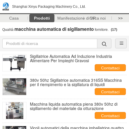
Shanghai Xinyu Packaging Machinery Co., Ltd.
Casa
Prodotti
Manifestazione di VR
Circa noi
>>
macchina automatica di sigillamento
Qualità
fornitore.
(17)
Sigillatrice Automatica Ad Induzione Industria
Alimentare Per Impieghi Gravosi
Contattaci
380v 50hz Sigillatrice automatica 316SS Macchina
per il riempimento e la sigillatura di liquidi
Contattaci
Macchina liquida automatica piena 380v 50hz di
sigillamento del materiale da otturazione
Contattaci
Vicoli automatici della macchina imballatrice quattro