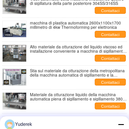
di sigillatura della parte posteriore 304SS/316SS
Contattaci
macchina di plastica automatica 2600x1100x1700
millimetro di 4kw Thermoforming per elettronica
Contattaci
Alto materiale da otturazione del liquido viscoso ed
installazione conveniente a macchina di sigillamento
per il tipo liquido industriale della pasta
Contattaci
Stia sul materiale da otturazione della metropolitana
della macchina automatica di sigillamento e la
macchina di plastica di sigillamento
Contattaci
Materiale da otturazione liquido della macchina
automatica piena di sigillamento e sigillamento 380v
a macchina 50hz
Contattaci
Costruzione resistente della macchina automatica di
sigillamento di induzione per industria alimentare
Yuderek