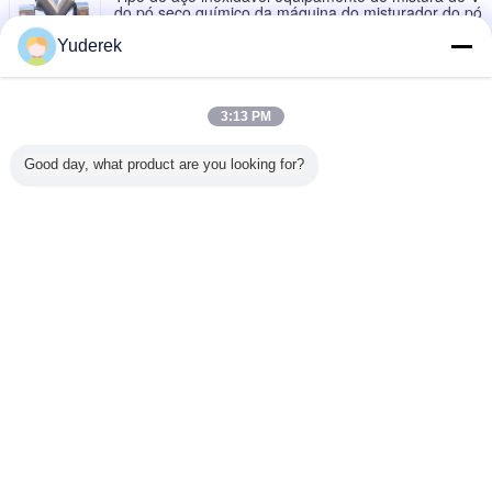
do pó seco químico da máquina do misturador do pó
Fale Conosco
Yuderek
Operação conveniente da eficiência elevada
giratória industrial da máquina do misturador do pó
3D
3:13 PM
Fale Conosco
Good day, what product are you looking for?
Máquina de mistura química do pó da indústria
profissional da máquina do misturador do pó de V
Fale Conosco
Mude a língua
Portuguese
Casa
|
Quem Somos
|
Fale Conosco
|
Mapa do Site
|
Política de privacidade
Opinião do Desktop
Copyright © 2019 - 2026 Shanghai Xinyu Packaging Machinery Co., Ltd..
All rights reserved.