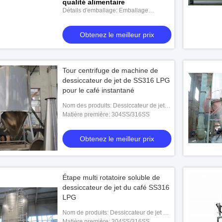
qualité alimentaire
Détails d'emballage: Emballage
d'exportation conteneurisé robuste,
digne de la mer, avec cadre en acier
Obtenez le meilleur prix
anticorrosion
Tour centrifuge de machine de
dessiccateur de jet de SS316 LPG
pour le café instantané
Nom des produits: Dessiccateur de jet
de LPG pour le café soluble
Matière première: 304SS/316SS
Obtenez le meilleur prix
Étape multi rotatoire soluble de
dessiccateur de jet du café SS316
LPG
Nom de produits: Dessiccateur de jet de
LPG pour le café soluble
Matière première: 304SS/316SS