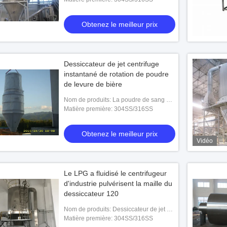
Obtenez le meilleur prix
Dessiccateur de jet centrifuge
instantané de rotation de poudre
de levure de bière
Nom de produits: La poudre de sang de
lait en poudre par atomisation le
Matière première: 304SS/316SS
dessiccateur de jet de machine de
séchage
Obtenez le meilleur prix
Vidéo
Le LPG a fluidisé le centrifugeur
d'industrie pulvérisent la maille du
dessiccateur 120
Nom de produits: Dessiccateur de jet de
LPG pour la poudre de nourriture
Matière première: 304SS/316SS