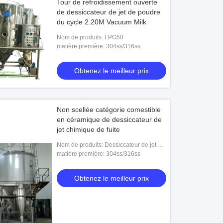
Tour de refroidissement ouverte
de dessiccateur de jet de poudre
du cycle 2.20M Vacuum Milk
Nom de produits: LPG50
matière première: 304ss/316ss
Obtenez le meilleur prix
Non scellée catégorie comestible
en céramique de dessiccateur de
jet chimique de fuite
Nom de produits: Dessiccateur de jet en
céramique de poudre de High Speed
matière première: 304ss/316ss
Centrifugal de modèle de LPG
Obtenez le meilleur prix