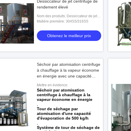
Dessiccateur de jet centrifuge de
rendement élevé
Nom des produits: Dessiccateur de jet
centrifuge
Matière première: 304SS/316SS
Obtenez le meilleur prix
Séchoir par atomisation centrifuge
à chauffage à la vapeur économe
en énergie avec une capacité
d'évaporation de 500 kg/h et un
Mettre en évidence:
système de tour de séchage de
Séchoir par atomisation
qualité alimentaire
centrifuge à chauffage à la
vapeur économe en énergie
,
Tour de séchage par
atomisation d'une capacité
d'évaporation de 500 kg/h
,
Système de tour de séchage de