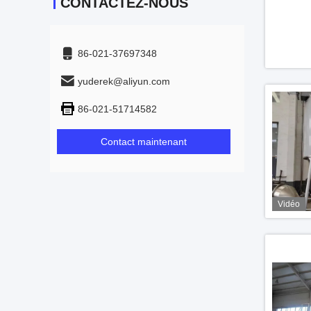
CONTACTEZ-NOUS
86-021-37697348
yuderek@aliyun.com
86-021-51714582
Contact maintenant
Vidéo