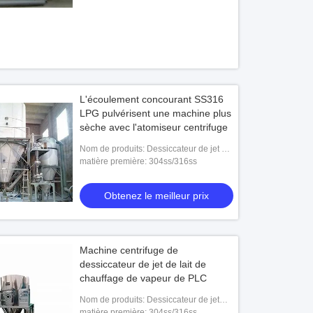
L'écoulement concourant SS316
LPG pulvérisent une machine plus
sèche avec l'atomiseur centrifuge
Nom de produits: Dessiccateur de jet de
LPG pour le café soluble
matière première: 304ss/316ss
Obtenez le meilleur prix
Machine centrifuge de
dessiccateur de jet de lait de
chauffage de vapeur de PLC
Nom de produits: Dessiccateur de jet
centrifuge
matière première: 304ss/316ss