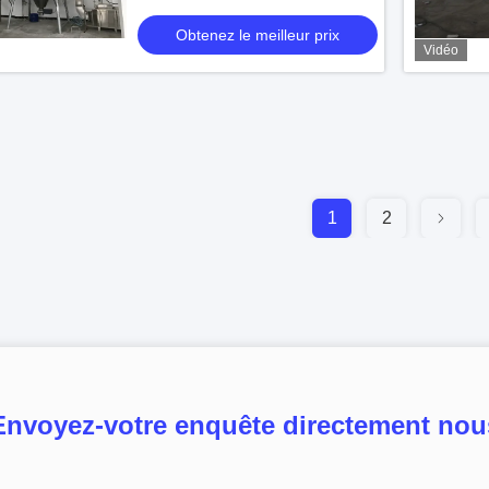
Obtenez le meilleur prix
Vidéo
1
2
Envoyez-votre enquête directement nou