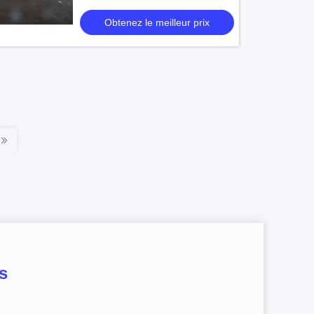
dessiccateur de jet de machine de
séchage
Obtenez le meilleur prix
s