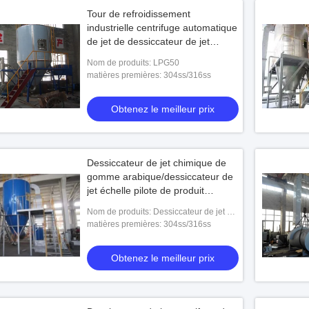
Tour de refroidissement
industrielle centrifuge automatique
de jet de dessiccateur de jet
chimique
Nom de produits: LPG50
matières premières: 304ss/316ss
Obtenez le meilleur prix
Dessiccateur de jet chimique de
gomme arabique/dessiccateur de
jet échelle pilote de produit
alimentaire
Nom de produits: Dessiccateur de jet de
gomme arabique de série de LPG
matières premières: 304ss/316ss
Obtenez le meilleur prix