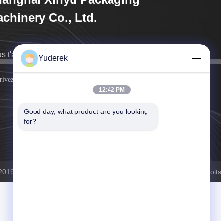
chinery Co., Ltd.
s t'arriverons de retour dès que possible.
Yuderek
INSCRIVEZ-VOUS
12:42 PM
Good day, what product are you looking 
for?
 2019-2026 Shanghai Xinyu Packaging Machinery Co., Ltd. . Tous droits