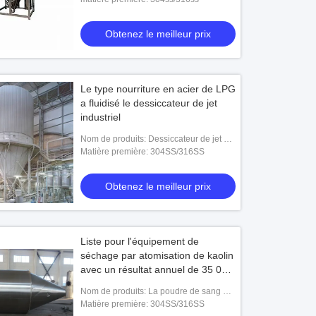
Obtenez le meilleur prix
Le type nourriture en acier de LPG
a fluidisé le dessiccateur de jet
industriel
Nom de produits: Dessiccateur de jet de
LPG pour la poudre de nourriture
Matière première: 304SS/316SS
Obtenez le meilleur prix
Liste pour l'équipement de
séchage par atomisation de kaolin
avec un résultat annuel de 35 000
tonnes
Nom de produits: La poudre de sang de
lait en poudre par atomisation le
Matière première: 304SS/316SS