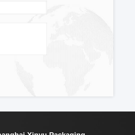
anghai Xinyu Packaging