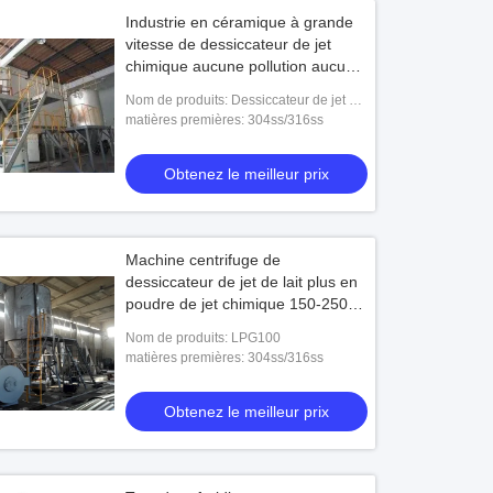
Industrie en céramique à grande
vitesse de dessiccateur de jet
chimique aucune pollution aucune
fuite
Nom de produits: Dessiccateur de jet en
céramique centrifuge à grande vitesse
matières premières: 304ss/316ss
de poudre de modèle de LPG
Obtenez le meilleur prix
Machine centrifuge de
dessiccateur de jet de lait plus en
poudre de jet chimique 150-250
kg/h heures
Nom de produits: LPG100
matières premières: 304ss/316ss
Obtenez le meilleur prix