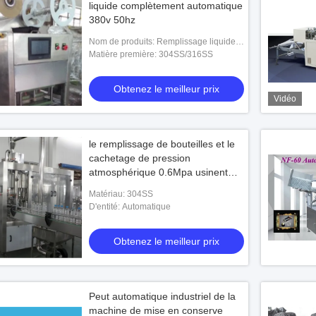
liquide complètement automatique
380v 50hz
Nom de produits: Remplissage liquide
de machine complètement automatique
Matière première: 304SS/316SS
de cachetage et machine de scellage
Obtenez le meilleur prix
Vidéo
le remplissage de bouteilles et le
cachetage de pression
atmosphérique 0.6Mpa usinent
250 - la capacité 1500ml
Matériau: 304SS
remplissante
D'entité: Automatique
Obtenez le meilleur prix
Peut automatique industriel de la
machine de mise en conserve