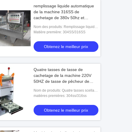
remplissage liquide automatique
de la machine 316SS de
cachetage de 380v 50hz et
machine de cachetage
Nom des produits: Remplissage liquide
de machine complètement automatique
Matière première: 304SS/316SS
de cachetage et machine de scellage
Obtenez le meilleur prix
Quatre tasses de tasse de
cachetage de la machine 220V
50HZ de tasse de pêcheur de
phoques de machine en plastique
Nom de produits: Quatre tasses scellant
de cachetage
la machine
matières premières: 304ss/316ss
Obtenez le meilleur prix