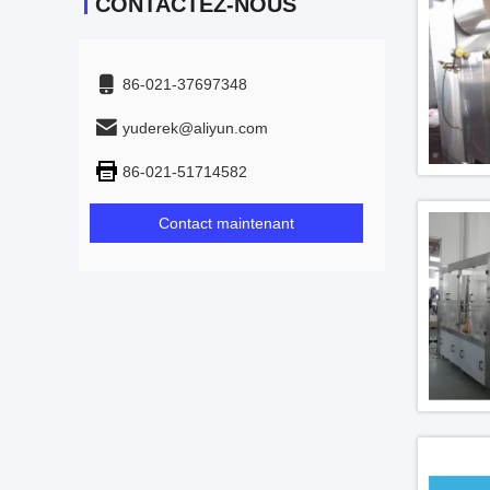
CONTACTEZ-NOUS
86-021-37697348
yuderek@aliyun.com
86-021-51714582
Contact maintenant