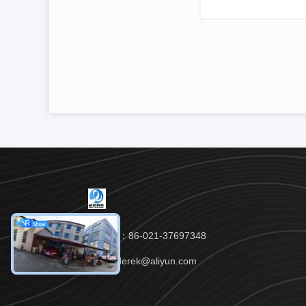
Téléphone：86-021-37697348
Email：yuderek@aliyun.com