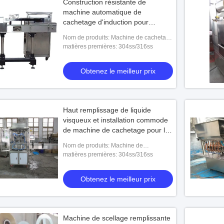
Construction résistante de
machine automatique de
cachetage d'induction pour
l'industrie alimentaire
Nom de produits: Machine de cachetage
de l'induction JF-2
matières premières: 304ss/316ss
Obtenez le meilleur prix
Haut remplissage de liquide
visqueux et installation commode
de machine de cachetage pour le
type liquide de pâte industriel
Nom de produits: Machine de
remplissage automatique de &Liquid de
matières premières: 304ss/316ss
pâte de GT2T-2G
Obtenez le meilleur prix
Machine de scellage remplissante