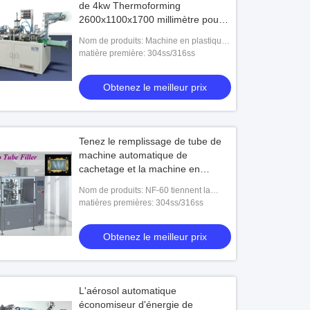
de 4kw Thermoforming
2600x1100x1700 millimètre pour
l'électronique
Nom de produits: Machine en plastique
automatique de DPP-450S
matière première: 304ss/316ss
Thermoforming
Obtenez le meilleur prix
Tenez le remplissage de tube de
machine automatique de
cachetage et la machine en
plastique de cachetage
Nom de produits: NF-60 tiennent la
machine de remplissage en plastique
matières premières: 304ss/316ss
de tube
Obtenez le meilleur prix
L'aérosol automatique
économiseur d'énergie de