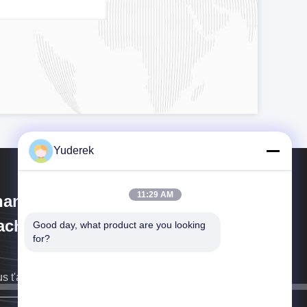
Yuderek
11:29 AM
anghai Xinyu Packaging
chinery Co., Ltd.
Good day, what product are you looking 
for?
s t'arriverons de retour dès que possible.