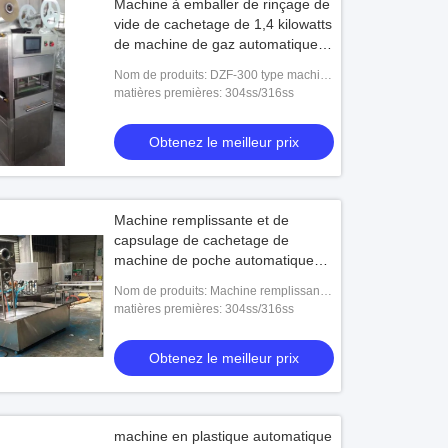
Machine à emballer de rinçage de
vide de cachetage de 1,4 kilowatts
de machine de gaz automatique
de plateau
Nom de produits: DZF-300 type machine
à emballer de rinçage de vide de gaz de
matières premières: 304ss/316ss
plateau
Obtenez le meilleur prix
Machine remplissante et de
capsulage de cachetage de
machine de poche automatique
industrielle de bec
Nom de produits: Machine remplissante
et de capsulage de sac du bec YN-ZLD-
matières premières: 304ss/316ss
02
Obtenez le meilleur prix
machine en plastique automatique