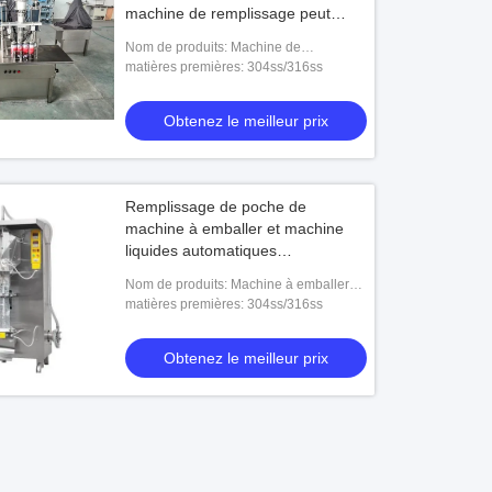
machine de remplissage peut
équipement remplissant
Nom de produits: Machine de
remplissage d'aérosol de QGB-900C
matières premières: 304ss/316ss
Obtenez le meilleur prix
Remplissage de poche de
machine à emballer et machine
liquides automatiques
commerciaux de cachetage
Nom de produits: Machine à emballer
SJ-1000 liquide automatique
matières premières: 304ss/316ss
Obtenez le meilleur prix