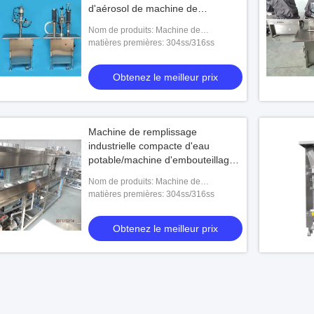
d'aérosol de machine de
remplissage 1000-1500/H
Nom de produits: Machine de
remplissage semi-automatique
matières premières: 304ss/316ss
d'aérosol de FD-QGB
Obtenez le meilleur prix
Machine de remplissage
industrielle compacte d'eau
potable/machine d'embouteillage
de l'eau
Nom de produits: Machine de
remplissage de l'eau potable QGF-100
matières premières: 304ss/316ss
Obtenez le meilleur prix