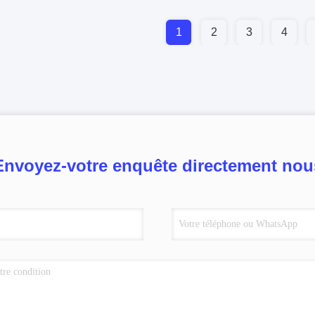
1
2
3
4
Envoyez-votre enquête directement nou