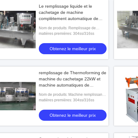
Le remplissage liquide et le
cachetage de machine
complètement automatique de
cachetage usinent 380v 50hz
Nom de produits: Remplissage de
machine complètement automatique de
matières premières: 304ss/316ss
cachetage et machine liquides de
cachetage
Obtenez le meilleur prix
remplissage de Thermoforming de
machine du cachetage 22kW et
machine automatiques de
cachetage
Nom de produits: Machine remplissante
automatique de cachetage de SKW-20
matières premières: 304ss/316ss
Thermoforming
Obtenez le meilleur prix