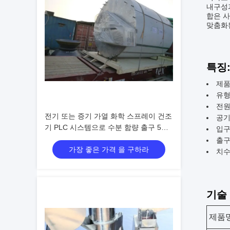
내구성과
합은 사
맞춤화
특징
제품
유형
전원
전기 또는 증기 가열 화학 스프레이 건조
공기
기 PLC 시스템으로 수분 함량 출구 5%
입구 
미만
출구
가장 좋은 가격 을 구하라
치수
기술
제품