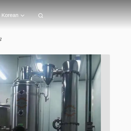
Korean
방