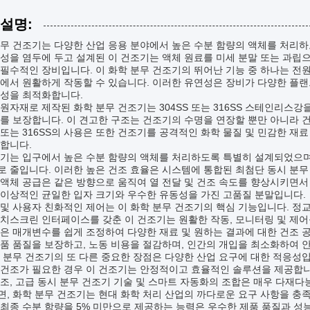
 설명:
무 건조기는 다양한 산업 응용 분야에서 높은 수분 함량의 액체를 처리하
성을 염두에 두고 설계된 이 건조기는 액체 원료를 미세 분말 또는 과립으
필수적인 장비입니다. 이 화학 분무 건조기의 뛰어난 기능 중 하나는 전원
에서 원활하게 작동할 수 있습니다. 이러한 유연성은 장비가 다양한 플랜트
율성을 최적화합니다.
원자재로 제작된 화학 분무 건조기는 304SS 또는 316SS 스테인리스강
를 보장합니다. 이 견고한 구조는 건조기의 수명을 연장할 뿐만 아니라 
S 또는 316SS의 사용은 또한 건조기를 공격적인 화학 물질 및 민감한 
합니다.
기는 입구에서 높은 수분 함량의 액체를 처리하도록 특별히 설계되었으며,
 줄입니다. 이러한 높은 건조 효율은 시스템에 통합된 최첨단 동시 분무
액체 공급은 같은 방향으로 움직여 열 전달 및 건조 속도를 향상시키면서
 이상적인 균일한 입자 크기와 우수한 유동성을 가진 고품질 분말입니다.
및 사용자 친화적인 제어는 이 화학 분무 건조기의 핵심 기능입니다. 정교
치스크린 인터페이스를 갖춘 이 건조기는 원활한 작동, 모니터링 및 제어를
은 매개변수를 쉽게 조정하여 다양한 재료 및 원하는 결과에 대한 건조 공
품 품질을 보장하고, 노동 비용을 절감하며, 인간의 개입을 최소화하여 
 분무 건조기의 또 다른 중요한 장점은 다양한 산업 요구에 대한 적응성입니
건조가 필요한 경우 이 건조기는 안정적이고 효율적인 솔루션을 제공합니다
조, 고급 동시 분무 건조기 기술 및 스마트 자동화의 조합은 매우 다재
, 화학 분무 건조기는 현대 화학 처리 산업의 까다로운 요구 사항을 충
최종 수분 함량을 5% 미만으로 제공하는 능력은 우수한 제품 품질과 성능을