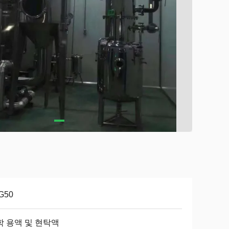
G50
학 용액 및 현탁액