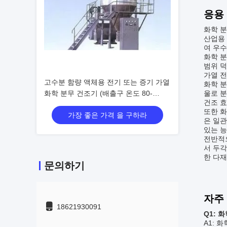
응용
화학 분
산업용 
여 우
화학 분
범위 덕
가열 전
고수분 함량 액체용 전기 또는 증기 가열
화학 분
화학 분무 건조기 (배출구 온도 80-
울로 분
건조 효
120°C)
또한 화
가장 좋은 가격 을 구하라
은 일관
있는 
전반적으
서 두각
한 다
문의하기
자주
18621930091
Q1: 
A1: 