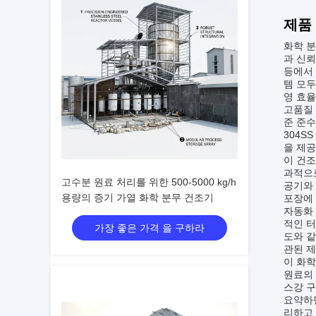
제품
화학 분
과 신뢰
등에서 
템 모두
영 효
고품질 
준 준수
304S
을 제공
이 건조
과적으로
고수분 원료 처리를 위한 500-5000 kg/h
공기와 
용량의 증기 가열 화학 분무 건조기
포장에
자동화 
적인 터
가장 좋은 가격 을 구하라
도와 같
관된 제
이 화학
원료의 
스강 구
요약하면
리하고 