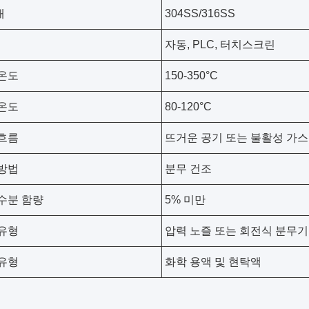
재
304SS/316SS
자동, PLC, 터치스크린
온도
150-350°C
온도
80-120°C
흐름
뜨거운 공기 또는 불활성 가스
방법
분무 건조
수분 함량
5% 미만
유형
압력 노즐 또는 회전식 분무기
유형
화학 용액 및 현탁액