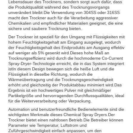
Lebensdauer des Trockners, sondern sorgt auch dafür, dass
die Produktqualität während des Trocknungsvorgangs
unverändert bleibt.Die Verwendung von 304SS oder 316SS
macht den Trockner auch für die Verarbeitung aggressiver
Chemikalien und empfindlicher Materialien geeignet, die eine
sichere und saubere Trocknung bieten.
Der Trockner ist speziell für den Umgang mit Flüssigkeiten mit
hohem Feuchtigkeitsgehalt am Eingang ausgelegt, wodurch
der Feuchtigkeitsgehalt des Endprodukts am Ausgang effektiv
auf weniger als 5% gesenkt wird.Dieses hohe Maß an
Trocknungseffizienz wird durch die hochmoderne Co-Current
Spray-Dryer-Technologie erreicht, die in das System integriert
istIn diesem Design bewegen sich die heiße Luft und die
Flüssigkeit in dieselbe Richtung, wodurch die
Wärmeübertragung und die Trocknungsgeschwindigkeit
erhöht und gleichzeitig der Produktabbau minimiert wird.Das
Ergebnis ist ein hochwertiges Pulver mit gleichmäßiger
Partikelgröße und hervorragenden Durchflussqualitäten, ideal
für die Weiterverarbeitung oder Verpackung.
Automation und benutzerfreundliche Bedienelemente sind die
wichtigsten Merkmale dieses Chemical Spray Dryers.Der
Trockner bietet einen nahtlosen Betrieb.Die Betreiber können
Parameter wie Temperatur, Luftstrom und
Zuführgeschwindigkeit einfach anpassen, um den