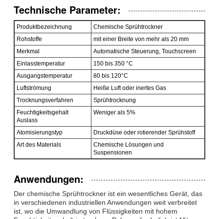
Technische Parameter:
Produktbezeichnung
Chemische Sprühtrockner
Rohstoffe
mit einer Breite von mehr als 20 mm
Merkmal
Automatische Steuerung, Touchscreen
Einlasstemperatur
150 bis 350 °C
Ausgangstemperatur
80 bis 120°C
Luftströmung
Heiße Luft oder inertes Gas
Trocknungsverfahren
Sprühtrocknung
Feuchtigkeitsgehalt
Weniger als 5%
Auslass
Atomisierungstyp
Druckdüse oder rotierender Sprühstoff
Art des Materials
Chemische Lösungen und
Suspensionen
Anwendungen:
Der chemische Sprühtrockner ist ein wesentliches Gerät, das
in verschiedenen industriellen Anwendungen weit verbreitet
ist, wo die Umwandlung von Flüssigkeiten mit hohem