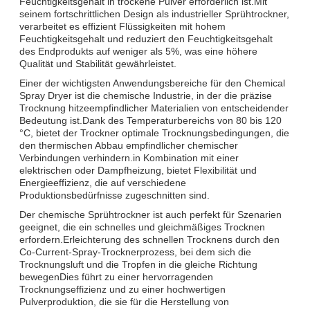
Feuchtigkeitsgehalt in trockene Pulver erforderlich ist.Mit
seinem fortschrittlichen Design als industrieller Sprühtrockner,
verarbeitet es effizient Flüssigkeiten mit hohem
Feuchtigkeitsgehalt und reduziert den Feuchtigkeitsgehalt
des Endprodukts auf weniger als 5%, was eine höhere
Qualität und Stabilität gewährleistet.
Einer der wichtigsten Anwendungsbereiche für den Chemical
Spray Dryer ist die chemische Industrie, in der die präzise
Trocknung hitzeempfindlicher Materialien von entscheidender
Bedeutung ist.Dank des Temperaturbereichs von 80 bis 120
°C, bietet der Trockner optimale Trocknungsbedingungen, die
den thermischen Abbau empfindlicher chemischer
Verbindungen verhindern.in Kombination mit einer
elektrischen oder Dampfheizung, bietet Flexibilität und
Energieeffizienz, die auf verschiedene
Produktionsbedürfnisse zugeschnitten sind.
Der chemische Sprühtrockner ist auch perfekt für Szenarien
geeignet, die ein schnelles und gleichmäßiges Trocknen
erfordern.Erleichterung des schnellen Trocknens durch den
Co-Current-Spray-Trocknerprozess, bei dem sich die
Trocknungsluft und die Tropfen in die gleiche Richtung
bewegenDies führt zu einer hervorragenden
Trocknungseffizienz und zu einer hochwertigen
Pulverproduktion, die sie für die Herstellung von