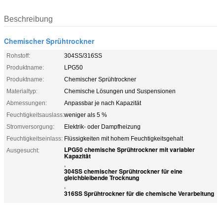
Beschreibung
Chemischer Sprühtrockner
Rohstoff:
304SS/316SS
Produktname:
LPG50
Produktname:
Chemischer Sprühtrockner
Materialtyp:
Chemische Lösungen und Suspensionen
Abmessungen:
Anpassbar je nach Kapazität
Feuchtigkeitsauslass:
weniger als 5 %
Stromversorgung:
Elektrik- oder Dampfheizung
Feuchtigkeitseinlass:
Flüssigkeiten mit hohem Feuchtigkeitsgehalt
LPG50 chemische Sprühtrockner mit variabler
Ausgesucht:
Kapazität
,
304SS chemischer Sprühtrockner für eine
gleichbleibende Trocknung
,
316SS Sprühtrockner für die chemische Verarbeitung