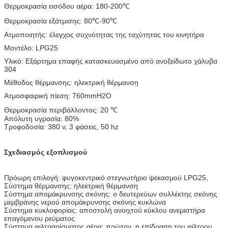
Θερμοκρασία εισόδου αέρα: 180-200℃
Θερμοκρασία εξάτμισης: 80℃-90℃
Ατμοποιητής: έλεγχος συχνότητας της ταχύτητας του κινητήρα
Μοντέλο: LPG25
Υλικό: Εξάρτημα επαφής κατασκευασμένο από ανοξείδωτο χάλυβα
304
Μέθοδος θέρμανσης: ηλεκτρική θέρμανση
Ατμοσφαιρική πίεση: 760mmH2O
Θερμοκρασία περιβάλλοντος: 20 ℃
Απόλυτη υγρασία: 80%
Τροφοδοσία: 380 v, 3 φάσεις, 50 hz
Σχεδιασμός εξοπλισμού
Πρόωρη επιλογή: φυγοκεντρικό στεγνωτήριο ψεκασμού LPG25,
Σύστημα θέρμανσης: ηλεκτρική θέρμανση
Σύστημα απομάκρυνσης σκόνης: ο δευτερεύων συλλέκτης σκόνης
μεμβράνης νερού απομάκρυνσης σκόνης κυκλώνα
Σύστημα κυκλοφορίας: αποστολή ανοιχτού κύκλου ανεμιστήρα
επαγόμενου ρεύματος
Σύστημα φιλτραρίσματος αέρα: πρώτον, η επίδραση του φίλτρου