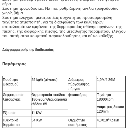
αέρα
Σύστημα τροφοδοσίας: Na mo, ρυθμιζόμενη αντλία τροφοδοσίας
χωρίς βήμα
Σύστημα ελέγχου: μετατροπέας συχνότητας προσαρμοσμένη
ταχύτητα ατμοποιητή, για τη διασφάλιση των καλύτερων
αποτελεσμάτων εμφάνιση της θερμοκρασίας οθόνης οργάνων, της
πίεσης, της διαφορικής πίεσης, της μεταβλητής παραμέτρου ελέγχου
του αυτόματου κουμπιού παρακολούθησης και ούτω καθεξής
Διάγραμμα ροής της διαδικασίας
Παράμετρος
Ποσότητα
25 kg/h (μέγιστο)
Διάμετρος
1,9M/4,26M
ψεκασμού
πύργου/ύψος
πύργου
Θερμοκρασία
Θερμοκρασία εισόδου
ψεκαστήρας
Ταχύτητα:
λειτουργίας
180-200/ Θερμοκρασία
18000r.pm
εξόδου 85
Διάμετρος δίσκου:
120mm
Εξουσία
11 KW
4
Ηλεκτρική
54 KW
Θερμότητα
4,0Χ10
Kcal/h
θερμάστρα
συστήματος