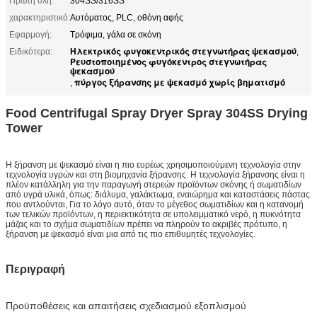
Πρώτη ύλη:
304SS/316SS
χαρακτηριστικό:
Αυτόματος, PLC, οθόνη αφής
Εφαρμογή:
Τρόφιμα, γάλα σε σκόνη
Ηλεκτρικός φυγοκεντρικός στεγνωτήρας ψεκασμού
Ειδικότερα:
,
Ρευστοποιημένος φυγόκεντρος στεγνωτήρας
ψεκασμού
πύργος ξήρανσης με ψεκασμό χωρίς βηματισμό
,
Food Centrifugal Spray Dryer Spray 304SS Drying
Tower
Η ξήρανση με ψεκασμό είναι η πιο ευρέως χρησιμοποιούμενη τεχνολογία στην
τεχνολογία υγρών και στη βιομηχανία ξήρανσης. Η τεχνολογία ξήρανσης είναι η
πλέον κατάλληλη για την παραγωγή στερεών προϊόντων σκόνης ή σωματιδίων
από υγρά υλικά, όπως: διάλυμα, γαλάκτωμα, εναιώρημα και καταστάσεις πάστας
που αντλούνται, Για το λόγο αυτό, όταν το μέγεθος σωματιδίων και η κατανομή
των τελικών προϊόντων, η περιεκτικότητα σε υπολειμματικό νερό, η πυκνότητα
μάζας και το σχήμα σωματιδίων πρέπει να πληρούν το ακριβές πρότυπο, η
ξήρανση με ψεκασμό είναι μια από τις πιο επιθυμητές τεχνολογίες.
Περιγραφή
Προϋποθέσεις και απαιτήσεις σχεδιασμού εξοπλισμού