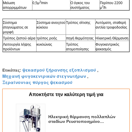
3
Μείωση
0,5μ
/min
Ο όγκος του
Περίπου 2200
3
απορριμμάτων
συστήματος
μ
/h
Σύστημα
Σύστημα ανοιχτού
Τρόπος σίτισης
Αυτόματη, σταθερή
στεγνώματος σε
κύκλου
αντλία τροφοδοσίας
μορφή
Τρόπος ζεστού αέρα
τρόπος ροής
πηγή θερμότητας
Ηλεκτρική Θέρμανση
Λειτουργία λήψης
κυκλώνας
Τρόπος
Φυγοκεντρικός
προϊόντων
ατομοποίησης
ψεκασμός
ψεκασμού ξήρανσης εξοπλισμού
Ετικέττες:
,
Μηχανή φυγοκεντρικών στεγνωτήρων
,
Ξεραίνοντας πύργος ψεκασμού
Αποκτήστε την καλύτερη τιμή για
Ηλεκτρική θέρμανση πολλαπλών
σταδίων Ρευστοποιημένο
φυγοκεντρικό στεγνωτήριο
ψεκασμού ρυθμιζόμενη αντλία