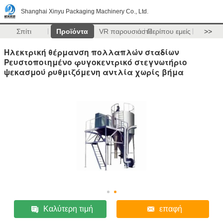
Shanghai Xinyu Packaging Machinery Co., Ltd.
Σπίτι
Προϊόντα
VR παρουσιάστε
Περίπου εμείς
>>
Ηλεκτρική θέρμανση πολλαπλών σταδίων
Ρευστοποιημένο φυγοκεντρικό στεγνωτήριο
ψεκασμού ρυθμιζόμενη αντλία χωρίς βήμα
Καλύτερη τιμή
επαφή